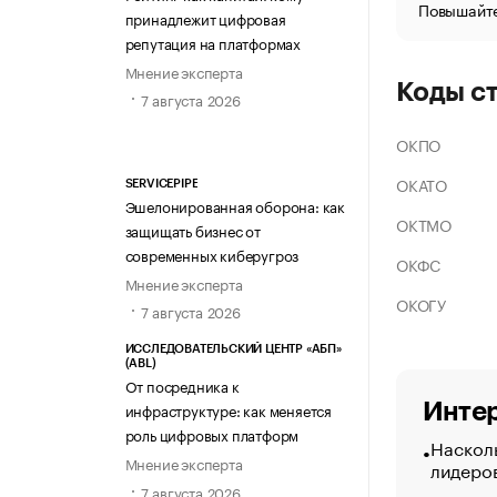
Повышайте
принадлежит цифровая
репутация на платформах
Мнение эксперта
Коды с
7 августа 2026
ОКПО
ОКАТО
SERVICEPIPE
Эшелонированная оборона: как
ОКТМО
защищать бизнес от
современных киберугроз
ОКФС
Мнение эксперта
ОКОГУ
7 августа 2026
ИССЛЕДОВАТЕЛЬСКИЙ ЦЕНТР «АБП»
(ABL)
От посредника к
Интер
инфраструктуре: как меняется
роль цифровых платформ
Насколь
Мнение эксперта
лидеро
7 августа 2026