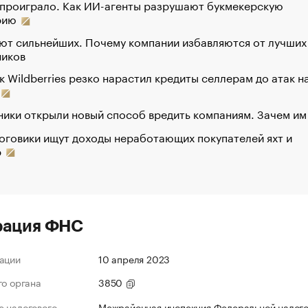
 проиграло. Как ИИ-агенты разрушают букмекерскую
рию
ют сильнейших. Почему компании избавляются от лучших
ников
к Wildberries резко нарастил кредиты селлерам до атак н
ики открыли новый способ вредить компаниям. Зачем им
оговики ищут доходы неработающих покупателей яхт и
р
рация ФНС
ации
10 апреля 2023
го органа
3850
 налогового
Межрайонная инспекция Федеральной налог