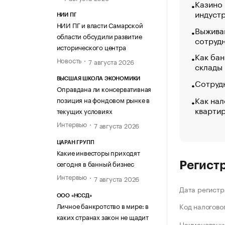
Казино
индуст
НИИ ПГ
НИИ ПГ и власти Самарской
Выжива
области обсудили развитие
сотруд
исторического центра
Как бан
Новость
7 августа 2026
склады
ВЫСШАЯ ШКОЛА ЭКОНОМИКИ
Сотрудн
Оправдана ли консервативная
Как нал
позиция на фондовом рынке в
кварти
текущих условиях
Интервью
7 августа 2026
ЦАРАН ГРУПП
Какие инвесторы приходят
сегодня в банный бизнес
Регист
Интервью
7 августа 2026
Дата регистр
ООО «НССД»
Личное банкротство в мире: в
Код налогово
каких странах закон не щадит
Наименование