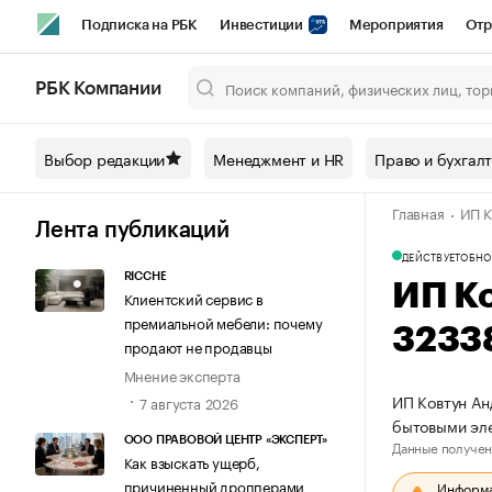
Подписка на РБК
Инвестиции
Мероприятия
Отр
Спорт
Школа управления РБК
РБК Образование
РБ
РБК Компании
Город
Стиль
Крипто
РБК Бизнес-среда
Дискусси
Выбор редакции
Менеджмент и HR
Право и бухгал
Спецпроекты СПб
Конференции СПб
Спецпроекты
Главная
ИП К
Технологии и медиа
Финансы
Рынок наличной валют
Лента публикаций
ДЕЙСТВУЕТ
ОБНО
RICCHE
ИП К
Клиентский сервис в
премиальной мебели: почему
3233
продают не продавцы
Мнение эксперта
ИП Ковтун Ан
7 августа 2026
бытовыми эл
ООО ПРАВОВОЙ ЦЕНТР «ЭКСПЕРТ»
Данные получен
Как взыскать ущерб,
причиненный дропперами
Информац