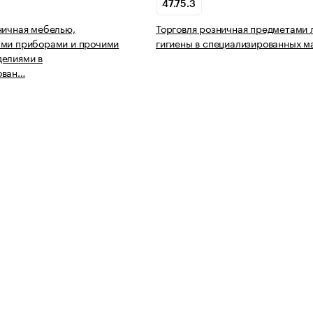
47.75.3
ничная мебелью,
Торговля розничная предметами 
ыми приборами и прочими
гигиены в специализированных м
делиями в
ован…