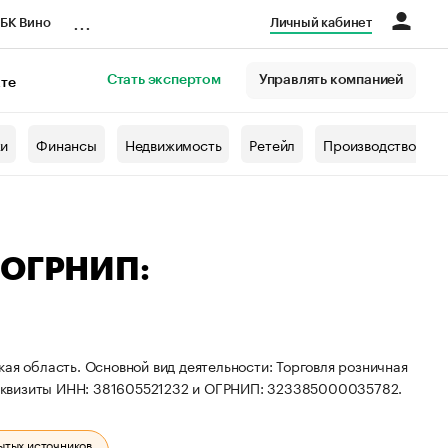
...
БК Вино
Личный кабинет
Стать экспертом
Управлять компанией
кте
азета
жи
Финансы
Недвижимость
Ретейл
Производство
— ОГРНИП:
ая область. Основной вид деятельности: Торговля розничная
еквизиты ИНН: 381605521232 и ОГРНИП: 323385000035782.
ытых источников.