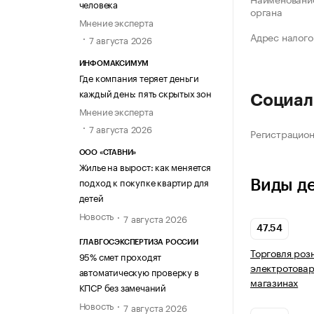
человека
органа
Мнение эксперта
Адрес налого
7 августа 2026
ИНФОМАКСИМУМ
Где компания теряет деньги
каждый день: пять скрытых зон
Социал
Мнение эксперта
7 августа 2026
Регистрацио
ООО «СТАВНИ»
Жилье на вырост: как меняется
подход к покупке квартир для
Виды д
детей
Новость
7 августа 2026
47.54
ГЛАВГОСЭКСПЕРТИЗА РОССИИ
Торговля роз
95% смет проходят
электротовар
автоматическую проверку в
магазинах
КПСР без замечаний
Новость
7 августа 2026