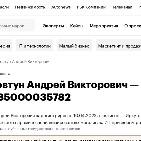
асли
Недвижимость
Autonews
РБК Компании
Телеканал
Р
К Курсы
РБК Life
Тренды
Визионеры
Национальные проекты
Эксперты
Кейсы
Мероприятия
О прое
онный клуб
Исследования
Кредитные рейтинги
Франшизы
Г
терия
IT и технологии
Малый бизнес
Маркетинг и прода
Проверка контрагентов
Политика
Экономика
Бизнес
овтун Андрей Викторович
ы
ВЛЕНО
овтун Андрей Викторович 
85000035782
дрей Викторович зарегистрирован 10.04.2023, в регионе — Иркутск
ектротоварами в специализированных магазинах. ИП присвоены р
ы из публичных государственных источников.
ия носит справочный характер и сгенерирована на основании данных из откр