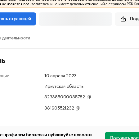
 не является пользователем и не имеет деловых отношений с сервисом РБК Ко
Под
лять страницей
 деятельности
ль
ации
10 апреля 2023
Иркутская область
323385000035782
381605521232
е профилем бизнеса и публикуйте новости
Получить дос