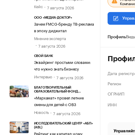
Компания
Кейс
7 августа 2026
ООО «МЕДИА-ДОКТОР»
Управ
Зачем FMCG-бренду ТВ-реклама
в эпоху диджитал
Мнение эксперта
Профиль
Виды
7 августа 2026
СВОЙ БАНК
Профи
Эквайринг простыми словами:
что нужно знать бизнесу
Дата регистр
Интервью
7 августа 2026
Регион
БЛАГОТВОРИТЕЛЬНЫЙ
ОБРАЗОВАТЕЛЬНЫЙ ФОНД
ОГРНИП
«МАРХАМАТ»
«Мархамат» провел летние
ИНН
смены для детей с ОВЗ
Новость
7 августа 2026
ИССЛЕДОВАТЕЛЬСКИЙ ЦЕНТР «АБП»
(ABL)
Управляйт
Рейтинг как капитал: кому