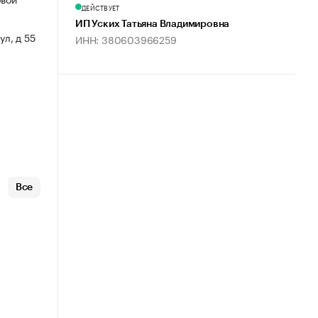
ДЕЙСТВУЕТ
ИП Уских Татьяна Владимировна
ул, д 55
ИНН: 380603966259
Все