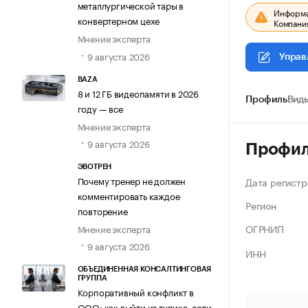
металлургической тары в
Информац
конвертерном цехе
Компания
Мнение эксперта
9 августа 2026
Управ
BAZA
8 и 12 ГБ видеопамяти в 2026
Профиль
Виды
году — все
Мнение эксперта
9 августа 2026
Профи
ЭВОТРЕН
Почему тренер не должен
Дата регистр
комментировать каждое
Регион
повторение
ОГРНИП
Мнение эксперта
9 августа 2026
ИНН
ОБЪЕДИНЕННАЯ КОНСАЛТИНГОВАЯ
ГРУППА
Корпоративный конфликт в
ООО: как выйти из тупика, если