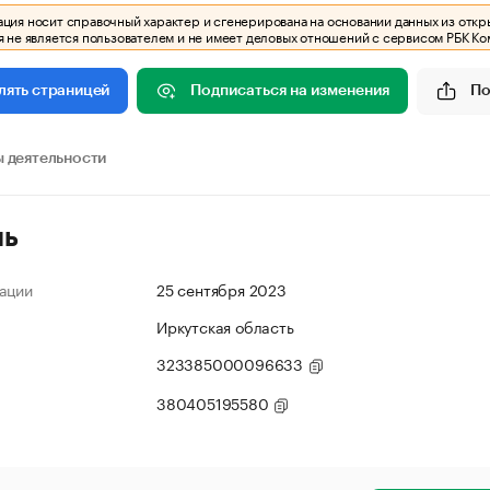
ия носит справочный характер и сгенерирована на основании данных из откр
 не является пользователем и не имеет деловых отношений с сервисом РБК Ко
Подписаться на изменения
По
лять страницей
 деятельности
ль
ации
25 сентября 2023
Иркутская область
323385000096633
380405195580