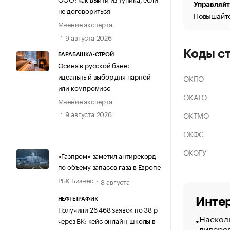
Управляйт
не договориться
Повышайте
Мнение эксперта
9 августа 2026
Коды с
БАРАБАШКА-СТРОЙ
Осина в русской бане:
идеальный выбор для парной
ОКПО
или компромисс
ОКАТО
Мнение эксперта
9 августа 2026
ОКТМО
ОКФС
ОКОГУ
«Газпром» заметил антирекорд
по объему запасов газа в Европе
РБК Бизнес
8 августа
Интер
НЕФТЕТРАФИК
Получили 26 468 заявок по 38 р
Насколь
через ВК: кейс онлайн-школы в
лидеро