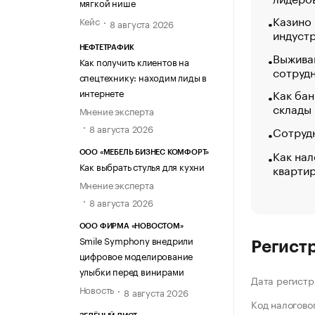
мягкой нише
Казино
Кейс
8 августа 2026
индуст
НЕФТЕТРАФИК
Выжива
Как получить клиентов на
сотруд
спецтехнику: находим лиды в
интернете
Как бан
склады
Мнение эксперта
8 августа 2026
Сотрудн
Как нал
ООО «МЕБЕЛЬ БИЗНЕС КОМФОРТ»
Как выбрать стулья для кухни
кварти
Мнение эксперта
8 августа 2026
ООО ФИРМА «НОВОСТОМ»
Smile Symphony внедрили
Регист
цифровое моделирование
улыбки перед винирами
Дата регистр
Новость
8 августа 2026
Код налогово