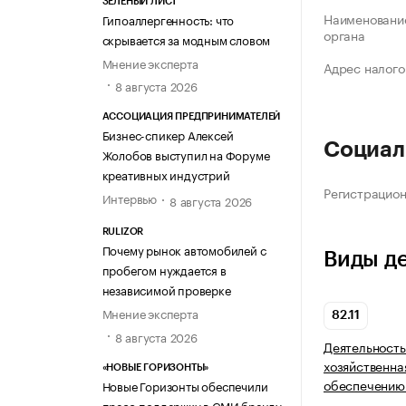
ЗЕЛЁНЫЙ ЛИСТ
Наименование
Гипоаллергенность: что
органа
скрывается за модным словом
Мнение эксперта
Адрес налого
8 августа 2026
АССОЦИАЦИЯ ПРЕДПРИНИМАТЕЛЕЙ
Бизнес-спикер Алексей
Социал
Жолобов выступил на Форуме
креативных индустрий
Регистрацио
Интервью
8 августа 2026
RULIZOR
Почему рынок автомобилей с
Виды д
пробегом нуждается в
независимой проверке
Мнение эксперта
82.11
8 августа 2026
Деятельность
хозяйственна
«НОВЫЕ ГОРИЗОНТЫ»
обеспечению
Новые Горизонты обеспечили
пресс-поддержку в СМИ бренду