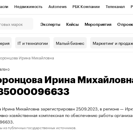
асли
Недвижимость
Autonews
РБК Компании
Телеканал
Р
К Курсы
РБК Life
Тренды
Визионеры
Национальные проекты
Эксперты
Кейсы
Мероприятия
О прое
онный клуб
Исследования
Кредитные рейтинги
Франшизы
Г
терия
IT и технологии
Малый бизнес
Маркетинг и прода
Проверка контрагентов
Политика
Экономика
Бизнес
оронцова Ирина Михайловна
ы
ВЛЕНО
оронцова Ирина Михайловн
85000096633
 Ирина Михайловна зарегистрирован 25.09.2023, в регионе — Ирку
вно-хозяйственная комплексная по обеспечению работы организ
96633.
ы из публичных государственных источников.