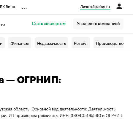
...
БК Вино
Личный кабинет
Стать экспертом
Управлять компанией
кте
азета
жи
Финансы
Недвижимость
Ретейл
Производство
а — ОГРНИП:
тская область. Основной вид деятельности: Деятельность
ации. ИП присвоены реквизиты ИНН: 380405195580 и ОГРНИП: