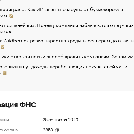
 проиграло. Как ИИ-агенты разрушают букмекерскую
рию
ют сильнейших. Почему компании избавляются от лучших
ников
к Wildberries резко нарастил кредиты селлерам до атак н
ики открыли новый способ вредить компаниям. Зачем им
оговики ищут доходы неработающих покупателей яхт и
р
рация ФНС
ации
25 сентября 2023
го органа
3850