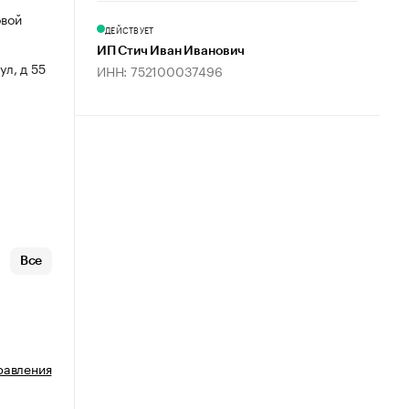
овой
ДЕЙСТВУЕТ
ИП Стич Иван Иванович
ул, д 55
ИНН: 752100037496
Все
равления