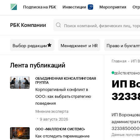
Подписка на РБК
Инвестиции
Мероприятия
Отр
Спорт
Школа управления РБК
РБК Образование
РБ
РБК Компании
Город
Стиль
Крипто
РБК Бизнес-среда
Дискусси
Выбор редакции
Менеджмент и HR
Право и бухгал
Спецпроекты СПб
Конференции СПб
Спецпроекты
Главная
ИП В
Технологии и медиа
Финансы
Рынок наличной валют
Лента публикаций
ДЕЙСТВУЕТ
ОБНО
ОБЪЕДИНЕННАЯ КОНСАЛТИНГОВАЯ
ИП В
ГРУППА
Корпоративный конфликт в
3233
ООО: как выбрать стратегию
поведения
Мнение эксперта
ИП Воронцова
9 августа 2026
администрати
3233850000
ООО «МАЛЛЕНОМ СИСТЕМС»
Данные получен
Как отследить перемещение