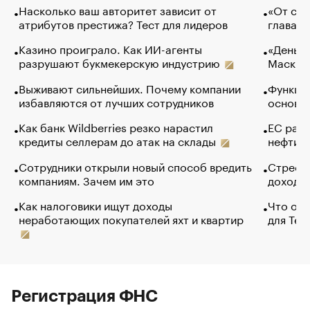
Насколько ваш авторитет зависит от
«От спо
атрибутов престижа? Тест для лидеров
глава к
Казино проиграло. Как ИИ-агенты
«Деньги
разрушают букмекерскую индустрию
Маск в 
Выживают сильнейших. Почему компании
Функции
избавляются от лучших сотрудников
основ э
Как банк Wildberries резко нарастил
ЕС раз
кредиты селлерам до атак на склады
нефти —
Сотрудники открыли новый способ вредить
Стресс 
компаниям. Зачем им это
доходов
Как налоговики ищут доходы
Что обв
неработающих покупателей яхт и квартир
для Tel
Регистрация ФНС