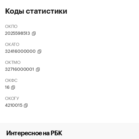
Коды статистики
ОКПО
2025598513
ОКАТО
32416000000
ОКТМО
32716000001
ОКФС
16
ОКОГУ
4210015
Интересное на РБК