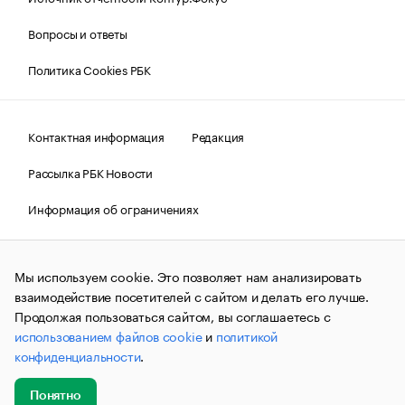
Вопросы и ответы
Политика Cookies РБК
Контактная информация
Редакция
Рассылка РБК Новости
Информация об ограничениях
Правовая информация
О соблюдении авторских прав
Мы используем cookie. Это позволяет нам анализировать
© АО «РОСБИЗНЕСКОНСАЛТИНГ»,
1995–2026.
Сообщения
и материалы информационного агентства «РБК»
взаимодействие посетителей с сайтом и делать его лучше.
(зарегистрировано Федеральной службой по надзору в сфере
Продолжая пользоваться сайтом, вы соглашаетесь с
связи, информационных технологий и массовых
использованием файлов cookie
и
политикой
коммуникаций (Роскомнадзор) 09.12.2015 за номером ИА
№ФС77-63848) сопровождаются пометкой «РБК». Отдельные
конфиденциальности
.
публикации могут содержать информацию,
не предназначенную для пользователей
до 18 лет.
companycardsfeedback@rbc.ru
Понятно