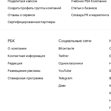
Поделиться кейсом
Учебник РБК Компании
Создать профиль группы компаний
Статьи о бизнесе
Отзывы о сервисе
Словарь PR и маркетинга
Сертифицированные партнеры
РБК
Социальные сети
О компании
ВКонтакте
С
Контактная информация
Twitter
Е
Редакция
Одноклассники
Размещение рекламы
YouTube
Стажерская программа
Telegram
В
Дзен
К