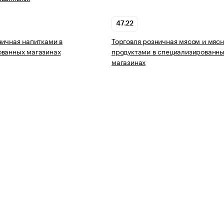
47.22
ничная напитками в
Торговля розничная мясом и мяс
ованных магазинах
продуктами в специализированн
магазинах