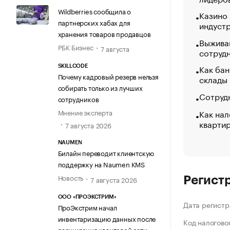
Wildberries сообщила о
Казино
партнерских хабах для
индуст
хранения товаров продавцов
Выжива
РБК Бизнес
7 августа
сотруд
Как бан
SKILLCODE
Почему кадровый резерв нельзя
склады
собирать только из лучших
Сотрудн
сотрудников
Как нал
Мнение эксперта
кварти
7 августа 2026
NAUMEN
Билайн переводит клиентскую
поддержку на Naumen KMS
Новость
7 августа 2026
Регист
ООО «ПРОЭКСТРИМ»
Дата регистр
ПроЭкстрим начал
инвентаризацию данных после
Код налогово
расширения квантовой сети