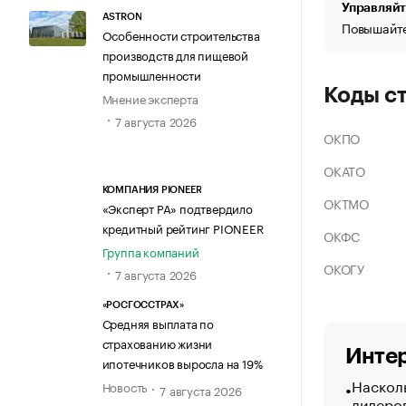
Управляйт
ASTRON
Повышайте
Особенности строительства
производств для пищевой
промышленности
Коды с
Мнение эксперта
7 августа 2026
ОКПО
ОКАТО
КОМПАНИЯ PIONEER
ОКТМО
«Эксперт РА» подтвердило
кредитный рейтинг PIONEER
ОКФС
Группа компаний
ОКОГУ
7 августа 2026
«РОСГОССТРАХ»
Средняя выплата по
страхованию жизни
Интер
ипотечников выросла на 19%
Насколь
Новость
7 августа 2026
лидеро