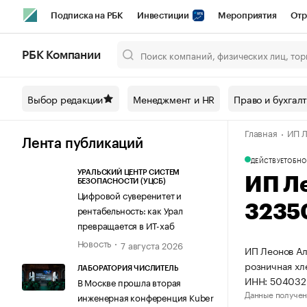
Подписка на РБК
Инвестиции
Мероприятия
Отр
Спорт
Школа управления РБК
РБК Образование
РБ
РБК Компании
Город
Стиль
Крипто
РБК Бизнес-среда
Дискусси
Выбор редакции
Менеджмент и HR
Право и бухгал
Спецпроекты СПб
Конференции СПб
Спецпроекты
Главная
ИП Л
Технологии и медиа
Финансы
Рынок наличной валют
Лента публикаций
ДЕЙСТВУЕТ
ОБНО
УРАЛЬСКИЙ ЦЕНТР СИСТЕМ
ИП Л
БЕЗОПАСНОСТИ (УЦСБ)
Цифровой суверенитет и
3235
рентабельность: как Урал
превращается в ИТ-хаб
Новость
7 августа 2026
ИП Леонов Ал
розничная хл
ЛАБОРАТОРИЯ ЧИСЛИТЕЛЬ
ИНН: 504032
В Москве прошла вторая
Данные получен
инженерная конференция Kuber