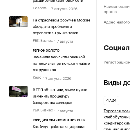
Наименование
Новость
7 августа 2026
органа
На отраслевом форуме в Москве
Адрес налого
обсудили проблемы и
перспективы рынка такси
РБК Бизнес
7 августа
Социал
РЕГИОН ЗОЛОТО
Заменили чек-листы оценкой
Регистрацио
потенциала при поиске и найме
сотрудников
Кейс
7 августа 2026
Виды д
В ТПП объяснили, зачем нужно
изменить процедуру
47.24
банкротства селлеров
РБК Бизнес
Торговля роз
7 августа
хлебобулочн
ЮРИДИЧЕСКАЯ КОМПАНИЯ KELIN
кондитерским
Как будут работать цифровые
специализир