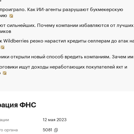
 проиграло. Как ИИ-агенты разрушают букмекерскую
рию
ют сильнейших. Почему компании избавляются от лучших
ников
к Wildberries резко нарастил кредиты селлерам до атак н
ики открыли новый способ вредить компаниям. Зачем им
оговики ищут доходы неработающих покупателей яхт и
р
рация ФНС
ации
12 мая 2023
го органа
5081