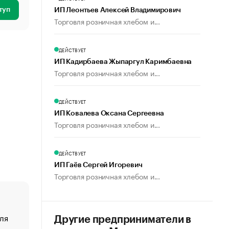
туп
ИП Леонтьев Алексей Владимирович
Торговля розничная хлебом и...
ДЕЙСТВУЕТ
ИП Кадирбаева Жыпаргул Каримбаевна
Торговля розничная хлебом и...
ДЕЙСТВУЕТ
ИП Ковалева Оксана Сергеевна
Торговля розничная хлебом и...
ДЕЙСТВУЕТ
ИП Гаёв Сергей Игоревич
Торговля розничная хлебом и...
ля
«От спорта тело стареет иначе». Как живет глава ко
Другие предприниматели в
создавшей GTA