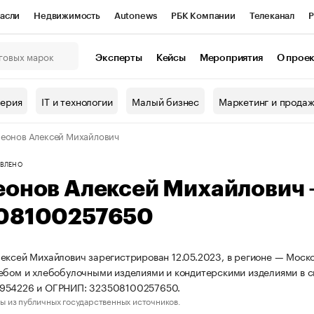
асли
Недвижимость
Autonews
РБК Компании
Телеканал
Р
К Курсы
РБК Life
Тренды
Визионеры
Национальные проекты
Эксперты
Кейсы
Мероприятия
О прое
онный клуб
Исследования
Кредитные рейтинги
Франшизы
Г
терия
IT и технологии
Малый бизнес
Маркетинг и прода
Проверка контрагентов
Политика
Экономика
Бизнес
еонов Алексей Михайлович
ы
ВЛЕНО
еонов Алексей Михайлович
08100257650
ексей Михайлович зарегистрирован 12.05.2023, в регионе — Моско
ебом и хлебобулочными изделиями и кондитерскими изделиями в 
954226 и ОГРНИП: 323508100257650.
ы из публичных государственных источников.