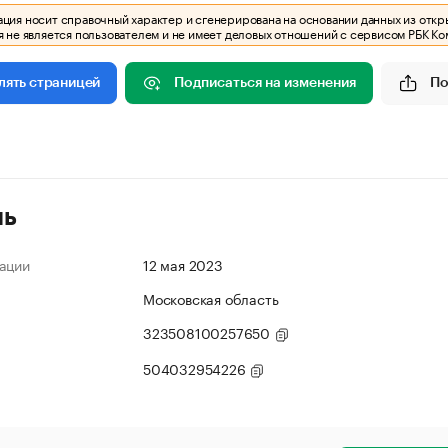
ия носит справочный характер и сгенерирована на основании данных из откр
 не является пользователем и не имеет деловых отношений с сервисом РБК Ко
Подписаться на изменения
По
лять страницей
ль
ации
12 мая 2023
Московская область
323508100257650
504032954226