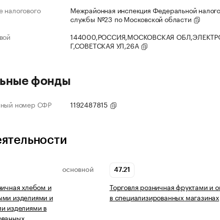
 налогового
Межрайонная инспекция Федеральной налог
службы №23 по Московской области
вой
144000,РОССИЯ,МОСКОВСКАЯ ОБЛ,ЭЛЕКТР
Г,СОВЕТСКАЯ УЛ,26А
ьные фонды
нный номер СФР
1192487815
еятельности
47.21
ОСНОВНОЙ
ничная хлебом и
Торговля розничная фруктами и 
ыми изделиями и
в специализированных магазинах
и изделиями в
ованных…