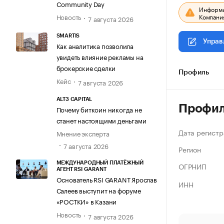
Community Day
Информац
Компания
Новость
7 августа 2026
SMARTIS
Управ
Как аналитика позволила
увидеть влияние рекламы на
брокерские сделки
Профиль
Кейс
7 августа 2026
ALT3 CAPITAL
Профи
Почему биткоин никогда не
станет настоящими деньгами
Дата регистр
Мнение эксперта
7 августа 2026
Регион
МЕЖДУНАРОДНЫЙ ПЛАТЁЖНЫЙ
ОГРНИП
АГЕНТ RSI GARANT
Основатель RSI GARANT Ярослав
ИНН
Салеев выступит на форуме
«РОСТКИ» в Казани
Новость
7 августа 2026