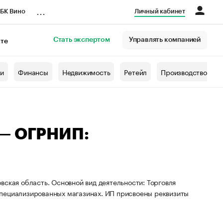
...
БК Вино
Личный кабинет
Стать экспертом
Управлять компанией
кте
азета
жи
Финансы
Недвижимость
Ретейл
Производство
 — ОГРНИП:
вская область. Основной вид деятельности: Торговля
специализированных магазинах. ИП присвоены реквизиты