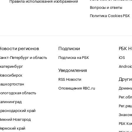
Правила использования изображений
Вопросы и ответы
Политика Cookies РБК
Новости регионов
Подписки
РБК Н
анкт-Петербург и область
Подписка на РБК
iOS
катеринбург
Androi
Уведомления
Новосибирск
Други
RSS Новости
Башкортостан
Оповещения RBC.ru
Домены
ологодская область
Рег.об
Калининград
Рег.ре
раснодарский край
Знаком
Нижний Новгород
РБК Ко
Пермский край
РБК Ку