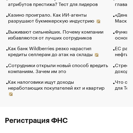
атрибутов престижа? Тест для лидеров
глава к
Казино проиграло. Как ИИ-агенты
«Деньги
разрушают букмекерскую индустрию
Маск в 
Выживают сильнейших. Почему компании
Функции
избавляются от лучших сотрудников
основ э
Как банк Wildberries резко нарастил
ЕС раз
кредиты селлерам до атак на склады
нефти —
Сотрудники открыли новый способ вредить
Стресс 
компаниям. Зачем им это
доходов
Как налоговики ищут доходы
Что обв
неработающих покупателей яхт и квартир
для Tel
Регистрация ФНС