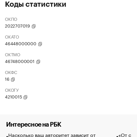
Коды статистики
ОКПО
2022707019
ОКАТО
46448000000
ОКТМО
46748000001
ОКФС
16
ОКОГУ
4210015
Интересное на РБК
Насколько ваш авторитет зависит от
«От спо