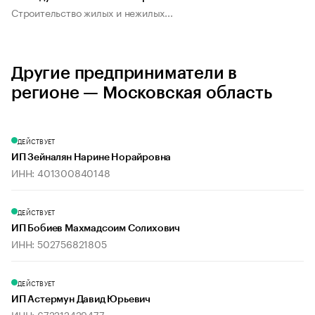
Строительство жилых и нежилых...
Другие предприниматели в
регионе — Московская область
ДЕЙСТВУЕТ
ИП Зейналян Нарине Норайровна
ИНН: 401300840148
ДЕЙСТВУЕТ
ИП Бобиев Махмадсоим Солихович
ИНН: 502756821805
ДЕЙСТВУЕТ
ИП Астермун Давид Юрьевич
ИНН: 672212429477