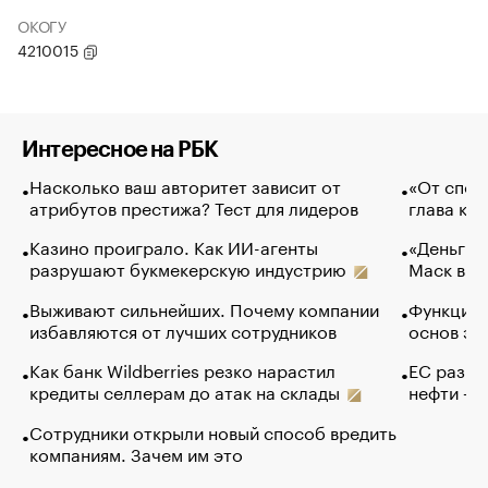
ОКОГУ
4210015
Интересное на РБК
Насколько ваш авторитет зависит от
«От спор
атрибутов престижа? Тест для лидеров
глава ко
Казино проиграло. Как ИИ-агенты
«Деньги б
разрушают букмекерскую индустрию
Маск в и
Выживают сильнейших. Почему компании
Функции 
избавляются от лучших сотрудников
основ эф
Как банк Wildberries резко нарастил
ЕС разре
кредиты селлерам до атак на склады
нефти — 
Сотрудники открыли новый способ вредить
компаниям. Зачем им это