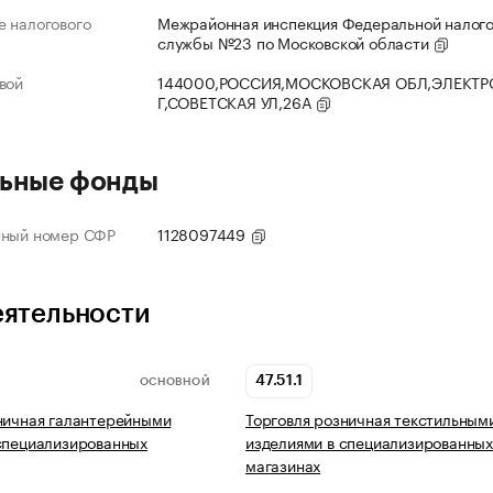
 налогового
Межрайонная инспекция Федеральной налог
службы №23 по Московской области
вой
144000,РОССИЯ,МОСКОВСКАЯ ОБЛ,ЭЛЕКТР
Г,СОВЕТСКАЯ УЛ,26А
ьные фонды
нный номер СФР
1128097449
еятельности
47.51.1
ОСНОВНОЙ
ничная галантерейными
Торговля розничная текстильным
специализированных
изделиями в специализированны
магазинах