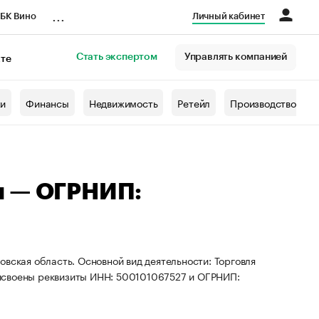
...
БК Вино
Личный кабинет
Стать экспертом
Управлять компанией
кте
азета
жи
Финансы
Недвижимость
Ретейл
Производство
ч — ОГРНИП:
вская область. Основной вид деятельности: Торговля
исвоены реквизиты ИНН: 500101067527 и ОГРНИП: