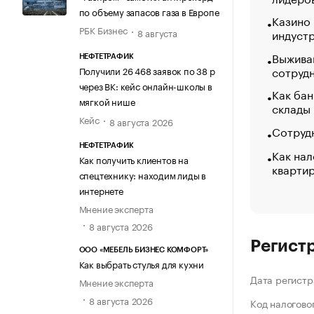
по объему запасов газа в Европе
Казино
РБК Бизнес
8 августа
индуст
Выжива
НЕФТЕТРАФИК
сотруд
Получили 26 468 заявок по 38 р
через ВК: кейс онлайн-школы в
Как бан
мягкой нише
склады
Кейс
8 августа 2026
Сотрудн
НЕФТЕТРАФИК
Как нал
Как получить клиентов на
кварти
спецтехнику: находим лиды в
интернете
Мнение эксперта
8 августа 2026
Регист
ООО «МЕБЕЛЬ БИЗНЕС КОМФОРТ»
Как выбрать стулья для кухни
Дата регистр
Мнение эксперта
8 августа 2026
Код налогово