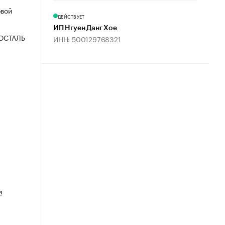
овой
ДЕЙСТВУЕТ
ИП Нгуен Данг Хое
ОСТАЛЬ
ИНН: 500129768321
и
х