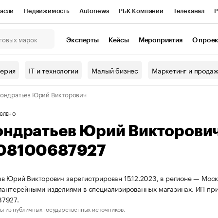
асли
Недвижимость
Autonews
РБК Компании
Телеканал
Р
К Курсы
РБК Life
Тренды
Визионеры
Национальные проекты
Эксперты
Кейсы
Мероприятия
О прое
онный клуб
Исследования
Кредитные рейтинги
Франшизы
Г
терия
IT и технологии
Малый бизнес
Маркетинг и прода
Проверка контрагентов
Политика
Экономика
Бизнес
ондратьев Юрий Викторович
ы
ВЛЕНО
ондратьев Юрий Викторови
08100687927
в Юрий Викторович зарегистрирован 15.12.2023, в регионе — Моско
лантерейными изделиями в специализированных магазинах. ИП пр
7927.
ы из публичных государственных источников.