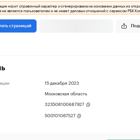
ия носит справочный характер и сгенерирована на основании данных из откр
 не является пользователем и не имеет деловых отношений с сервисом РБК Ко
Под
лять страницей
ль
ации
15 декабря 2023
Московская область
323508100687927
500101067527