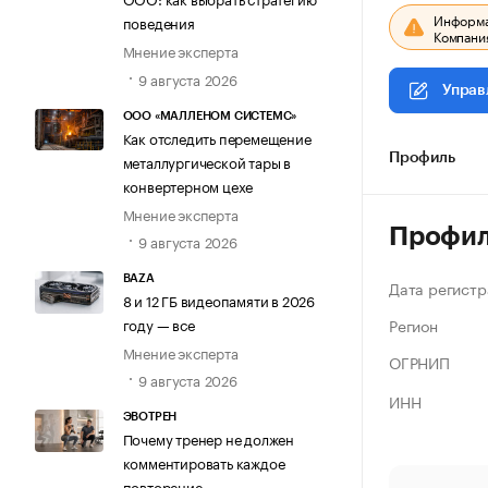
Информац
поведения
Компания
Мнение эксперта
9 августа 2026
Управ
ООО «МАЛЛЕНОМ СИСТЕМС»
Как отследить перемещение
металлургической тары в
Профиль
конвертерном цехе
Мнение эксперта
Профи
9 августа 2026
BAZA
Дата регистр
8 и 12 ГБ видеопамяти в 2026
Регион
году — все
Мнение эксперта
ОГРНИП
9 августа 2026
ИНН
ЭВОТРЕН
Почему тренер не должен
комментировать каждое
повторение