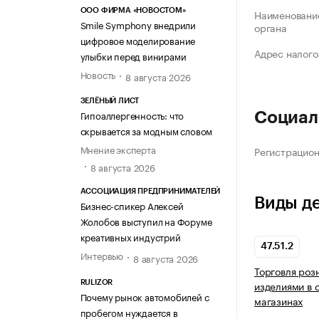
ООО ФИРМА «НОВОСТОМ»
Наименование
Smile Symphony внедрили
органа
цифровое моделирование
Адрес налого
улыбки перед винирами
Новость
8 августа 2026
ЗЕЛЁНЫЙ ЛИСТ
Гипоаллергенность: что
Социал
скрывается за модным словом
Мнение эксперта
Регистрацио
8 августа 2026
АССОЦИАЦИЯ ПРЕДПРИНИМАТЕЛЕЙ
Виды д
Бизнес-спикер Алексей
Жолобов выступил на Форуме
креативных индустрий
47.51.2
Интервью
8 августа 2026
Торговля роз
изделиями в 
RULIZOR
Почему рынок автомобилей с
магазинах
пробегом нуждается в