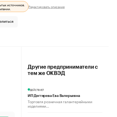
ытых источников.
Редактировать описание
мпании.
елиться
Другие предприниматели с
тем же ОКВЭД
ДЕЙСТВУЕТ
ИП Дегтярева Ева Валерьевна
Торговля розничная галантерейными
изделиями...