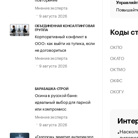
Управляйт
Мнение эксперта
Повышайте
9 августа 2026
ОБЪЕДИНЕННАЯ КОНСАЛТИНГОВАЯ
ГРУППА
Коды с
Корпоративный конфликт в
ООО: как выйти из тупика, если
ОКПО
не договориться
Мнение эксперта
ОКАТО
9 августа 2026
ОКТМО
ОКФС
БАРАБАШКА-СТРОЙ
ОКОГУ
Осина в русской бане:
идеальный выбор для парной
или компромисс
Мнение эксперта
Интер
9 августа 2026
Насколь
лидеро
«Газпром» заметил антирекорд