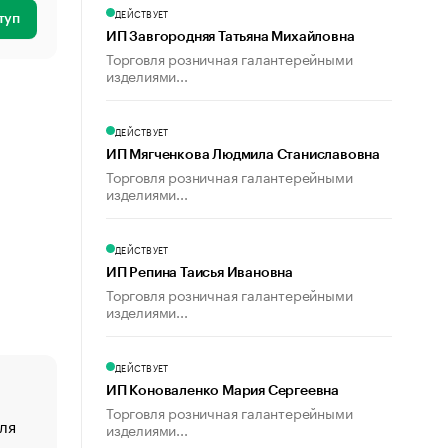
ДЕЙСТВУЕТ
туп
ИП Завгородняя Татьяна Михайловна
Торговля розничная галантерейными
изделиями...
ДЕЙСТВУЕТ
ИП Мягченкова Людмила Станиславовна
Торговля розничная галантерейными
изделиями...
ДЕЙСТВУЕТ
ИП Репина Таисья Ивановна
Торговля розничная галантерейными
изделиями...
ДЕЙСТВУЕТ
ИП Коноваленко Мария Сергеевна
Торговля розничная галантерейными
ля
«От спорта тело стареет иначе». Как живет глава ко
изделиями...
создавшей GTA