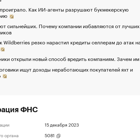
 проиграло. Как ИИ-агенты разрушают букмекерскую
рию
ют сильнейших. Почему компании избавляются от лучших
ников
к Wildberries резко нарастил кредиты селлерам до атак н
ики открыли новый способ вредить компаниям. Зачем им
оговики ищут доходы неработающих покупателей яхт и
р
рация ФНС
ации
15 декабря 2023
го органа
5081