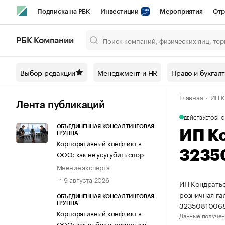
Подписка на РБК
Инвестиции
Мероприятия
Отр
Спорт
Школа управления РБК
РБК Образование
РБ
РБК Компании
Город
Стиль
Крипто
РБК Бизнес-среда
Дискусси
Выбор редакции
Менеджмент и HR
Право и бухгал
Спецпроекты СПб
Конференции СПб
Спецпроекты
Главная
ИП К
Технологии и медиа
Финансы
Рынок наличной валют
Лента публикаций
ДЕЙСТВУЕТ
ОБНО
ОБЪЕДИНЕННАЯ КОНСАЛТИНГОВАЯ
ИП К
ГРУППА
Корпоративный конфликт в
3235
ООО: как не усугубить спор
Мнение эксперта
9 августа 2026
ИП Кондратье
розничная га
ОБЪЕДИНЕННАЯ КОНСАЛТИНГОВАЯ
32350810068
ГРУППА
Корпоративный конфликт в
Данные получен
ООО: как выбрать стратегию