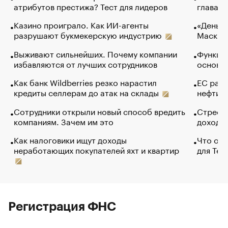
атрибутов престижа? Тест для лидеров
глава к
Казино проиграло. Как ИИ-агенты
«Деньги
разрушают букмекерскую индустрию
Маск в 
Выживают сильнейших. Почему компании
Функции
избавляются от лучших сотрудников
основ э
Как банк Wildberries резко нарастил
ЕС раз
кредиты селлерам до атак на склады
нефти —
Сотрудники открыли новый способ вредить
Стресс 
компаниям. Зачем им это
доходов
Как налоговики ищут доходы
Что обв
неработающих покупателей яхт и квартир
для Tel
Регистрация ФНС