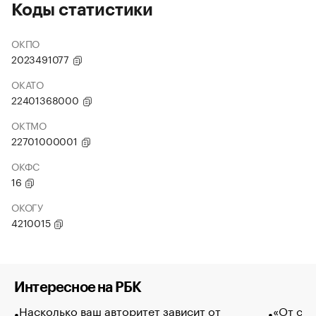
Коды статистики
ОКПО
2023491077
ОКАТО
22401368000
ОКТМО
22701000001
ОКФС
16
ОКОГУ
4210015
Интересное на РБК
Насколько ваш авторитет зависит от
«От спо