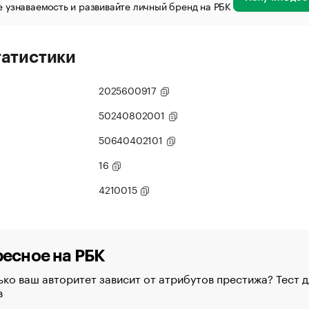
 узнаваемость и развивайте личный бренд на РБК
татистики
2025600917
50240802001
50640402101
16
4210015
есное на РБК
ко ваш авторитет зависит от атрибутов престижа? Тест д
в