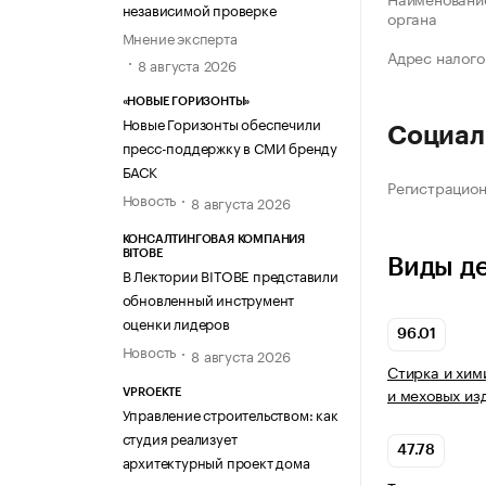
независимой проверке
органа
Мнение эксперта
Адрес налого
8 августа 2026
«НОВЫЕ ГОРИЗОНТЫ»
Новые Горизонты обеспечили
Социал
пресс-поддержку в СМИ бренду
БАСК
Регистрацио
Новость
8 августа 2026
КОНСАЛТИНГОВАЯ КОМПАНИЯ
BITOBE
Виды д
В Лектории BITOBE представили
обновленный инструмент
оценки лидеров
96.01
Новость
8 августа 2026
Стирка и хим
и меховых из
VPROEKTE
Управление строительством: как
студия реализует
47.78
архитектурный проект дома