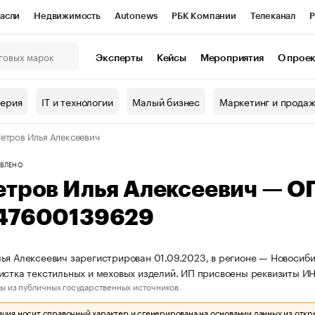
асли
Недвижимость
Autonews
РБК Компании
Телеканал
Р
К Курсы
РБК Life
Тренды
Визионеры
Национальные проекты
Эксперты
Кейсы
Мероприятия
О прое
онный клуб
Исследования
Кредитные рейтинги
Франшизы
Г
терия
IT и технологии
Малый бизнес
Маркетинг и прода
Проверка контрагентов
Политика
Экономика
Бизнес
етров Илья Алексеевич
ы
ВЛЕНО
етров Илья Алексеевич — О
47600139629
ья Алексеевич зарегистрирован 01.09.2023, в регионе — Новосиби
истка текстильных и меховых изделий. ИП присвоены реквизиты 
ы из публичных государственных источников.
ия носит справочный характер и сгенерирована на основании данных из откр