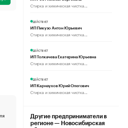
Стирка и химическая чистка...
ДЕЙСТВУЕТ
ИП Пикузо Антон Юрьевич
Стирка и химическая чистка...
ДЕЙСТВУЕТ
ИП Толкачева Екатерина Юрьевна
Стирка и химическая чистка...
ДЕЙСТВУЕТ
ИП Карнаухов Юрий Олегович
Стирка и химическая чистка...
ля
«От спорта тело стареет иначе». Как живет глава ко
Другие предприниматели в
создавшей GTA
регионе — Новосибирская