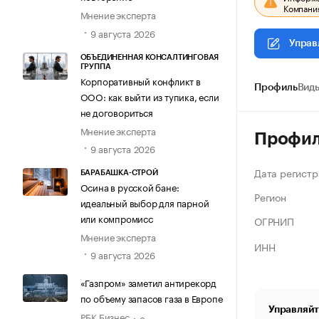
Компания
Мнение эксперта
9 августа 2026
Управ
ОБЪЕДИНЕННАЯ КОНСАЛТИНГОВАЯ
ГРУППА
Корпоративный конфликт в
Профиль
Виды
ООО: как выйти из тупика, если
не договориться
Мнение эксперта
Профи
9 августа 2026
Дата регистр
БАРАБАШКА-СТРОЙ
Осина в русской бане:
Регион
идеальный выбор для парной
или компромисс
ОГРНИП
Мнение эксперта
ИНН
9 августа 2026
«Газпром» заметил антирекорд
по объему запасов газа в Европе
Управляйт
РБК Бизнес
8 августа