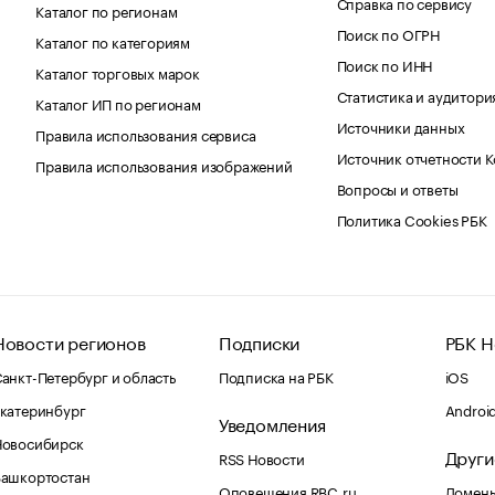
Справка по сервису
Каталог по регионам
Поиск по ОГРН
Каталог по категориям
Поиск по ИНН
Каталог торговых марок
Статистика и аудитори
Каталог ИП по регионам
Источники данных
Правила использования сервиса
Источник отчетности 
Правила использования изображений
Вопросы и ответы
Политика Cookies РБК
Новости регионов
Подписки
РБК Н
анкт-Петербург и область
Подписка на РБК
iOS
катеринбург
Androi
Уведомления
Новосибирск
Други
RSS Новости
Башкортостан
Оповещения RBC.ru
Домены