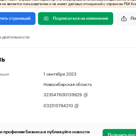
 не является пользователем и не имеет деловых отношений с сервисом РБК Ко
Подписаться на изменения
По
лять страницей
 деятельности
ль
ации
1 сентября 2023
Новосибирская область
323547600139629
032315764210
е профилем бизнеса и публикуйте новости
Получить дос