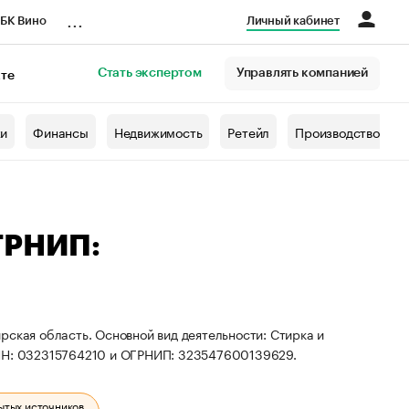
...
БК Вино
Личный кабинет
Стать экспертом
Управлять компанией
кте
азета
жи
Финансы
Недвижимость
Ретейл
Производство
ГРНИП:
рская область. Основной вид деятельности: Стирка и
ИНН: 032315764210 и ОГРНИП: 323547600139629.
ытых источников.