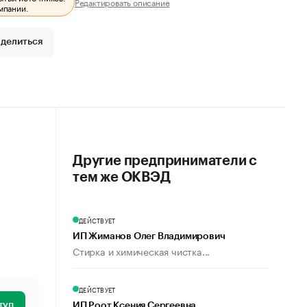
Редактировать описание
мпании.
делиться
Другие предприниматели с
тем же ОКВЭД
ДЕЙСТВУЕТ
ИП Жиманов Олег Владимирович
Стирка и химическая чистка...
ДЕЙСТВУЕТ
туп
ИП Роот Ксения Сергеевна