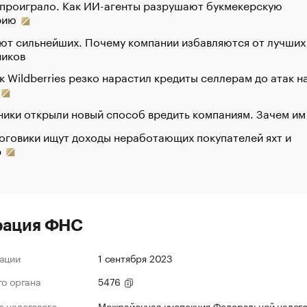
 проиграло. Как ИИ-агенты разрушают букмекерскую
рию
ют сильнейших. Почему компании избавляются от лучших
ников
к Wildberries резко нарастил кредиты селлерам до атак н
ики открыли новый способ вредить компаниям. Зачем им
оговики ищут доходы неработающих покупателей яхт и
р
рация ФНС
ации
1 сентября 2023
го органа
5476
 налогового
Межрайонная инспекция Федеральной налог