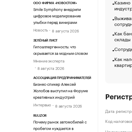
Казино
ООО ФИРМА «НОВОСТОМ»
индуст
Smile Symphony внедрили
цифровое моделирование
Выжива
улыбки перед винирами
сотруд
Новость
8 августа 2026
Как бан
склады
ЗЕЛЁНЫЙ ЛИСТ
Гипоаллергенность: что
Сотрудн
скрывается за модным словом
Как нал
Мнение эксперта
кварти
8 августа 2026
АССОЦИАЦИЯ ПРЕДПРИНИМАТЕЛЕЙ
Бизнес-спикер Алексей
Жолобов выступил на Форуме
Регист
креативных индустрий
Интервью
8 августа 2026
Дата регистр
RULIZOR
Код налогово
Почему рынок автомобилей с
пробегом нуждается в
Наименование