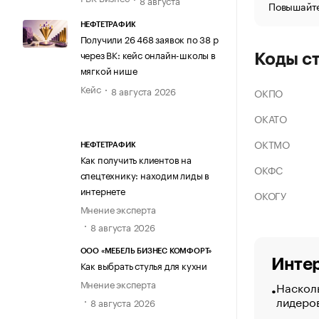
Повышайте
НЕФТЕТРАФИК
Получили 26 468 заявок по 38 р
через ВК: кейс онлайн-школы в
Коды с
мягкой нише
Кейс
8 августа 2026
ОКПО
ОКАТО
ОКТМО
НЕФТЕТРАФИК
Как получить клиентов на
ОКФС
спецтехнику: находим лиды в
интернете
ОКОГУ
Мнение эксперта
8 августа 2026
ООО «МЕБЕЛЬ БИЗНЕС КОМФОРТ»
Интер
Как выбрать стулья для кухни
Мнение эксперта
Насколь
лидеро
8 августа 2026