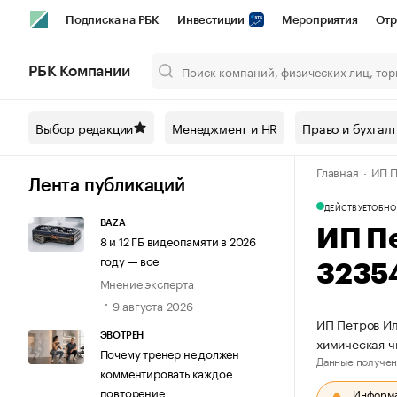
Подписка на РБК
Инвестиции
Мероприятия
Отр
Спорт
Школа управления РБК
РБК Образование
РБ
РБК Компании
Город
Стиль
Крипто
РБК Бизнес-среда
Дискусси
Выбор редакции
Менеджмент и HR
Право и бухгал
Спецпроекты СПб
Конференции СПб
Спецпроекты
Главная
ИП П
Технологии и медиа
Финансы
Рынок наличной валют
Лента публикаций
ДЕЙСТВУЕТ
ОБНО
BAZA
ИП П
8 и 12 ГБ видеопамяти в 2026
году — все
3235
Мнение эксперта
9 августа 2026
ИП Петров Ил
ЭВОТРЕН
химическая ч
Почему тренер не должен
Данные получен
комментировать каждое
повторение
Информац