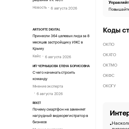
Управляйт
Новость
6 августа 2026
Повышайте
Коды с
ARTSOFTE DIGITAL
Принесли 364 целевых лида за 8
месяцев застройщику ИЖС в
ОКПО
Крыму
ОКАТО
Кейс
6 августа 2026
ОКТМО
ИП ЧЕРНЫШОВА ЕЛЕНА БОРИСОВНА
С чего начинать строить
ОКФС
команду
ОКОГУ
Мнение эксперта
6 августа 2026
RIXET
Почему смартфон не заменяет
Интер
нагрудный видеорегистратор в
бизнесе
Насколь
лидеро
Мнение эксперта