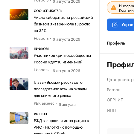
6 августа 2026
Информац
Компания
ООО «СПИКАТЕЛ»
Число кибератак на российский
бизнес в январе-июле выросло
Управ
на 32%
Новость
6 августа 2026
Профиль
ЦИФКОМ
Участников криптосообщества
России ждут 10 изменений
Профи
Новость
6 августа 2026
Дата регистр
Глава «Эксмо» рассказал о
последствиях атак на склады
Регион
для книжного рынка
ОГРНИП
РБК Бизнес
6 августа
ИНН
VK TECH
РЖД завершили интеграцию с
АИС «Налог-3» с помощью
решения VK Tech