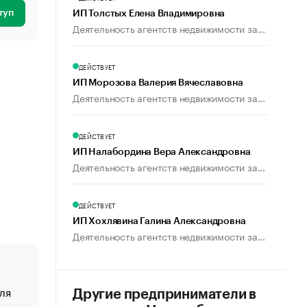
туп
ИП Толстых Елена Владимировна
Деятельность агентств недвижимости за...
ДЕЙСТВУЕТ
ИП Морозова Валерия Вячеславовна
Деятельность агентств недвижимости за...
ДЕЙСТВУЕТ
ИП Налабордина Вера Александровна
Деятельность агентств недвижимости за...
ДЕЙСТВУЕТ
ИП Хохлявина Галина Александровна
Деятельность агентств недвижимости за...
ля
«От спорта тело стареет иначе». Как живет глава ко
Другие предприниматели в
создавшей GTA