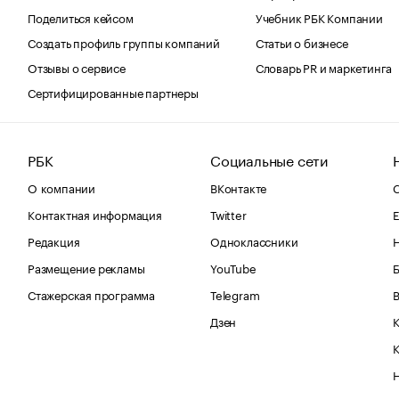
Поделиться кейсом
Учебник РБК Компании
Создать профиль группы компаний
Статьи о бизнесе
Отзывы о сервисе
Словарь PR и маркетинга
Сертифицированные партнеры
РБК
Социальные сети
О компании
ВКонтакте
С
Контактная информация
Twitter
Е
Редакция
Одноклассники
Размещение рекламы
YouTube
Стажерская программа
Telegram
В
Дзен
К