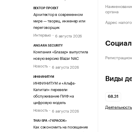
Наименование
ВЕКТОР ПРОЕКТ
органа
Архитектор в современном
мире — творец, инженер или
Адрес налого
переговорщик
Интервью
6 августа 2026
Социал
ANGARA SECURITY
Компания «Блазар» выпустила
Регистрацио
новую версию Blazar NAC
Новость
6 августа 2026
ИНФИНИТУМ
Виды д
ИНФИНИТУМ и «Альфа-
Капитал» перевели
обслуживание ПИФ на
68.31
цифровую модель
Деятельность
Новость
6 августа 2026
THAI-SPA «7 КРАСОК»
Как сэкономить на посещение