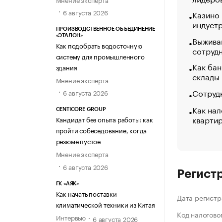
6 августа 2026
Казино
индуст
ПРОИЗВОДСТВЕННОЕ ОБЪЕДИНЕНИЕ
«ЭТАЛОН»
Выжива
Как подобрать водосточную
сотруд
систему для промышленного
Как бан
здания
склады
Мнение эксперта
Сотрудн
6 августа 2026
Как нал
CENTICORE GROUP
кварти
Кандидат без опыта работы: как
пройти собеседование, когда
резюме пустое
Мнение эксперта
6 августа 2026
Регист
ГК «АЯК»
Как начать поставки
Дата регистр
климатической техники из Китая
Код налогово
Интервью
6 августа 2026