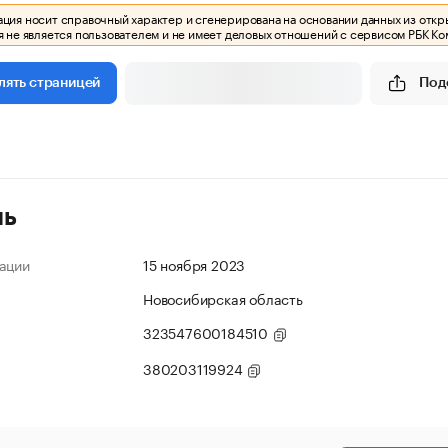
ия носит справочный характер и сгенерирована на основании данных из откр
 не является пользователем и не имеет деловых отношений с сервисом РБК Ко
Под
лять страницей
ль
ации
15 ноября 2023
Новосибирская область
323547600184510
380203119924