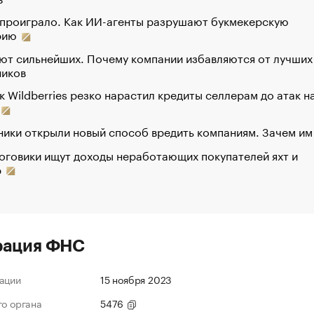
 проиграло. Как ИИ-агенты разрушают букмекерскую
рию
ют сильнейших. Почему компании избавляются от лучших
ников
к Wildberries резко нарастил кредиты селлерам до атак н
ики открыли новый способ вредить компаниям. Зачем им
оговики ищут доходы неработающих покупателей яхт и
р
рация ФНС
ации
15 ноября 2023
го органа
5476