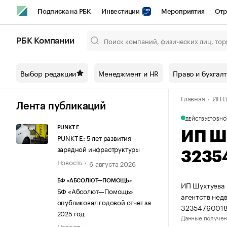
Подписка на РБК
Инвестиции
Мероприятия
Отр
Спорт
Школа управления РБК
РБК Образование
РБ
РБК Компании
Город
Стиль
Крипто
РБК Бизнес-среда
Дискусси
Выбор редакции
Менеджмент и HR
Право и бухгал
Спецпроекты СПб
Конференции СПб
Спецпроекты
Главная
ИП Ш
Технологии и медиа
Финансы
Рынок наличной валют
Лента публикаций
ДЕЙСТВУЕТ
ОБНО
PUNKT E
ИП Ш
PUNKT E: 5 лет развития
зарядной инфраструктуры
3235
Новость
6 августа 2026
БФ «АБСОЛЮТ—ПОМОЩЬ»
ИП Шухтуева 
БФ «Абсолют—Помощь»
агентств нед
опубликовал годовой отчет за
32354760018
2025 год
Данные получен
Новость