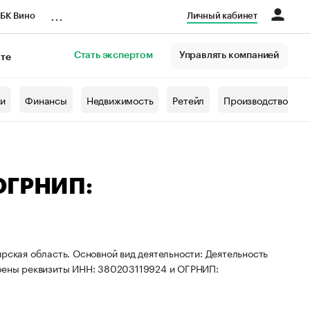
...
БК Вино
Личный кабинет
Стать экспертом
Управлять компанией
кте
азета
жи
Финансы
Недвижимость
Ретейл
Производство
 ОГРНИП:
рская область. Основной вид деятельности: Деятельность
воены реквизиты ИНН: 380203119924 и ОГРНИП: