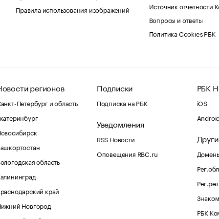
Источник отчетности 
Правила использования изображений
Вопросы и ответы
Политика Cookies РБК
Новости регионов
Подписки
РБК Н
анкт-Петербург и область
Подписка на РБК
iOS
катеринбург
Androi
Уведомления
Новосибирск
Други
RSS Новости
Башкортостан
Оповещения RBC.ru
Домены
ологодская область
Рег.об
Калининград
Рег.ре
раснодарский край
Знаком
Нижний Новгород
РБК Ко