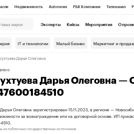
асли
Недвижимость
Autonews
РБК Компании
Телеканал
Р
К Курсы
РБК Life
Тренды
Визионеры
Национальные проекты
Эксперты
Кейсы
Мероприятия
О прое
онный клуб
Исследования
Кредитные рейтинги
Франшизы
Г
терия
IT и технологии
Малый бизнес
Маркетинг и прода
Проверка контрагентов
Политика
Экономика
Бизнес
ухтуева Дарья Олеговна
ы
ВЛЕНО
ухтуева Дарья Олеговна —
47600184510
Дарья Олеговна зарегистрирован 15.11.2023, в регионе — Новосиби
вижимости за вознаграждение или на договорной основе. ИП прис
4510.
ы из публичных государственных источников.