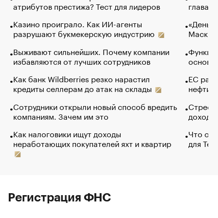
атрибутов престижа? Тест для лидеров
глава к
Казино проиграло. Как ИИ-агенты
«Деньги
разрушают букмекерскую индустрию
Маск в 
Выживают сильнейших. Почему компании
Функции
избавляются от лучших сотрудников
основ э
Как банк Wildberries резко нарастил
ЕС раз
кредиты селлерам до атак на склады
нефти —
Сотрудники открыли новый способ вредить
Стресс 
компаниям. Зачем им это
доходов
Как налоговики ищут доходы
Что обв
неработающих покупателей яхт и квартир
для Tel
Регистрация ФНС