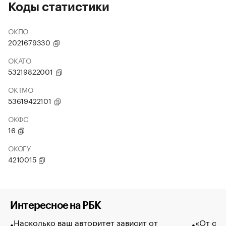
Коды статистики
ОКПО
2021679330
ОКАТО
53219822001
ОКТМО
53619422101
ОКФС
16
ОКОГУ
4210015
Интересное на РБК
Насколько ваш авторитет зависит от
«От спо