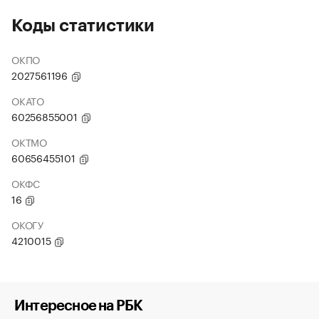
Коды статистики
ОКПО
2027561196
ОКАТО
60256855001
ОКТМО
60656455101
ОКФС
16
ОКОГУ
4210015
Интересное на РБК