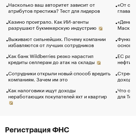
Насколько ваш авторитет зависит от
«От спо
атрибутов престижа? Тест для лидеров
глава к
Казино проиграло. Как ИИ-агенты
«Деньги
разрушают букмекерскую индустрию
Маск в 
Выживают сильнейших. Почему компании
Функции
избавляются от лучших сотрудников
основ э
Как банк Wildberries резко нарастил
ЕС раз
кредиты селлерам до атак на склады
нефти —
Сотрудники открыли новый способ вредить
Стресс 
компаниям. Зачем им это
доходов
Как налоговики ищут доходы
Что обв
неработающих покупателей яхт и квартир
для Tel
Регистрация ФНС