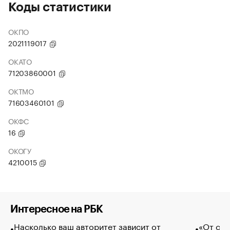
Коды статистики
ОКПО
2021119017
ОКАТО
71203860001
ОКТМО
71603460101
ОКФС
16
ОКОГУ
4210015
Интересное на РБК
Насколько ваш авторитет зависит от
«От спо