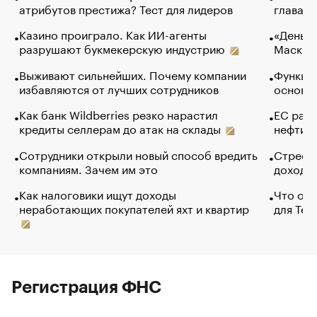
атрибутов престижа? Тест для лидеров
глава к
Казино проиграло. Как ИИ-агенты
«Деньги
разрушают букмекерскую индустрию
Маск в 
Выживают сильнейших. Почему компании
Функции
избавляются от лучших сотрудников
основ э
Как банк Wildberries резко нарастил
ЕС раз
кредиты селлерам до атак на склады
нефти —
Сотрудники открыли новый способ вредить
Стресс 
компаниям. Зачем им это
доходов
Как налоговики ищут доходы
Что обв
неработающих покупателей яхт и квартир
для Tel
Регистрация ФНС