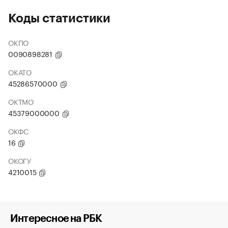
Коды статистики
ОКПО
0090898281
ОКАТО
45286570000
ОКТМО
45379000000
ОКФС
16
ОКОГУ
4210015
Интересное на РБК