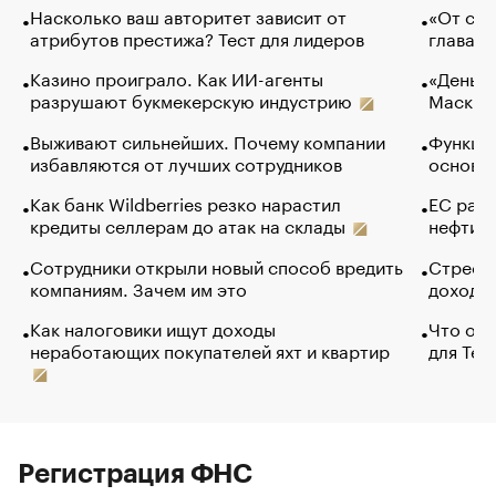
Насколько ваш авторитет зависит от
«От спо
атрибутов престижа? Тест для лидеров
глава к
Казино проиграло. Как ИИ-агенты
«Деньги
разрушают букмекерскую индустрию
Маск в 
Выживают сильнейших. Почему компании
Функции
избавляются от лучших сотрудников
основ э
Как банк Wildberries резко нарастил
ЕС раз
кредиты селлерам до атак на склады
нефти —
Сотрудники открыли новый способ вредить
Стресс 
компаниям. Зачем им это
доходов
Как налоговики ищут доходы
Что обв
неработающих покупателей яхт и квартир
для Tel
Регистрация ФНС