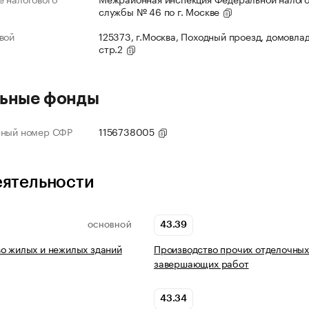
службы № 46 по г. Москве
вой
125373, г.Москва, Походный проезд, домовлад
стр.2
ьные фонды
нный номер СФР
1156738005
еятельности
43.39
ОСНОВНОЙ
о жилых и нежилых зданий
Производство прочих отделочных
завершающих работ
43.34