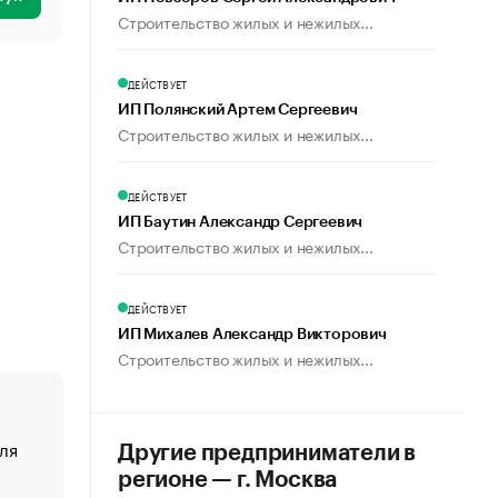
Строительство жилых и нежилых...
ДЕЙСТВУЕТ
ИП Полянский Артем Сергеевич
Строительство жилых и нежилых...
ДЕЙСТВУЕТ
ИП Баутин Александр Сергеевич
Строительство жилых и нежилых...
ДЕЙСТВУЕТ
ИП Михалев Александр Викторович
Строительство жилых и нежилых...
ля
«От спорта тело стареет иначе». Как живет глава ко
Другие предприниматели в
создавшей GTA
регионе — г. Москва