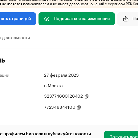
 не является пользователем и не имеет деловых отношений с сервисом РБК Ко
Подписаться на изменения
По
лять страницей
 деятельности
ль
ации
27 февраля 2023
г. Москва
323774600126402
772346844100
е профилем бизнеса и публикуйте новости
Получить дос