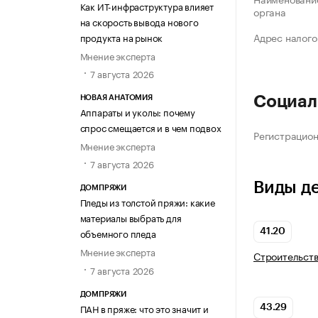
Как ИТ-инфраструктура влияет
органа
на скорость вывода нового
Адрес налого
продукта на рынок
Мнение эксперта
7 августа 2026
Социал
НОВАЯ АНАТОМИЯ
Аппараты и уколы: почему
спрос смещается и в чем подвох
Регистрацио
Мнение эксперта
7 августа 2026
Виды д
ДОМПРЯЖИ
Пледы из толстой пряжи: какие
материалы выбрать для
объемного пледа
41.20
Мнение эксперта
Строительств
7 августа 2026
ДОМПРЯЖИ
ПАН в пряже: что это значит и
43.29