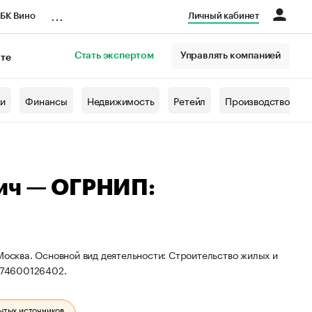
...
БК Вино
Личный кабинет
Стать экспертом
Управлять компанией
кте
азета
жи
Финансы
Недвижимость
Ретейл
Производство
ич — ОГРНИП:
Москва. Основной вид деятельности: Строительство жилых и
774600126402.
ытых источников.