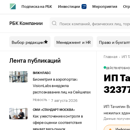
Подписка на РБК
Инвестиции
Мероприятия
Отр
Спорт
Школа управления РБК
РБК Образование
РБ
РБК Компании
Город
Стиль
Крипто
РБК Бизнес-среда
Дискусси
Выбор редакции
Менеджмент и HR
Право и бухгал
Спецпроекты СПб
Конференции СПб
Спецпроекты
Главная
ИП Т
Технологии и медиа
Финансы
Рынок наличной валют
Лента публикаций
ДЕЙСТВУЕТ
ОБНО
ВИЖНЛАБС
ИП Т
Биометрия в аэропортах:
VisionLabs внедрила
3237
распознавание лиц на Сейшелах
Новость
7 августа 2026
ИП Тачигин В
СМИ «СТАНДАРТ-МОСКВА»
нежилых зда
Как ужесточение контроля в
Данные получен
сфере оценки соответствия
меняет весь рынок
Информац