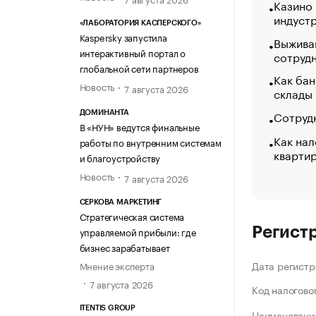
Казино
индуст
«ЛАБОРАТОРИЯ КАСПЕРСКОГО»
Kaspersky запустила
Выжива
интерактивный портал о
сотруд
глобальной сети партнеров
Как бан
Новость
7 августа 2026
склады
Сотрудн
ДОМИНАНТА
В «НУН» ведутся финальные
Как нал
работы по внутренним системам
кварти
и благоустройству
Новость
7 августа 2026
СЕРКОВА МАРКЕТИНГ
Стратегическая система
Регист
управляемой прибыли: где
бизнес зарабатывает
Дата регистр
Мнение эксперта
7 августа 2026
Код налогово
ITENTIS GROUP
Наименование