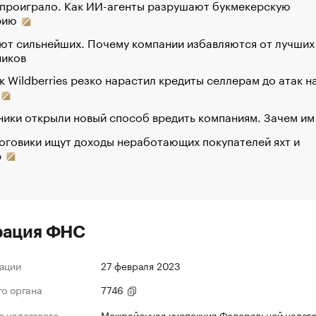
 проиграло. Как ИИ-агенты разрушают букмекерскую
рию
ют сильнейших. Почему компании избавляются от лучших
ников
к Wildberries резко нарастил кредиты селлерам до атак н
ики открыли новый способ вредить компаниям. Зачем им
оговики ищут доходы неработающих покупателей яхт и
р
рация ФНС
ации
27 февраля 2023
го органа
7746
 налогового
Межрайонная инспекция Федеральной налог