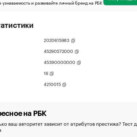
 узнаваемость и развивайте личный бренд на РБК
татистики
2020615983
45290572000
45390000000
16
4210015
есное на РБК
ко ваш авторитет зависит от атрибутов престижа? Тест д
в