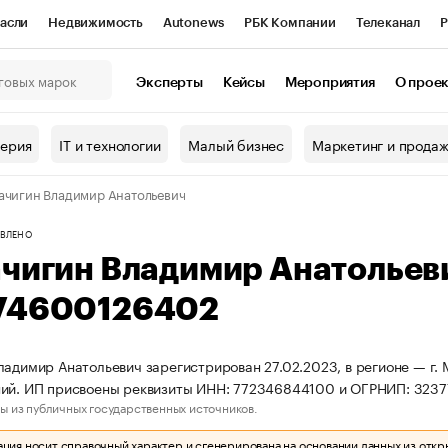
асли
Недвижимость
Autonews
РБК Компании
Телеканал
Р
К Курсы
РБК Life
Тренды
Визионеры
Национальные проекты
Эксперты
Кейсы
Мероприятия
О прое
онный клуб
Исследования
Кредитные рейтинги
Франшизы
Г
терия
IT и технологии
Малый бизнес
Маркетинг и прода
Проверка контрагентов
Политика
Экономика
Бизнес
ачигин Владимир Анатольевич
ы
ВЛЕНО
ачигин Владимир Анатольев
74600126402
ладимир Анатольевич зарегистрирован 27.02.2023, в регионе — г. 
ний. ИП присвоены реквизиты ИНН: 772346844100 и ОГРНИП: 323
ы из публичных государственных источников.
ия носит справочный характер и сгенерирована на основании данных из откр