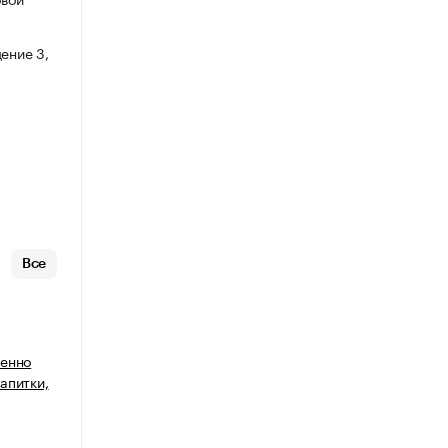
ение 3,
Все
венно
апитки,