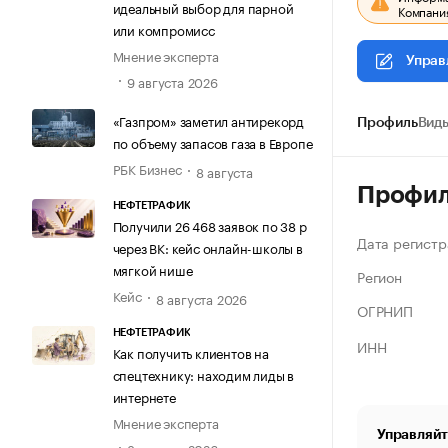
идеальный выбор для парной
Компания
или компромисс
Мнение эксперта
Управ
9 августа 2026
«Газпром» заметил антирекорд
Профиль
Виды
по объему запасов газа в Европе
РБК Бизнес
8 августа
Профи
НЕФТЕТРАФИК
Получили 26 468 заявок по 38 р
Дата регистр
через ВК: кейс онлайн-школы в
мягкой нише
Регион
Кейс
8 августа 2026
ОГРНИП
НЕФТЕТРАФИК
ИНН
Как получить клиентов на
спецтехнику: находим лиды в
интернете
Мнение эксперта
Управляйт
8 августа 2026