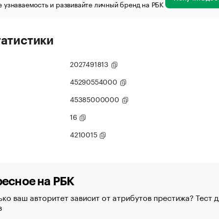
 узнаваемость и развивайте личный бренд на РБК
татистики
2027491813
45290554000
45385000000
16
4210015
есное на РБК
ко ваш авторитет зависит от атрибутов престижа? Тест д
в