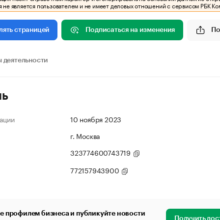
 не является пользователем и не имеет деловых отношений с сервисом РБК Ко
Подписаться на изменения
По
лять страницей
 деятельности
ль
ации
10 ноября 2023
г. Москва
323774600743719
772157943900
е профилем бизнеса и публикуйте новости
Получить дос