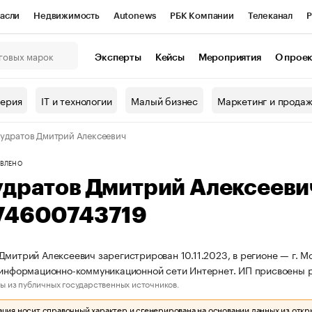
асли
Недвижимость
Autonews
РБК Компании
Телеканал
Р
К Курсы
РБК Life
Тренды
Визионеры
Национальные проекты
Эксперты
Кейсы
Мероприятия
О прое
онный клуб
Исследования
Кредитные рейтинги
Франшизы
Г
терия
IT и технологии
Малый бизнес
Маркетинг и прода
Проверка контрагентов
Политика
Экономика
Бизнес
удратов Дмитрий Алексеевич
ы
ВЛЕНО
удратов Дмитрий Алексеев
74600743719
Дмитрий Алексеевич зарегистрирован 10.11.2023, в регионе — г. Мо
 информационно-коммуникационной сети Интернет. ИП присвоены
ы из публичных государственных источников.
ия носит справочный характер и сгенерирована на основании данных из откр