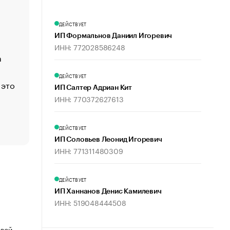
«Деньги будут не нужны»: что рассказал Маск в инт
Economist
ДЕЙСТВУЕТ
Функции менеджмента: пять ключевых основ эффект
ИП Формальнов Даниил Игоревич
управления
ИНН: 772028586248
а
ЕС разрешил конфискацию российской нефти — чем
Москва
ДЕЙСТВУЕТ
 это
Стресс обеспеченных людей: почему рост доходов 
ИП Салтер Адриан Кит
счастья
ИНН: 770372627613
Что обвинения против Павла Дурова значат для Tele
пользователей
ДЕЙСТВУЕТ
ИП Соловьев Леонид Игоревич
ИНН: 771311480309
ДЕЙСТВУЕТ
ИП Ханнанов Денис Камилевич
ИНН: 519048444508
овой