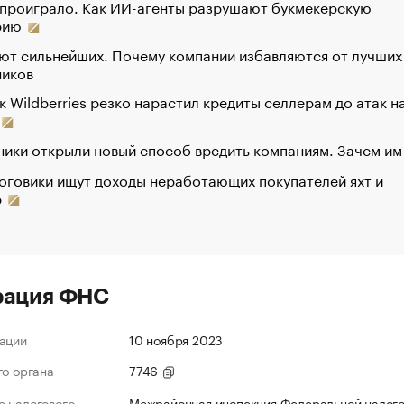
 проиграло. Как ИИ-агенты разрушают букмекерскую
рию
ют сильнейших. Почему компании избавляются от лучших
ников
к Wildberries резко нарастил кредиты селлерам до атак н
ики открыли новый способ вредить компаниям. Зачем им
оговики ищут доходы неработающих покупателей яхт и
р
рация ФНС
ации
10 ноября 2023
го органа
7746
 налогового
Межрайонная инспекция Федеральной налог