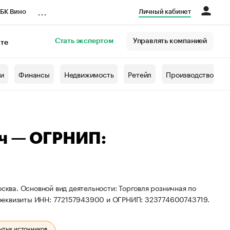
...
БК Вино
Личный кабинет
Стать экспертом
Управлять компанией
кте
азета
жи
Финансы
Недвижимость
Ретейл
Производство
ич — ОГРНИП:
сква. Основной вид деятельности: Торговля розничная по
 реквизиты ИНН: 772157943900 и ОГРНИП: 323774600743719.
ытых источников.