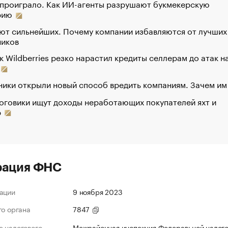
 проиграло. Как ИИ-агенты разрушают букмекерскую
рию
ют сильнейших. Почему компании избавляются от лучших
ников
к Wildberries резко нарастил кредиты селлерам до атак н
ики открыли новый способ вредить компаниям. Зачем им
оговики ищут доходы неработающих покупателей яхт и
р
рация ФНС
ации
9 ноября 2023
го органа
7847
 налогового
Межрайонная инспекция Федеральной налог