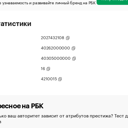
 узнаваемость и развивайте личный бренд на РБК
татистики
2027432108
40262000000
40305000000
16
4210015
есное на РБК
ко ваш авторитет зависит от атрибутов престижа? Тест д
в