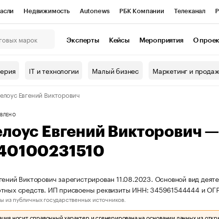
асли
Недвижимость
Autonews
РБК Компании
Телеканал
Р
К Курсы
РБК Life
Тренды
Визионеры
Национальные проекты
Эксперты
Кейсы
Мероприятия
О прое
онный клуб
Исследования
Кредитные рейтинги
Франшизы
Г
терия
IT и технологии
Малый бизнес
Маркетинг и прода
Проверка контрагентов
Политика
Экономика
Бизнес
елоус Евгений Викторович
ы
ВЛЕНО
елоус Евгений Викторович 
40100231510
гений Викторович зарегистрирован 11.08.2023. Основной вид деят
тных средств. ИП присвоены реквизиты ИНН: 345961544444 и ОГ
ы из публичных государственных источников.
ия носит справочный характер и сгенерирована на основании данных из откр