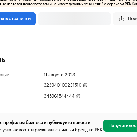
 не является пользователем и не имеет деловых отношений с сервисом РБК Ко
Под
лять страницей
ль
ации
11 августа 2023
323940100231510
345961544444
е профилем бизнеса и публикуйте новости
Получить дос
 узнаваемость и развивайте личный бренд на РБК