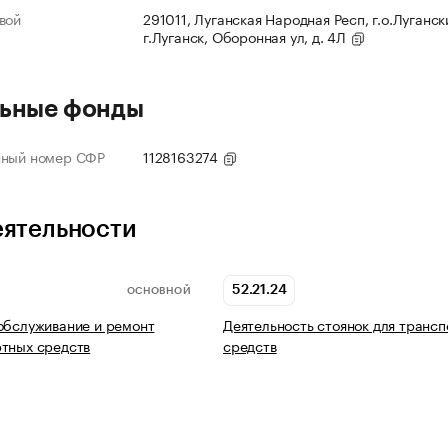
вой
291011, Луганская Народная Респ, г.о.Луганск
г.Луганск, Оборонная ул, д. 4Л
ьные фонды
нный номер СФР
1128163274
еятельности
52.21.24
ОСНОВНОЙ
обслуживание и ремонт
Деятельность стоянок для транс
тных средств
средств