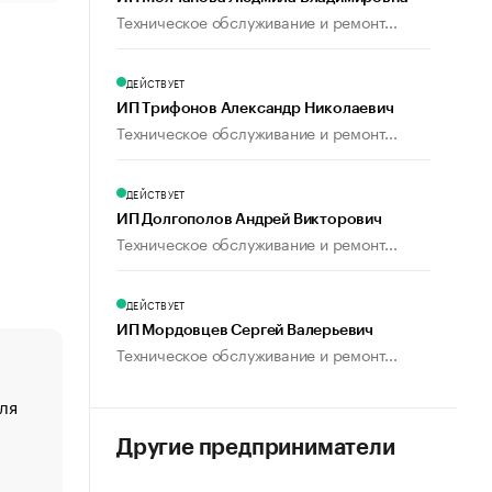
Техническое обслуживание и ремонт...
ДЕЙСТВУЕТ
ИП Трифонов Александр Николаевич
Техническое обслуживание и ремонт...
ДЕЙСТВУЕТ
ИП Долгополов Андрей Викторович
Техническое обслуживание и ремонт...
ДЕЙСТВУЕТ
ИП Мордовцев Сергей Валерьевич
Техническое обслуживание и ремонт...
ля
«От спорта тело стареет иначе». Как живет глава ко
создавшей GTA
Другие предприниматели
«Деньги будут не нужны»: что рассказал Маск в инт
Economist