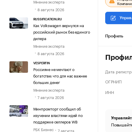
Мнение эксперта
Компания
8 августа 2026
Управ
RUSSIFICATION.RU
Как Volkswagen вернулся на
российский рынок без единого
Профиль
дилера
Мнение эксперта
8 августа 2026
Профи
VESPERFIN
Россияне не мечтают о
Дата регистр
богатстве: что для нас важнее
ОГРНИП
больших денег
Мнение эксперта
ИНН
7 августа 2026
Минпромторг сообщил об
изучении властями идей по
Управляйт
поддержке селлеров WB
Повышайте
РБК Бизнес
7 августа