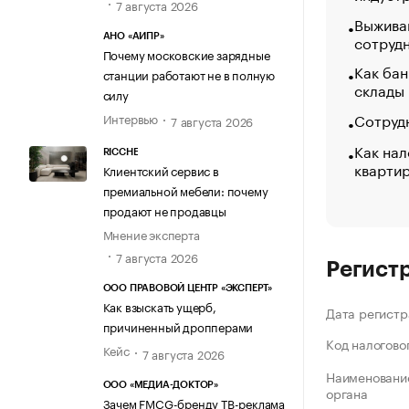
7 августа 2026
Выжива
сотруд
АНО «АИПР»
Почему московские зарядные
Как бан
станции работают не в полную
склады
силу
Сотрудн
Интервью
7 августа 2026
Как нал
RICCHE
кварти
Клиентский сервис в
премиальной мебели: почему
продают не продавцы
Мнение эксперта
7 августа 2026
Регист
ООО ПРАВОВОЙ ЦЕНТР «ЭКСПЕРТ»
Как взыскать ущерб,
Дата регистр
причиненный дропперами
Код налогово
Кейс
7 августа 2026
Наименование
ООО «МЕДИА-ДОКТОР»
органа
Зачем FMCG-бренду ТВ-реклама