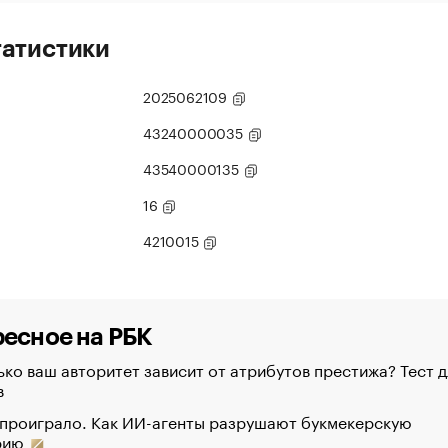
татистики
2025062109
43240000035
43540000135
16
4210015
есное на РБК
ко ваш авторитет зависит от атрибутов престижа? Тест д
в
 проиграло. Как ИИ-агенты разрушают букмекерскую
рию