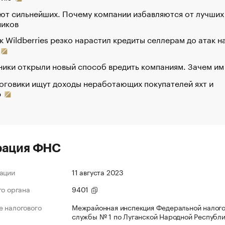
ют сильнейших. Почему компании избавляются от лучших
ников
к Wildberries резко нарастил кредиты селлерам до атак н
ики открыли новый способ вредить компаниям. Зачем им
оговики ищут доходы неработающих покупателей яхт и
р
рация ФНС
ации
11 августа 2023
го органа
9401
 налогового
Межрайонная инспекция Федеральной налог
службы № 1 по Луганской Народной Республ