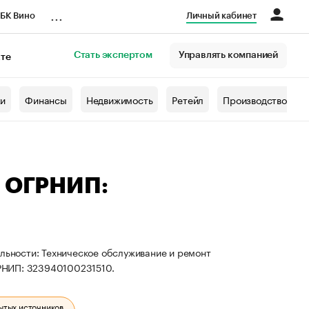
...
БК Вино
Личный кабинет
Стать экспертом
Управлять компанией
кте
азета
жи
Финансы
Недвижимость
Ретейл
Производство
— ОГРНИП:
ельности: Техническое обслуживание и ремонт
РНИП: 323940100231510.
ытых источников.