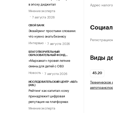
в эпоху диджитал
Адрес налого
Мнение эксперта
7 августа 2026
СВОЙ БАНК
Социал
Эквайринг простыми словами:
что нужно знать бизнесу
Регистрацио
Интервью
7 августа 2026
БЛАГОТВОРИТЕЛЬНЫЙ
ОБРАЗОВАТЕЛЬНЫЙ ФОНД
Виды д
«МАРХАМАТ»
«Мархамат» провел летние
смены для детей с ОВЗ
Новость
7 августа 2026
45.20
Техническое 
ИССЛЕДОВАТЕЛЬСКИЙ ЦЕНТР «АБП»
(ABL)
автотранспор
Рейтинг как капитал: кому
принадлежит цифровая
репутация на платформах
Мнение эксперта