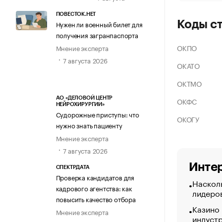
ПОВЕСТОК.НЕТ
Коды с
Нужен ли военный билет для
получения загранпаспорта
ОКПО
Мнение эксперта
7 августа 2026
ОКАТО
ОКТМО
АО «ДЕЛОВОЙ ЦЕНТР
ОКФС
НЕЙРОХИРУРГИИ»
Судорожные приступы: что
ОКОГУ
нужно знать пациенту
Мнение эксперта
7 августа 2026
Интер
СПЕКТРДАТА
Проверка кандидатов для
Насколь
кадрового агентства: как
лидеро
повысить качество отбора
Казино
Мнение эксперта
индуст