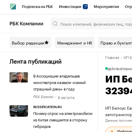
Подписка на РБК
Инвестиции
Мероприятия
Отр
Спорт
Школа управления РБК
РБК Образование
РБ
РБК Компании
Город
Стиль
Крипто
РБК Бизнес-среда
Дискусси
Выбор редакции
Менеджмент и HR
Право и бухгал
Спецпроекты СПб
Конференции СПб
Спецпроекты
Главная
ИП Б
Технологии и медиа
Финансы
Рынок наличной валют
Лента публикаций
ДЕЙСТВУЕТ
ОБНО
В Ассоциации владельцев
ИП Б
кинотеатров назвали «самый
страшный день» в году
3239
РБК Бизнес
8 августа
ИП Белоус Ев
RUSSIFICATION.RU
Почему спрос на электромобили
автотранспор
из Китая смещается в сторону
Данные получен
гибридов
Информац