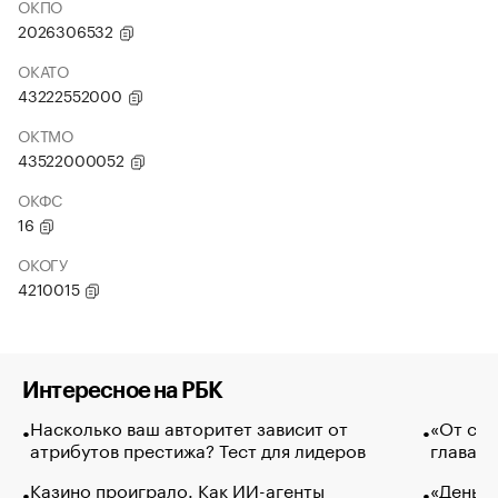
ОКПО
2026306532
ОКАТО
43222552000
ОКТМО
43522000052
ОКФС
16
ОКОГУ
4210015
Интересное на РБК
Насколько ваш авторитет зависит от
«От спо
атрибутов престижа? Тест для лидеров
глава к
Казино проиграло. Как ИИ-агенты
«Деньги