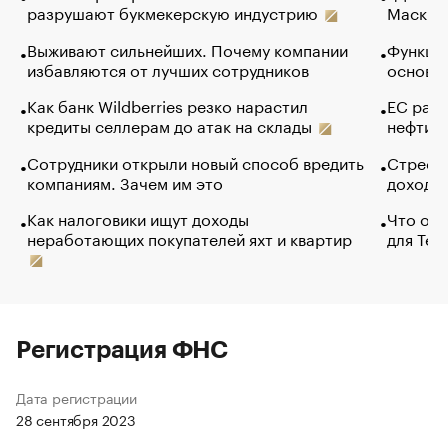
разрушают букмекерскую индустрию
Маск в 
Выживают сильнейших. Почему компании
Функции
избавляются от лучших сотрудников
основ э
Как банк Wildberries резко нарастил
ЕС раз
кредиты селлерам до атак на склады
нефти —
Сотрудники открыли новый способ вредить
Стресс 
компаниям. Зачем им это
доходов
Как налоговики ищут доходы
Что обв
неработающих покупателей яхт и квартир
для Tel
Регистрация ФНС
Дата регистрации
28 сентября 2023