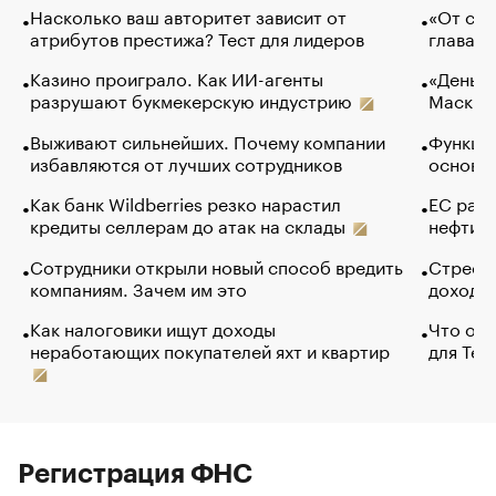
Насколько ваш авторитет зависит от
«От спо
атрибутов престижа? Тест для лидеров
глава к
Казино проиграло. Как ИИ-агенты
«Деньги
разрушают букмекерскую индустрию
Маск в 
Выживают сильнейших. Почему компании
Функции
избавляются от лучших сотрудников
основ э
Как банк Wildberries резко нарастил
ЕС раз
кредиты селлерам до атак на склады
нефти —
Сотрудники открыли новый способ вредить
Стресс 
компаниям. Зачем им это
доходов
Как налоговики ищут доходы
Что обв
неработающих покупателей яхт и квартир
для Tel
Регистрация ФНС