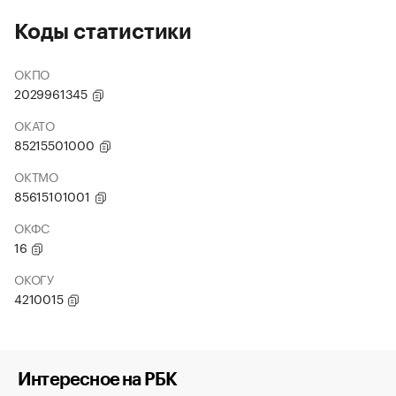
Коды статистики
ОКПО
2029961345
ОКАТО
85215501000
ОКТМО
85615101001
ОКФС
16
ОКОГУ
4210015
Интересное на РБК