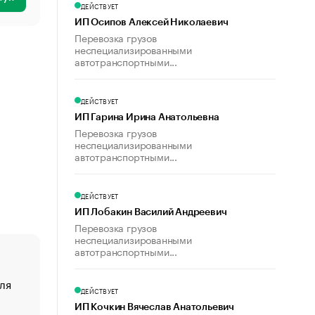
ДЕЙСТВУЕТ
ИП Осипов Алексей Николаевич
Перевозка грузов
неспециализированными
автотранспортными...
ДЕЙСТВУЕТ
ИП Гарина Ирина Анатольевна
Перевозка грузов
неспециализированными
автотранспортными...
ДЕЙСТВУЕТ
ИП Лобакин Василий Андреевич
Перевозка грузов
неспециализированными
автотранспортными...
ля
«От спорта тело стареет иначе». Как живет глава ко
ДЕЙСТВУЕТ
создавшей GTA
ИП Кочкин Вячеслав Анатольевич