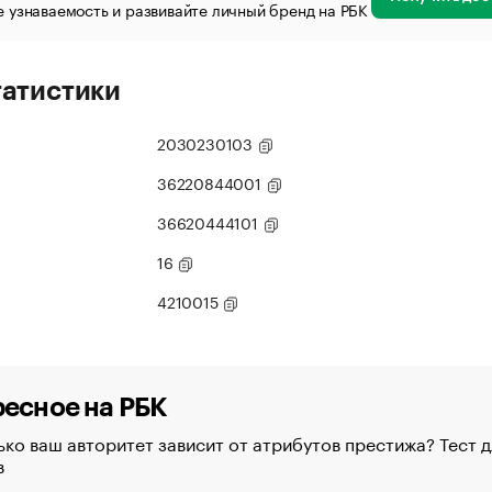
 узнаваемость и развивайте личный бренд на РБК
татистики
2030230103
36220844001
36620444101
16
4210015
есное на РБК
ко ваш авторитет зависит от атрибутов престижа? Тест д
в