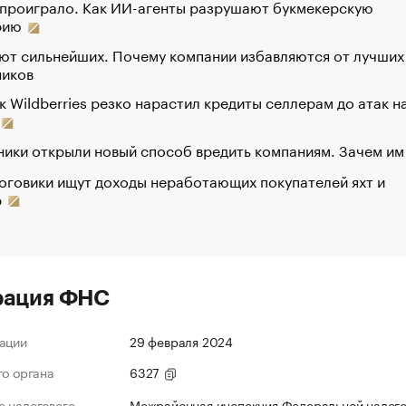
 проиграло. Как ИИ-агенты разрушают букмекерскую
рию
ют сильнейших. Почему компании избавляются от лучших
ников
к Wildberries резко нарастил кредиты селлерам до атак н
ики открыли новый способ вредить компаниям. Зачем им
оговики ищут доходы неработающих покупателей яхт и
р
рация ФНС
ации
29 февраля 2024
го органа
6327
 налогового
Межрайонная инспекция Федеральной налог