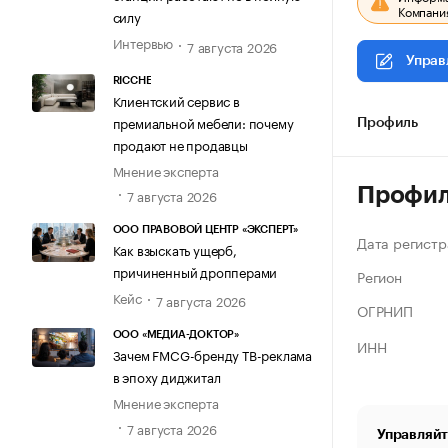
Компания
силу
Интервью
7 августа 2026
Управ
RICCHE
Клиентский сервис в
премиальной мебели: почему
Профиль
продают не продавцы
Мнение эксперта
Профи
7 августа 2026
ООО ПРАВОВОЙ ЦЕНТР «ЭКСПЕРТ»
Дата регистр
Как взыскать ущерб,
причиненный дропперами
Регион
Кейс
7 августа 2026
ОГРНИП
ООО «МЕДИА-ДОКТОР»
ИНН
Зачем FMCG-бренду ТВ-реклама
в эпоху диджитал
Мнение эксперта
7 августа 2026
Управляйт