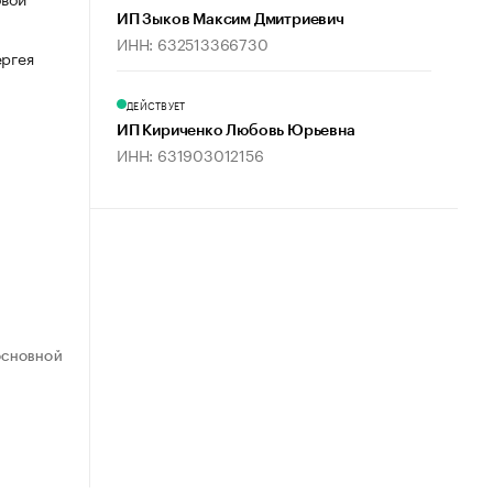
ИП Зыков Максим Дмитриевич
ИНН: 632513366730
ергея
ДЕЙСТВУЕТ
ИП Кириченко Любовь Юрьевна
ИНН: 631903012156
ОСНОВНОЙ