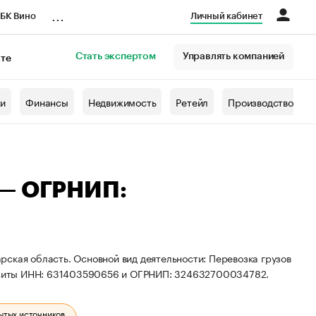
...
БК Вино
Личный кабинет
Стать экспертом
Управлять компанией
кте
азета
жи
Финансы
Недвижимость
Ретейл
Производство
 — ОГРНИП:
ская область. Основной вид деятельности: Перевозка грузов
изиты ИНН: 631403590656 и ОГРНИП: 324632700034782.
ытых источников.