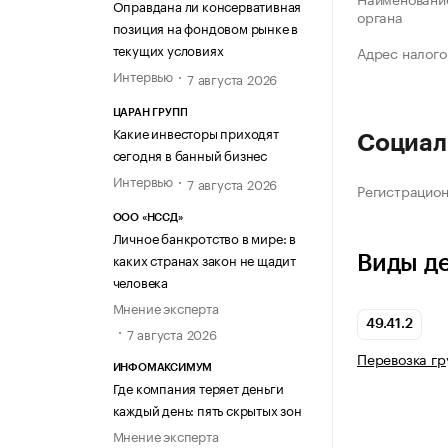
Оправдана ли консервативная
органа
позиция на фондовом рынке в
текущих условиях
Адрес налого
Интервью
7 августа 2026
ЦАРАН ГРУПП
Какие инвесторы приходят
Социал
сегодня в банный бизнес
Интервью
7 августа 2026
Регистрацио
ООО «НССД»
Личное банкротство в мире: в
каких странах закон не щадит
Виды д
человека
Мнение эксперта
49.41.2
7 августа 2026
Перевозка г
ИНФОМАКСИМУМ
Где компания теряет деньги
каждый день: пять скрытых зон
Мнение эксперта