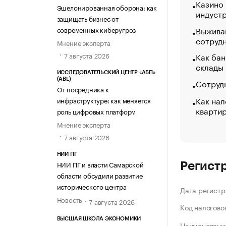
Казино
Эшелонированная оборона: как
индуст
защищать бизнес от
Выжива
современных киберугроз
сотруд
Мнение эксперта
Как бан
7 августа 2026
склады
ИССЛЕДОВАТЕЛЬСКИЙ ЦЕНТР «АБП»
(ABL)
Сотрудн
От посредника к
Как нал
инфраструктуре: как меняется
кварти
роль цифровых платформ
Мнение эксперта
7 августа 2026
НИИ ПГ
НИИ ПГ и власти Самарской
Регист
области обсудили развитие
исторического центра
Дата регистр
Новость
7 августа 2026
Код налогово
ВЫСШАЯ ШКОЛА ЭКОНОМИКИ
Наименование