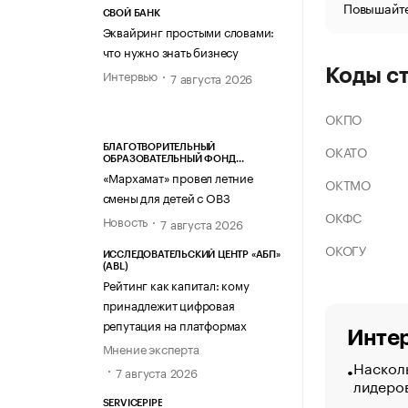
Повышайте
СВОЙ БАНК
Эквайринг простыми словами:
что нужно знать бизнесу
Коды с
Интервью
7 августа 2026
ОКПО
ОКАТО
БЛАГОТВОРИТЕЛЬНЫЙ
ОБРАЗОВАТЕЛЬНЫЙ ФОНД
«МАРХАМАТ»
«Мархамат» провел летние
ОКТМО
смены для детей с ОВЗ
ОКФС
Новость
7 августа 2026
ОКОГУ
ИССЛЕДОВАТЕЛЬСКИЙ ЦЕНТР «АБП»
(ABL)
Рейтинг как капитал: кому
принадлежит цифровая
репутация на платформах
Интер
Мнение эксперта
Насколь
7 августа 2026
лидеро
SERVICEPIPE