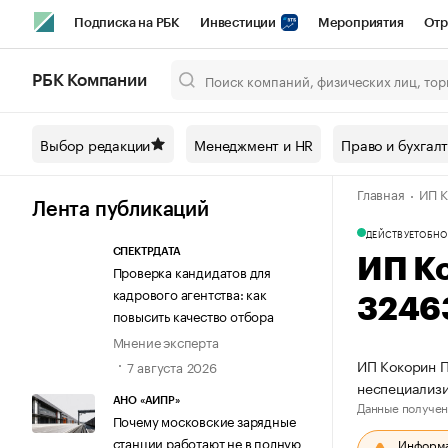
Подписка на РБК
Инвестиции
Мероприятия
Отр
Спорт
Школа управления РБК
РБК Образование
РБ
РБК Компании
Город
Стиль
Крипто
РБК Бизнес-среда
Дискусси
Выбор редакции
Менеджмент и HR
Право и бухгал
Спецпроекты СПб
Конференции СПб
Спецпроекты
Главная
ИП К
Технологии и медиа
Финансы
Рынок наличной валют
Лента публикаций
ДЕЙСТВУЕТ
ОБНО
СПЕКТРДАТА
ИП К
Проверка кандидатов для
кадрового агентства: как
3246
повысить качество отбора
Мнение эксперта
ИП Кокорин П
7 августа 2026
неспециализ
АНО «АИПР»
Данные получен
Почему московские зарядные
станции работают не в полную
Информац