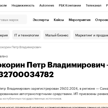
асли
Недвижимость
Autonews
РБК Компании
Телеканал
Р
К Курсы
РБК Life
Тренды
Визионеры
Национальные проекты
Эксперты
Кейсы
Мероприятия
О прое
онный клуб
Исследования
Кредитные рейтинги
Франшизы
Г
терия
IT и технологии
Малый бизнес
Маркетинг и прода
Проверка контрагентов
Политика
Экономика
Бизнес
окорин Петр Владимирович
ы
ВЛЕНО
окорин Петр Владимирович
32700034782
етр Владимирович зарегистрирован 29.02.2024, в регионе — Самар
ированными автотранспортными средствами. ИП присвоены рекв
ы из публичных государственных источников.
ия носит справочный характер и сгенерирована на основании данных из откр