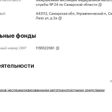
службы № 24 по Самарской области
вой
443112, Самарская обл, Управленческий п, С
Лазо ул, д 2а
ьные фонды
нный номер СФР
1155522061
еятельности
рузов неспециализированными автотранспортными средствами