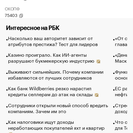
ОКОПФ
75403
Интересное на РБК
Насколько ваш авторитет зависит от
«От спо
атрибутов престижа? Тест для лидеров
глава к
Казино проиграло. Как ИИ-агенты
«Деньги
разрушают букмекерскую индустрию
Маск в 
Выживают сильнейших. Почему компании
Функции
избавляются от лучших сотрудников
основ э
Как банк Wildberries резко нарастил
ЕС раз
кредиты селлерам до атак на склады
нефти —
Сотрудники открыли новый способ вредить
Стресс 
компаниям. Зачем им это
доходов
Как налоговики ищут доходы
Что обв
неработающих покупателей яхт и квартир
для Tel