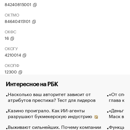
84240815001
ОКТМО
84640415101
ОКФС
16
ОКОГУ
4210014
ОКОПФ
12300
Интересное на РБК
Насколько ваш авторитет зависит от
«От спор
атрибутов престижа? Тест для лидеров
глава ко
Казино проиграло. Как ИИ-агенты
«Деньги б
разрушают букмекерскую индустрию
Маск в и
Выживают сильнейших. Почему компании
Функции 