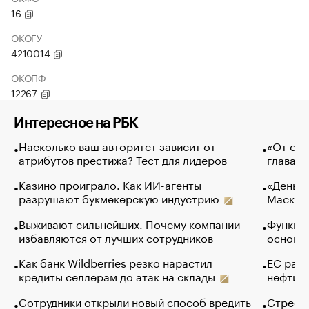
16
ОКОГУ
4210014
ОКОПФ
12267
Интересное на РБК
Насколько ваш авторитет зависит от
«От спо
атрибутов престижа? Тест для лидеров
глава к
Казино проиграло. Как ИИ-агенты
«Деньги
разрушают букмекерскую индустрию
Маск в 
Выживают сильнейших. Почему компании
Функции
избавляются от лучших сотрудников
основ э
Как банк Wildberries резко нарастил
ЕС раз
кредиты селлерам до атак на склады
нефти —
Сотрудники открыли новый способ вредить
Стресс 