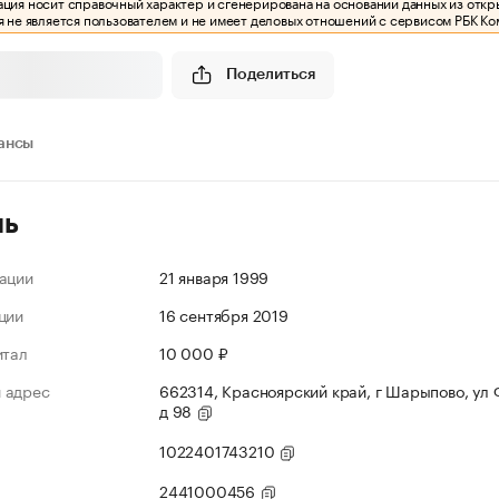
ия носит справочный характер и сгенерирована на основании данных из откр
 не является пользователем и не имеет деловых отношений с сервисом РБК Ко
Поделиться
ансы
ль
ации
21 января 1999
ции
16 сентября 2019
итал
10 000 ₽
 адрес
662314, Красноярский край, г Шарыпово, ул
д 98
1022401743210
2441000456