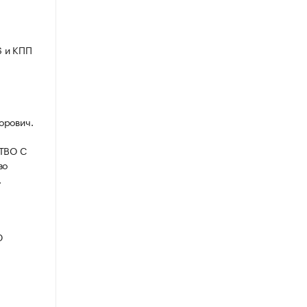
6 и КПП
орович.
СТВО С
во
.
Ю