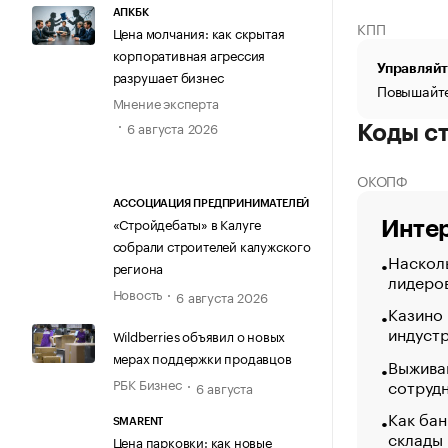
АПКБК
КПП
Цена молчания: как скрытая
корпоративная агрессия
Управляйт
разрушает бизнес
Повышайте
Мнение эксперта
6 августа 2026
Коды с
ОКОПФ
АССОЦИАЦИЯ ПРЕДПРИНИМАТЕЛЕЙ
«Стройдебаты» в Калуге
Интер
собрали строителей калужского
Насколь
региона
лидеро
Новость
6 августа 2026
Казино
индуст
Wildberries объявил о новых
мерах поддержки продавцов
Выжива
сотруд
РБК Бизнес
6 августа
Как бан
SMARENT
склады
Цена парковки: как новые