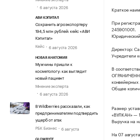
6 августа 2026
Краткое наим
АВИ КЭПИТАЛ
При регистр
Сохранить агроэкспортеру
245901001.
194,5 млн рублей: кейс «АВИ
Юридический 
Кэпитал»
Кейс
6 августа 2026
Директор: Са
Учредители к
НОВАЯ АНАТОМИЯ
Мужчины пришли к
В соответств
косметологу: как выглядит
ОГРАНИЧЕННО
новый пациент
конвейерных 
Мнение эксперта
Общее количе
6 августа 2026
В Wildberries рассказали, как
Размер уста
предпринимателям подтвердить
«ВУЛКАН» — 
ущерб от атак
Выручка на н
РБК Бизнес
6 августа
На 07 август
GLOWBYTE