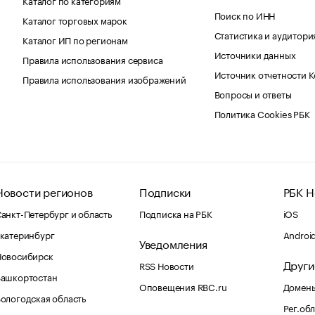
Поиск по ИНН
Каталог торговых марок
Статистика и аудитори
Каталог ИП по регионам
Источники данных
Правила использования сервиса
Источник отчетности 
Правила использования изображений
Вопросы и ответы
Политика Cookies РБК
Новости регионов
Подписки
РБК Н
анкт-Петербург и область
Подписка на РБК
iOS
катеринбург
Androi
Уведомления
Новосибирск
Други
RSS Новости
Башкортостан
Оповещения RBC.ru
Домены
ологодская область
Рег.об