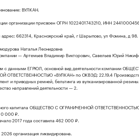
енование: ВУЛКАН.
ации организации присвоен ОГРН 1022401743210, ИНН 244100045
адрес: 662314, Красноярский край, г Шарыпово, ул Фомина, д 98.
модурова Наталья Леонидовна
омпании — Артемьев Владимир Викторович, Савельев Юрий Никиф
ии с данными ЕГРЮЛ, основной вид деятельности компании ОБЩЕ
Й ОТВЕТСТВЕННОСТЬЮ «ВУЛКАН» по ОКВЭД: 22.19.4 Производст
лент и приводных ремней, бельтинга из вулканизированной резины
ство направлений деятельности — 2.
вного капитала ОБЩЕСТВО С ОГРАНИЧЕННОЙ ОТВЕТСТВЕННОСТЬ
10 000 ₽.
ачало 2017 года составила 462 000 ₽.
а 2026 организация ликвидирована.