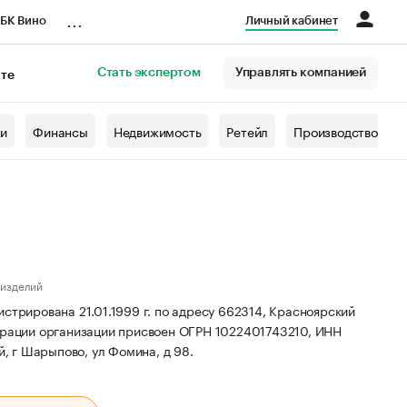
...
БК Вино
Личный кабинет
Стать экспертом
Управлять компанией
кте
азета
жи
Финансы
Недвижимость
Ретейл
Производство
 изделий
рована 21.01.1999 г. по адресу 662314, Красноярский
рации организации присвоен ОГРН 1022401743210, ИНН
, г Шарыпово, ул Фомина, д 98.