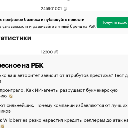
245901001
е профилем бизнеса и публикуйте новости
Получить дос
 узнаваемость и развивайте личный бренд на РБК
татистики
12300
есное на РБК
ко ваш авторитет зависит от атрибутов престижа? Тест д
в
 проиграло. Как ИИ-агенты разрушают букмекерскую
рию
ют сильнейших. Почему компании избавляются от лучших
ников
к Wildberries резко нарастил кредиты селлерам до атак н