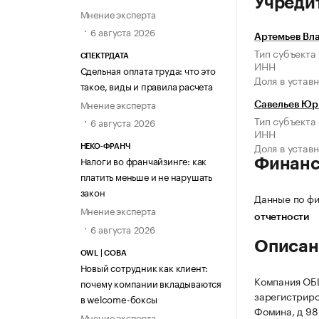
Учреди
Мнение эксперта
6 августа 2026
Артемьев Вл
Тип субъекта
СПЕКТРДАТА
ИНН
Сдельная оплата труда: что это
Доля в устав
такое, виды и правила расчета
Мнение эксперта
Савельев Юр
Тип субъекта
6 августа 2026
ИНН
Доля в устав
НЕКО-ФРАНЧ
Налоги во франчайзинге: как
Финан
платить меньше и не нарушать
закон
Данные по фи
Мнение эксперта
отчетности
6 августа 2026
Описан
OWL | СОВА
Новый сотрудник как клиент:
Компания О
почему компании вкладываются
зарегистриро
в welcome-боксы
Фомина, д 98
Мнение эксперта