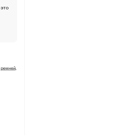
 это
Стресс обеспеченных людей: почему рост доходов 
счастья
Что обвинения против Павла Дурова значат для Tele
пользователей
 ремней,