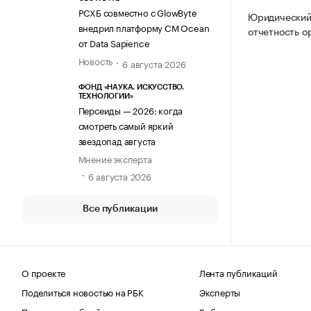
РСХБ совместно с GlowByte
Юридический 
внедрил платформу CM Ocean
отчетность о
от Data Sapience
Новость
6 августа 2026
ФОНД «НАУКА. ИСКУССТВО.
ТЕХНОЛОГИИ»
Персеиды — 2026: когда
смотреть самый яркий
звездопад августа
Мнение эксперта
6 августа 2026
Все публикации
О проекте
Лента публикаций
Поделиться новостью на РБК
Эксперты
Получить пробный доступ
Выбор редакции