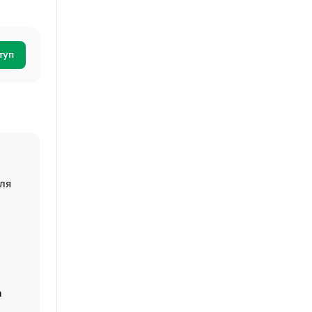
туп
ля
«От спорта тело стареет иначе». Как живет глава ко
создавшей GTA
«Деньги будут не нужны»: что рассказал Маск в инт
Economist
Функции менеджмента: пять ключевых основ эффект
управления
а
ЕС разрешил конфискацию российской нефти — чем
Москва