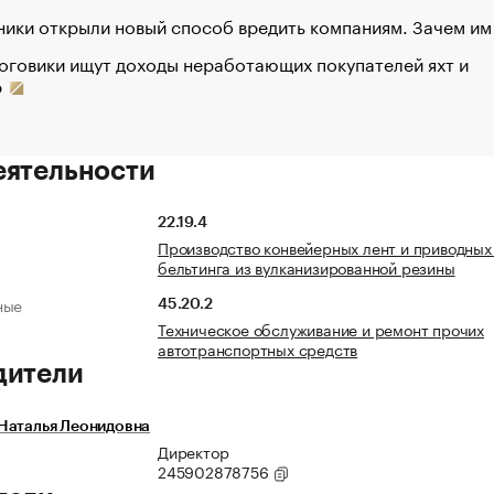
ики открыли новый способ вредить компаниям. Зачем им
оговики ищут доходы неработающих покупателей яхт и
р
еятельности
22.19.4
Производство конвейерных лент и приводных
бельтинга из вулканизированной резины
ные
45.20.2
Техническое обслуживание и ремонт прочих
автотранспортных средств
дители
Наталья Леонидовна
Директор
245902878756