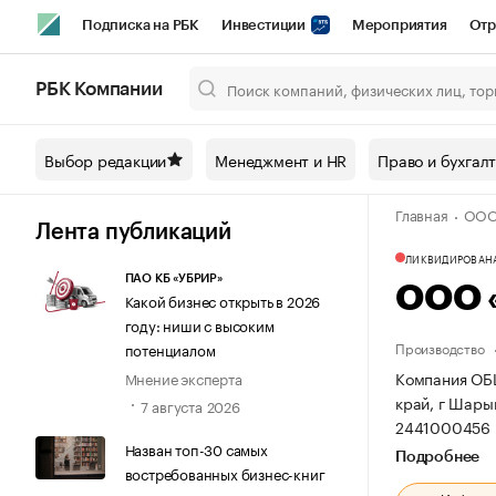
Подписка на РБК
Инвестиции
Мероприятия
Отр
Спорт
Школа управления РБК
РБК Образование
РБ
РБК Компании
Город
Стиль
Крипто
РБК Бизнес-среда
Дискусси
Выбор редакции
Менеджмент и HR
Право и бухгал
Спецпроекты СПб
Конференции СПб
Спецпроекты
Главная
ООО
Технологии и медиа
Финансы
Рынок наличной валют
Лента публикаций
ЛИКВИДИРОВАН
ПАО КБ «УБРИР»
ООО 
Какой бизнес открыть в 2026
году: ниши с высоким
Производство
потенциалом
Компания ОБ
Мнение эксперта
край, г Шары
7 августа 2026
2441000456 
Назван топ-30 самых
Подробнее
востребованных бизнес-книг