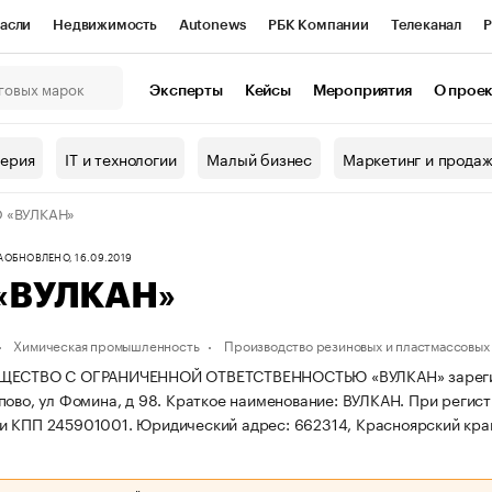
асли
Недвижимость
Autonews
РБК Компании
Телеканал
Р
К Курсы
РБК Life
Тренды
Визионеры
Национальные проекты
Эксперты
Кейсы
Мероприятия
О прое
онный клуб
Исследования
Кредитные рейтинги
Франшизы
Г
терия
IT и технологии
Малый бизнес
Маркетинг и прода
Проверка контрагентов
Политика
Экономика
Бизнес
 «ВУЛКАН»
ы
А
ОБНОВЛЕНО, 16.09.2019
«ВУЛКАН»
Химическая промышленность
Производство резиновых и пластмассовых
ЩЕСТВО С ОГРАНИЧЕННОЙ ОТВЕТСТВЕННОСТЬЮ «ВУЛКАН» зарегистри
пово, ул Фомина, д 98.
Краткое наименование: ВУЛКАН.
При регист
и КПП 245901001.
Юридический адрес: 662314, Красноярский край