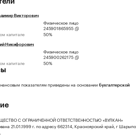
тели
адимир Викторович
Физическое лицо
245901865955
ном капитале
50%
ий Никифорович
Физическое лицо
245900262175
ном капитале
50%
сы
нансовым показателям приведены на основании
бухгалтерской
ие
БЩЕСТВО С ОГРАНИЧЕННОЙ ОТВЕТСТВЕННОСТЬЮ «ВУЛКАН»
вана 21.01.1999 г. по адресу 662314, Красноярский край, г Шарыпо
.