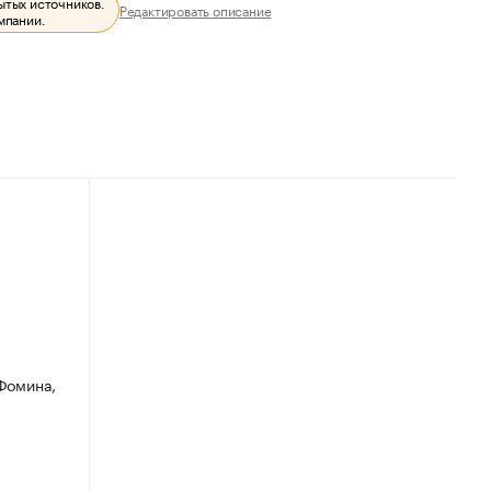
ытых источников.
Редактировать описание
мпании.
 Фомина,