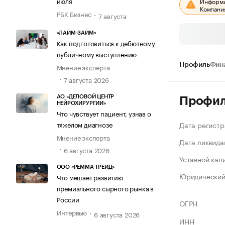
июля
Информац
Компания
РБК Бизнес
7 августа
«ЛАЙМ-ЗАЙМ»
Как подготовиться к дебютному
публичному выступлению
Профиль
Фин
Мнение эксперта
7 августа 2026
АО «ДЕЛОВОЙ ЦЕНТР
Профи
НЕЙРОХИРУРГИИ»
Что чувствует пациент, узнав о
Дата регистр
тяжелом диагнозе
Мнение эксперта
Дата ликвида
6 августа 2026
Уставной кап
ООО «РЕММА ТРЕЙД»
Юридический
Что мешает развитию
премиального сырного рынка в
России
ОГРН
Интервью
6 августа 2026
ИНН