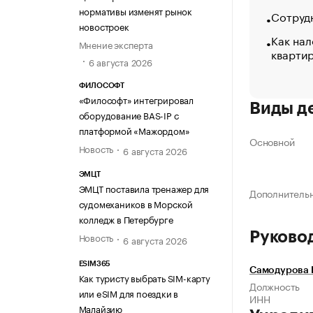
нормативы изменят рынок
Сотрудн
новостроек
Как нал
Мнение эксперта
кварти
6 августа 2026
ФИЛОСОФТ
«Философт» интегрировал
Виды д
оборудование BAS-IP с
платформой «Мажордом»
Основной
Новость
6 августа 2026
ЭМЦТ
ЭМЦТ поставила тренажер для
Дополнитель
судомехаников в Морской
колледж в Петербурге
Руково
Новость
6 августа 2026
ESIM365
Самодурова 
Как туристу выбрать SIM-карту
Должность
или eSIM для поездки в
ИНН
Малайзию