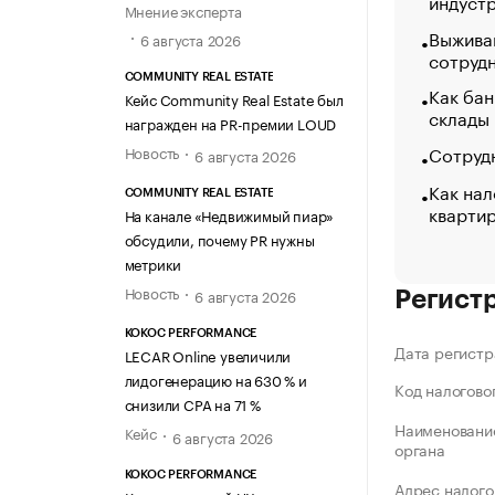
индуст
Мнение эксперта
Выжива
6 августа 2026
сотруд
COMMUNITY REAL ESTATE
Как бан
Кейс Community Real Estate был
склады
награжден на PR-премии LOUD
Сотрудн
Новость
6 августа 2026
Как нал
COMMUNITY REAL ESTATE
кварти
На канале «Недвижимый пиар»
обсудили, почему PR нужны
метрики
Новость
6 августа 2026
Регист
KOKOC PERFORMANCE
Дата регистр
LECAR Online увеличили
лидогенерацию на 630 % и
Код налогово
снизили CPA на 71 %
Наименование
Кейс
6 августа 2026
органа
KOKOC PERFORMANCE
Адрес налого