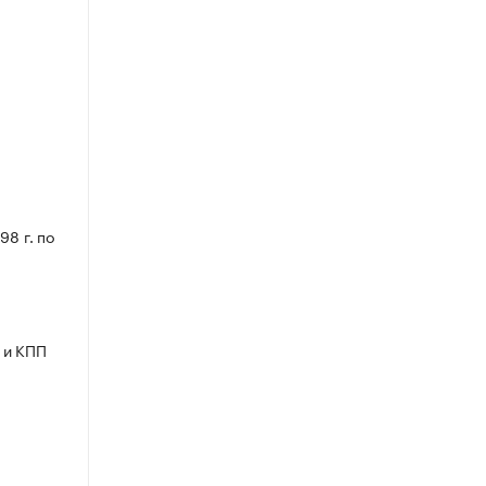
8 г. по
 и КПП