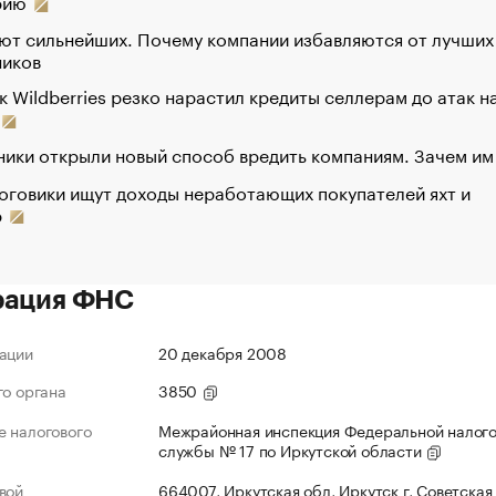
рию
ют сильнейших. Почему компании избавляются от лучших
ников
к Wildberries резко нарастил кредиты селлерам до атак н
ики открыли новый способ вредить компаниям. Зачем им
оговики ищут доходы неработающих покупателей яхт и
р
рация ФНС
ации
20 декабря 2008
го органа
3850
 налогового
Межрайонная инспекция Федеральной налог
службы № 17 по Иркутской области
вой
664007, Иркутская обл, Иркутск г, Советская 