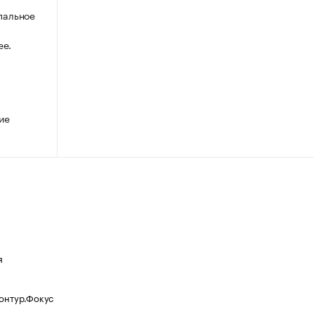
пальное
ее.
ие
я
Контур.Фокус