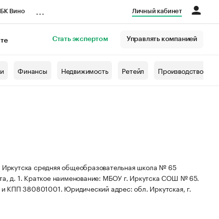
...
БК Вино
Личный кабинет
Стать экспертом
Управлять компанией
кте
азета
жи
Финансы
Недвижимость
Ретейл
Производство
 Иркутска средняя общеобразовательная школа № 65
а, д. 1.
Краткое наименование: МБОУ г. Иркутска СОШ № 65.
1 и КПП 380801001.
Юридический адрес: обл. Иркутская, г.