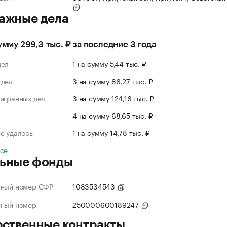
ажные дела
сумму 299,3 тыс. ₽ за последние 3 года
дел
1 на сумму 5,44 тыс. ₽
 дел
3 на сумму 86,27 тыс. ₽
игранных дел
3 на сумму 124,16 тыс. ₽
л
4 на сумму 68,65 тыс. ₽
е удалось
1 на сумму 14,78 тыс. ₽
все
ьные фонды
нный номер СФР
1083534543
нный номер
250000600189247
рственные контракты