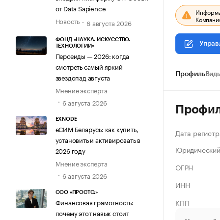
от Data Sapience
Информац
Компания
Новость
6 августа 2026
ФОНД «НАУКА. ИСКУССТВО.
Управ
ТЕХНОЛОГИИ»
Персеиды — 2026: когда
смотреть самый яркий
Профиль
Виды
звездопад августа
Мнение эксперта
6 августа 2026
Профи
EXNODE
еСИМ Беларусь: как купить,
Дата регистр
установить и активировать в
Юридический
2026 году
Мнение эксперта
ОГРН
6 августа 2026
ИНН
ООО «ПРОСТО.»
КПП
Финансовая грамотность:
почему этот навык стоит