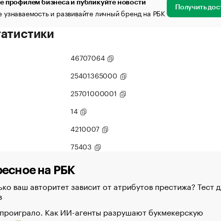
е профилем бизнеса и публикуйте новости
Получить дос
 узнаваемость и развивайте личный бренд на РБК
татистики
46707064
25401365000
25701000001
14
4210007
75403
есное на РБК
ко ваш авторитет зависит от атрибутов престижа? Тест д
в
 проиграло. Как ИИ-агенты разрушают букмекерскую