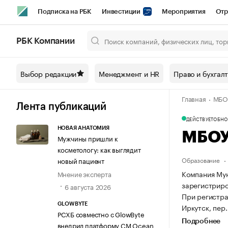
Подписка на РБК
Инвестиции
Мероприятия
Отр
Спорт
Школа управления РБК
РБК Образование
РБ
РБК Компании
Город
Стиль
Крипто
РБК Бизнес-среда
Дискусси
Выбор редакции
Менеджмент и HR
Право и бухгал
Спецпроекты СПб
Конференции СПб
Спецпроекты
Главная
МБОУ
Технологии и медиа
Финансы
Рынок наличной валют
Лента публикаций
ДЕЙСТВУЕТ
ОБНОВ
НОВАЯ АНАТОМИЯ
МБОУ
Мужчины пришли к
косметологу: как выглядит
Образование
новый пациент
Компания Му
Мнение эксперта
зарегистриров
6 августа 2026
При регистр
GLOWBYTE
Иркутск, пер. 
РСХБ совместно с GlowByte
Подробнее
внедрил платформу CM Ocean