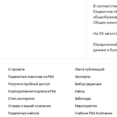
В соответств
бюджетное о
общеобразова
Общее количе
На 06 август
Юридический 
данные и бух
О проекте
Лента публикаций
Поделиться новостью на РБК
Эксперты
Получить пробный доступ
Выбор редакции
Корпоративная подписка РБК
Кейсы
Стать экспертом
Вебинары
Отзывы о вашей компании
Мероприятия
Поделиться кейсом
Учебник РБК Компании