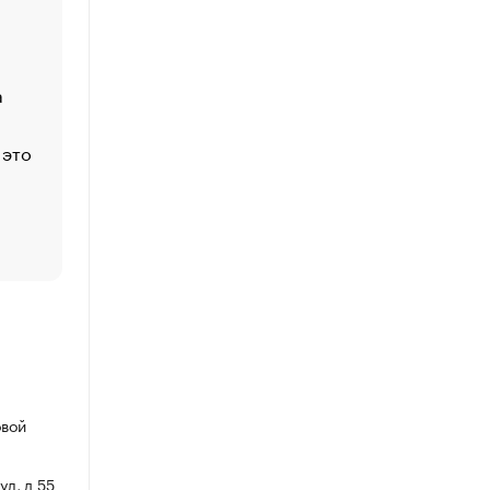
Economist
Функции менеджмента: пять ключевых основ эффект
управления
а
ЕС разрешил конфискацию российской нефти — чем
Москва
 это
Стресс обеспеченных людей: почему рост доходов 
счастья
Что обвинения против Павла Дурова значат для Tele
пользователей
овой
ул, д 55