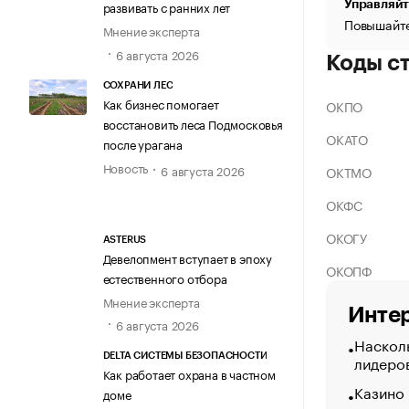
Управляйт
развивать с ранних лет
Повышайте
Мнение эксперта
6 августа 2026
Коды с
СОХРАНИ ЛЕС
Как бизнес помогает
ОКПО
восстановить леса Подмосковья
ОКАТО
после урагана
Новость
6 августа 2026
ОКТМО
ОКФС
ОКОГУ
ASTERUS
Девелопмент вступает в эпоху
ОКОПФ
естественного отбора
Мнение эксперта
Интер
6 августа 2026
Насколь
лидеро
DELTA СИСТЕМЫ БЕЗОПАСНОСТИ
Как работает охрана в частном
Казино
доме