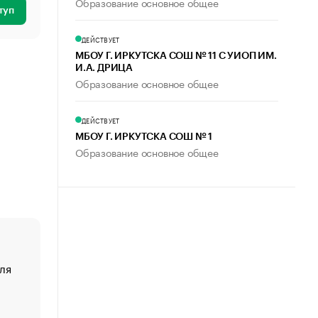
Образование основное общее
туп
ДЕЙСТВУЕТ
МБОУ Г. ИРКУТСКА СОШ № 11 С УИОП ИМ.
И.А. ДРИЦА
Образование основное общее
ДЕЙСТВУЕТ
МБОУ Г. ИРКУТСКА СОШ № 1
Образование основное общее
ля
«От спорта тело стареет иначе». Как живет глава ко
создавшей GTA
«Деньги будут не нужны»: что рассказал Маск в инт