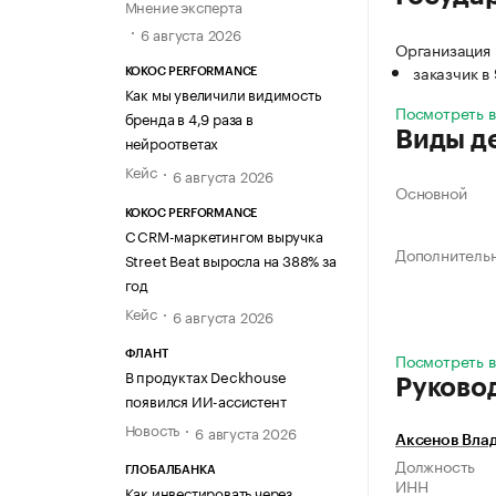
Мнение эксперта
6 августа 2026
Организация 
заказчик в
KOKOC PERFORMANCE
Как мы увеличили видимость
Посмотреть 
бренда в 4,9 раза в
Виды д
нейроответах
Кейс
6 августа 2026
Основной
KOKOC PERFORMANCE
С CRM-маркетингом выручка
Дополнитель
Street Beat выросла на 388% за
год
Кейс
6 августа 2026
ФЛАНТ
Посмотреть в
В продуктах Deckhouse
Руково
появился ИИ-ассистент
Новость
6 августа 2026
Аксенов Вла
Должность
ГЛОБАЛБАНКА
ИНН
Как инвестировать через