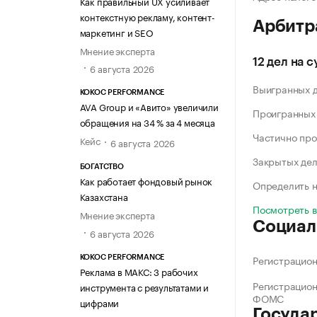
Как правильный UX усиливает
контекстную рекламу, контент-
Арбитр
маркетинг и SEO
Мнение эксперта
12 дел на 
6 августа 2026
Выигранных 
KOKOC PERFORMANCE
AVA Group и «Авито» увеличили
Проигранных
обращения на 34 % за 4 месяца
Частично про
Кейс
6 августа 2026
Закрытых де
БОГАТСТВО
Как работает фондовый рынок
Определить н
Казахстана
Посмотреть 
Мнение эксперта
Социал
6 августа 2026
Регистрацио
KOKOC PERFORMANCE
Реклама в МАКС: 3 рабочих
Регистрацио
инструмента с результатами и
ФОМС
цифрами
Госуда