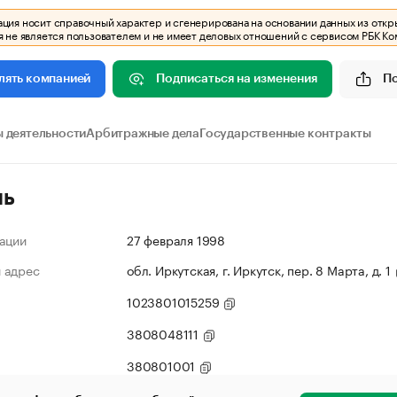
ия носит справочный характер и сгенерирована на основании данных из откр
 не является пользователем и не имеет деловых отношений с сервисом РБК Ко
Подписаться на изменения
П
лять компанией
 деятельности
Арбитражные дела
Государственные контракты
ль
ации
27 февраля 1998
 адрес
обл. Иркутская, г. Иркутск, пер. 8 Марта, д. 1
1023801015259
3808048111
380801001