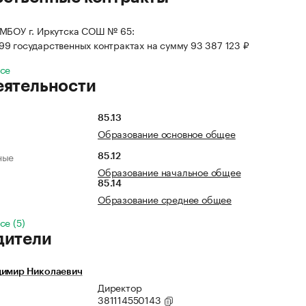
МБОУ г. Иркутска СОШ № 65:
 99 государственных контрактах на сумму 93 387 123 ₽
все
еятельности
85.13
Образование основное общее
ные
85.12
Образование начальное общее
85.14
Образование среднее общее
се (5)
дители
димир Николаевич
Директор
381114550143