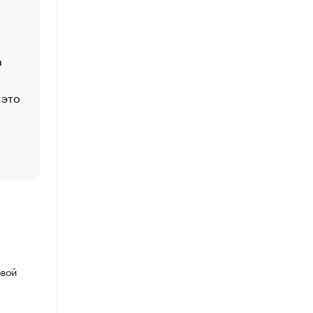
Economist
Функции менеджмента: пять ключевых основ эффект
управления
а
ЕС разрешил конфискацию российской нефти — чем
Москва
 это
Стресс обеспеченных людей: почему рост доходов 
счастья
Что обвинения против Павла Дурова значат для Tele
пользователей
овой