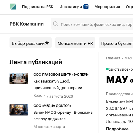
Подписка на РБК
Инвестиции
Мероприятия
Отр
Спорт
Школа управления РБК
РБК Образование
РБ
РБК Компании
Город
Стиль
Крипто
РБК Бизнес-среда
Дискусси
Выбор редакции
Менеджмент и HR
Право и бухгал
Спецпроекты СПб
Конференции СПб
Спецпроекты
Главная
МАУ
Технологии и медиа
Финансы
Рынок наличной валют
Лента публикаций
ДЕЙСТВУЕТ
ОБНОВ
ООО ПРАВОВОЙ ЦЕНТР «ЭКСПЕРТ»
МАУ 
Как взыскать ущерб,
причиненный дропперами
Производство и
Кейс
7 августа 2026
Компания М
ООО «МЕДИА-ДОКТОР»
23.06.1997 г.
Зачем FMCG-бренду ТВ-реклама
организации
в эпоху диджитал
Ленина, д. 40
Мнение эксперта
Подробнее