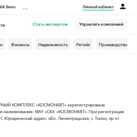
...
БК Вино
Личный кабинет
Стать экспертом
Управлять компанией
кте
азета
жи
Финансы
Недвижимость
Ретейл
Производство
НЫЙ КОМПЛЕКС «КОСМОНАВТ» зарегистрирована
ое наименование: МАУ «СКК «КОСМОНАВТ».
При регистрации
1.
Юридический адрес: обл. Ленинградская, г. Тосно, пр-кт