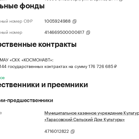
ьные фонды
нный номер СФР
1005924988
нный номер
414669500000617
рственные контракты
 МАУ «СКК «КОСМОНАВТ»:
 144 государственных контрактах на сумму 176 726 685 ₽
все
ственники и преемники
ии-предшественники
е
Муниципальное казенное учреждение Культу
«Тарасовский Сельский Дом Культуры»
4716012822