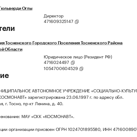
Гюльверди Оглы
Директор
471609325147
тели
я Тосненского Городского Поселения Тосненского Района
ой Области
Юридическое лицо (Резидент РФ)
4716024497
1054700604529
ие
УНИЦИПАЛЬНОЕ АВТОНОМНОЕ УЧРЕЖДЕНИЕ «СОЦИАЛЬНО-КУЛЬТ
СМОНАВТ» зарегистрирована 23.06.1997 г. по адресу обл.
, г. Тосно, пр-кт Ленина, д. 40.
менование: МАУ «СКК «КОСМОНАВТ».
ации организации присвоен ОГРН 1024701895580, ИНН 471600890