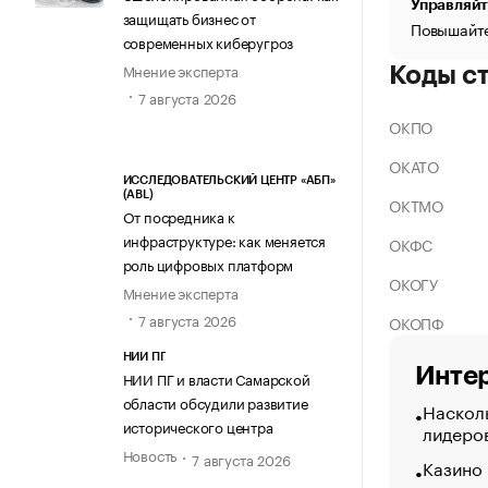
Управляйт
защищать бизнес от
Повышайте
современных киберугроз
Мнение эксперта
Коды с
7 августа 2026
ОКПО
ОКАТО
ИССЛЕДОВАТЕЛЬСКИЙ ЦЕНТР «АБП»
(ABL)
ОКТМО
От посредника к
инфраструктуре: как меняется
ОКФС
роль цифровых платформ
ОКОГУ
Мнение эксперта
7 августа 2026
ОКОПФ
НИИ ПГ
Интер
НИИ ПГ и власти Самарской
области обсудили развитие
Насколь
исторического центра
лидеро
Новость
7 августа 2026
Казино