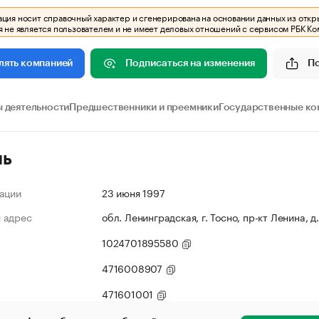
ия носит справочный характер и сгенерирована на основании данных из откр
 не является пользователем и не имеет деловых отношений с сервисом РБК Ко
Подписаться на изменения
П
лять компанией
 деятельности
Предшественники и преемники
Государственные ко
ль
ации
23 июня 1997
 адрес
обл. Ленинградская, г. Тосно, пр-кт Ленина, д
1024701895580
4716008907
471601001