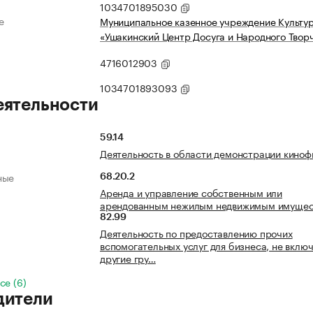
1034701895030
е
Муниципальное казенное учреждение Культу
«Ушакинский Центр Досуга и Народного Твор
4716012903
1034701893093
еятельности
59.14
Деятельность в области демонстрации киноф
ные
68.20.2
Аренда и управление собственным или
арендованным нежилым недвижимым имуще
82.99
Деятельность по предоставлению прочих
вспомогательных услуг для бизнеса, не включ
другие гру…
се (6)
дители