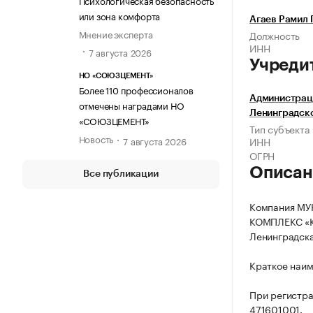
Психологическая безопасность
или зона комфорта
Агаев Рамил 
Мнение эксперта
Должность
ИНН
7 августа 2026
Учреди
НО «СОЮЗЦЕМЕНТ»
Более 110 профессионалов
Администраци
отмечены наградами НО
Ленинградск
«СОЮЗЦЕМЕНТ»
Тип субъекта
Новость
7 августа 2026
ИНН
ОГРН
Описан
Все публикации
Компания М
КОМПЛЕКС «КО
Ленинградская
Краткое наи
При регистр
471601001.