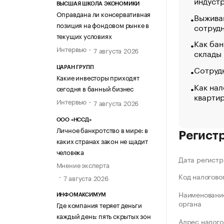
индуст
ВЫСШАЯ ШКОЛА ЭКОНОМИКИ
Оправдана ли консервативная
Выжива
позиция на фондовом рынке в
сотруд
текущих условиях
Как бан
Интервью
7 августа 2026
склады
Сотрудн
ЦАРАН ГРУПП
Какие инвесторы приходят
Как нал
сегодня в банный бизнес
кварти
Интервью
7 августа 2026
ООО «НССД»
Личное банкротство в мире: в
Регист
каких странах закон не щадит
человека
Дата регистр
Мнение эксперта
Код налогово
7 августа 2026
Наименование
ИНФОМАКСИМУМ
органа
Где компания теряет деньги
каждый день: пять скрытых зон
Адрес налого