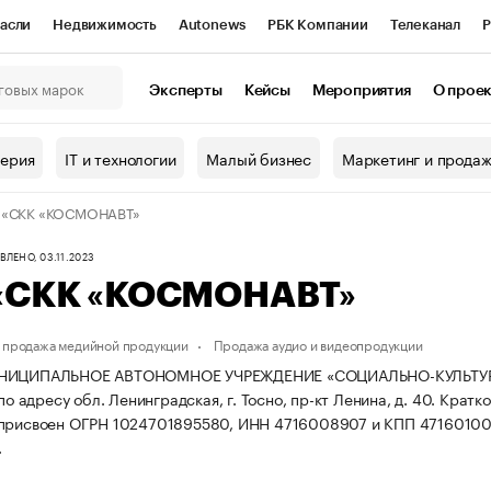
асли
Недвижимость
Autonews
РБК Компании
Телеканал
Р
К Курсы
РБК Life
Тренды
Визионеры
Национальные проекты
Эксперты
Кейсы
Мероприятия
О прое
онный клуб
Исследования
Кредитные рейтинги
Франшизы
Г
терия
IT и технологии
Малый бизнес
Маркетинг и прода
Проверка контрагентов
Политика
Экономика
Бизнес
 «СКК «КОСМОНАВТ»
ы
ЛЕНО, 03.11.2023
«СКК «КОСМОНАВТ»
 продажа медийной продукции
Продажа аудио и видеопродукции
УНИЦИПАЛЬНОЕ АВТОНОМНОЕ УЧРЕЖДЕНИЕ «СОЦИАЛЬНО-КУЛЬТУР
 по адресу обл. Ленинградская, г. Тосно, пр-кт Ленина, д. 40.
Кратк
 присвоен ОГРН 1024701895580, ИНН 4716008907 и КПП 47160100
.