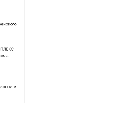
ненского
МПЛЕКС
мов.
анные и