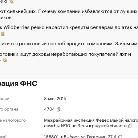
рию
ют сильнейших. Почему компании избавляются от лучших
ников
к Wildberries резко нарастил кредиты селлерам до атак н
ики открыли новый способ вредить компаниям. Зачем им
оговики ищут доходы неработающих покупателей яхт и
р
рация ФНС
ации
8 мая 2015
го органа
4704
 налогового
Межрайонная инспекция Федеральной налог
службы №10 по Ленинградской области
вой
188801, г.Выборг, ул.Гагарина, 27 А