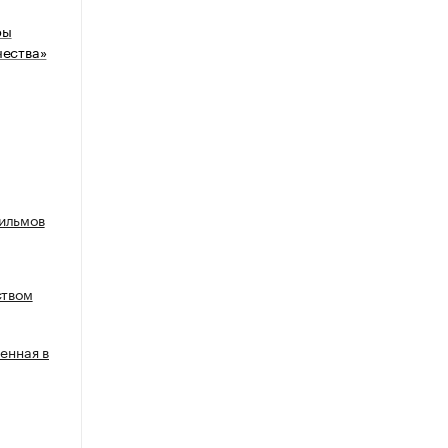
ры
чества»
ильмов
ством
енная в