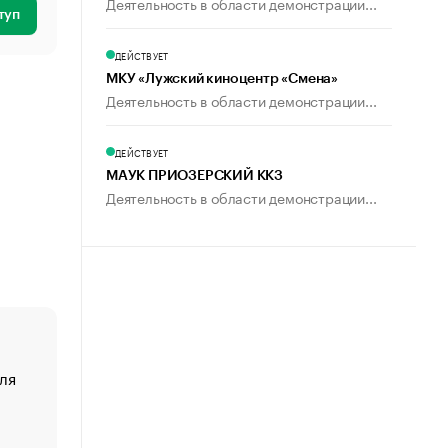
Деятельность в области демонстрации...
туп
ДЕЙСТВУЕТ
МКУ «Лужский киноцентр «Смена»
Деятельность в области демонстрации...
ДЕЙСТВУЕТ
МАУК ПРИОЗЕРСКИЙ ККЗ
Деятельность в области демонстрации...
ля
«От спорта тело стареет иначе». Как живет глава ко
создавшей GTA
«Деньги будут не нужны»: что рассказал Маск в инт