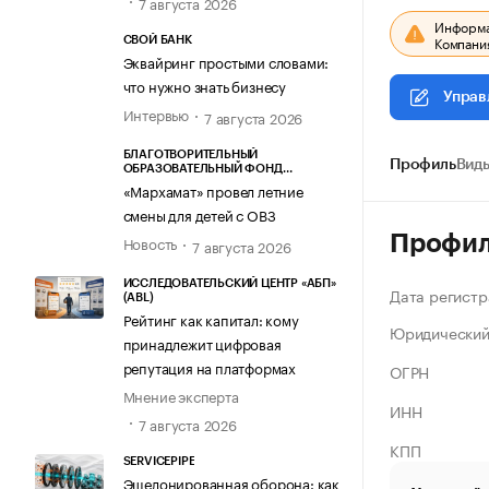
7 августа 2026
Информац
Компания
СВОЙ БАНК
Эквайринг простыми словами:
что нужно знать бизнесу
Управ
Интервью
7 августа 2026
БЛАГОТВОРИТЕЛЬНЫЙ
Профиль
Виды
ОБРАЗОВАТЕЛЬНЫЙ ФОНД
«МАРХАМАТ»
«Мархамат» провел летние
смены для детей с ОВЗ
Профи
Новость
7 августа 2026
ИССЛЕДОВАТЕЛЬСКИЙ ЦЕНТР «АБП»
Дата регистр
(ABL)
Рейтинг как капитал: кому
Юридический
принадлежит цифровая
репутация на платформах
ОГРН
Мнение эксперта
ИНН
7 августа 2026
КПП
SERVICEPIPE
Эшелонированная оборона: как