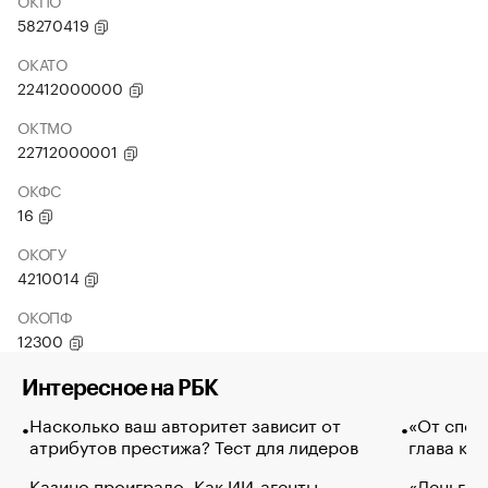
ОКПО
58270419
ОКАТО
22412000000
ОКТМО
22712000001
ОКФС
16
ОКОГУ
4210014
ОКОПФ
12300
Интересное на РБК
Насколько ваш авторитет зависит от
«От спор
атрибутов престижа? Тест для лидеров
глава ко
Казино проиграло. Как ИИ-агенты
«Деньги б