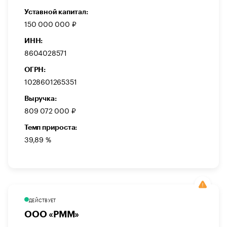
Уставной капитал:
150 000 000 ₽
ИНН:
8604028571
ОГРН:
1028601265351
Выручка:
809 072 000 ₽
Темп прироста:
39,89 %
ДЕЙСТВУЕТ
ООО «РММ»