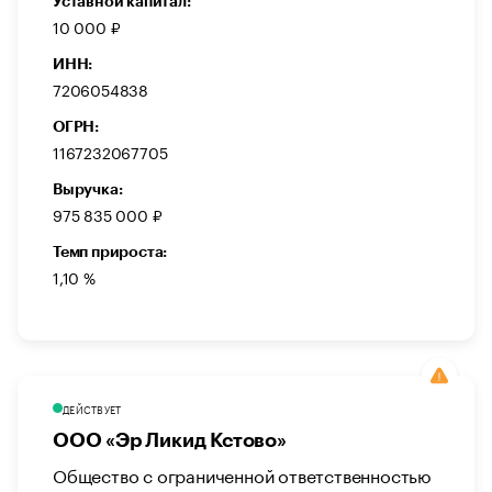
Уставной капитал:
10 000 ₽
ИНН:
7206054838
ОГРН:
1167232067705
Выручка:
975 835 000 ₽
Темп прироста:
1,10 %
ДЕЙСТВУЕТ
ООО «Эр Ликид Кстово»
Общество с ограниченной ответственностью