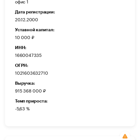
офис 1
Дата регистрации:
20.12.2000
Уставной капитал:
10 000 ₽
ИНН:
1660047335
ОГРН:
1021603632710
Выручка:
915 368 000 ₽
Темп прироста:
-5,63 %