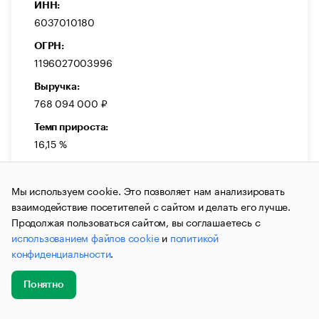
ИНН:
6037010180
ОГРН:
1196027003996
Выручка:
768 094 000 ₽
Темп прироста:
16,15 %
Мы используем cookie. Это позволяет нам анализировать
взаимодействие посетителей с сайтом и делать его лучше.
Продолжая пользоваться сайтом, вы соглашаетесь с
ДЕЙСТВУЕТ
использованием файлов cookie
и
политикой
ООО «Технология»
конфиденциальности
.
Общество с ограниченной ответственностью
«Технология»
Понятно
Добавить
Главное
Эксперты
Кейсы
Мероприятия
Производство
Химическая промышленность
новость