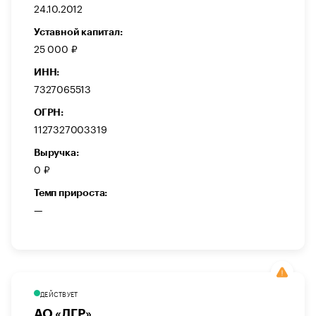
24.10.2012
Уставной капитал:
25 000 ₽
ИНН:
7327065513
ОГРН:
1127327003319
Выручка:
0 ₽
Темп прироста:
—
ДЕЙСТВУЕТ
АО «ЛГР»