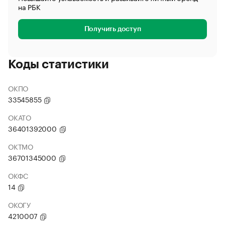
на РБК
Получить доступ
Коды статистики
ОКПО
33545855
ОКАТО
36401392000
ОКТМО
36701345000
ОКФС
14
ОКОГУ
4210007