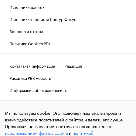
Источники данных
Источник отчетности Контур.Фокус
Вопросы и ответы
Политика Cookies РБК
Контактная информация
Редакция
Рассылка РБК Новости
Информация об ограничениях
Правовая информация
О соблюдении авторских прав
Мы используем cookie. Это позволяет нам анализировать
© АО «РОСБИЗНЕСКОНСАЛТИНГ»,
1995–2026.
Сообщения
и материалы информационного агентства «РБК»
взаимодействие посетителей с сайтом и делать его лучше.
(зарегистрировано Федеральной службой по надзору в сфере
Продолжая пользоваться сайтом, вы соглашаетесь с
связи, информационных технологий и массовых
использованием файлов cookie
и
политикой
коммуникаций (Роскомнадзор) 09.12.2015 за номером ИА