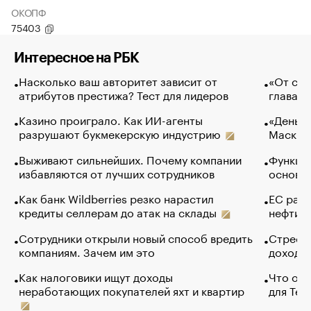
ОКОПФ
75403
Интересное на РБК
Насколько ваш авторитет зависит от
«От спо
атрибутов престижа? Тест для лидеров
глава к
Казино проиграло. Как ИИ-агенты
«Деньги
разрушают букмекерскую индустрию
Маск в 
Выживают сильнейших. Почему компании
Функции
избавляются от лучших сотрудников
основ э
Как банк Wildberries резко нарастил
ЕС раз
кредиты селлерам до атак на склады
нефти —
Сотрудники открыли новый способ вредить
Стресс 
компаниям. Зачем им это
доходов
Как налоговики ищут доходы
Что обв
неработающих покупателей яхт и квартир
для Tel