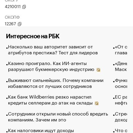
4210011
ОКОПФ
12267
Интересное на РБК
Насколько ваш авторитет зависит от
«От спо
атрибутов престижа? Тест для лидеров
глава к
Казино проиграло. Как ИИ-агенты
«Деньги
разрушают букмекерскую индустрию
Маск в 
Выживают сильнейших. Почему компании
Функции
избавляются от лучших сотрудников
основ э
Как банк Wildberries резко нарастил
ЕС раз
кредиты селлерам до атак на склады
нефти —
Сотрудники открыли новый способ вредить
Стресс 
компаниям. Зачем им это
доходов
Как налоговики ищут доходы
Что обв