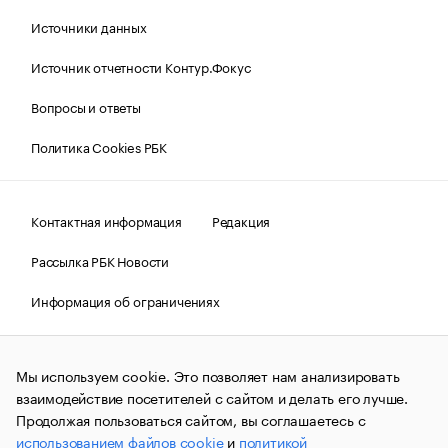
Источники данных
Источник отчетности Контур.Фокус
Вопросы и ответы
Политика Cookies РБК
Контактная информация
Редакция
Рассылка РБК Новости
Информация об ограничениях
Правовая информация
О соблюдении авторских прав
Мы используем cookie. Это позволяет нам анализировать
© АО «РОСБИЗНЕСКОНСАЛТИНГ»,
1995–2026.
Сообщения
и материалы информационного агентства «РБК»
взаимодействие посетителей с сайтом и делать его лучше.
(зарегистрировано Федеральной службой по надзору в сфере
Продолжая пользоваться сайтом, вы соглашаетесь с
связи, информационных технологий и массовых
использованием файлов cookie
и
политикой
коммуникаций (Роскомнадзор) 09.12.2015 за номером ИА