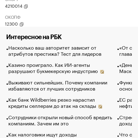
4210014
ОКОПФ
12300
Интересное на РБК
Насколько ваш авторитет зависит от
«От спо
атрибутов престижа? Тест для лидеров
глава к
Казино проиграло. Как ИИ-агенты
«Деньги
разрушают букмекерскую индустрию
Маск в 
Выживают сильнейших. Почему компании
Функции
избавляются от лучших сотрудников
основ э
Как банк Wildberries резко нарастил
ЕС раз
кредиты селлерам до атак на склады
нефти —
Сотрудники открыли новый способ вредить
Стресс 
компаниям. Зачем им это
доходов
Как налоговики ищут доходы
Что обв