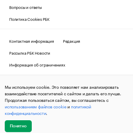
Вопросы и ответы
Политика Cookies РБК
Контактная информация
Редакция
Рассылка РБК Новости
Информация об ограничениях
Правовая информация
О соблюдении авторских прав
Мы используем cookie. Это позволяет нам анализировать
© АО «РОСБИЗНЕСКОНСАЛТИНГ»,
1995–2026.
Сообщения
и материалы информационного агентства «РБК»
взаимодействие посетителей с сайтом и делать его лучше.
(зарегистрировано Федеральной службой по надзору в сфере
Продолжая пользоваться сайтом, вы соглашаетесь с
связи, информационных технологий и массовых
использованием файлов cookie
и
политикой
коммуникаций (Роскомнадзор) 09.12.2015 за номером ИА
№ФС77-63848) сопровождаются пометкой «РБК». Отдельные
конфиденциальности
.
публикации могут содержать информацию,
не предназначенную для пользователей
до 18 лет.
companycardsfeedback@rbc.ru
Понятно