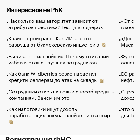
Интересное на РБК
Насколько ваш авторитет зависит от
«От спо
атрибутов престижа? Тест для лидеров
глава к
Казино проиграло. Как ИИ-агенты
«Деньги
разрушают букмекерскую индустрию
Маск в 
Выживают сильнейших. Почему компании
Функции
избавляются от лучших сотрудников
основ э
Как банк Wildberries резко нарастил
ЕС раз
кредиты селлерам до атак на склады
нефти —
Сотрудники открыли новый способ вредить
Стресс 
компаниям. Зачем им это
доходов
Как налоговики ищут доходы
Что обв
неработающих покупателей яхт и квартир
для Tel
Регистрация ФНС