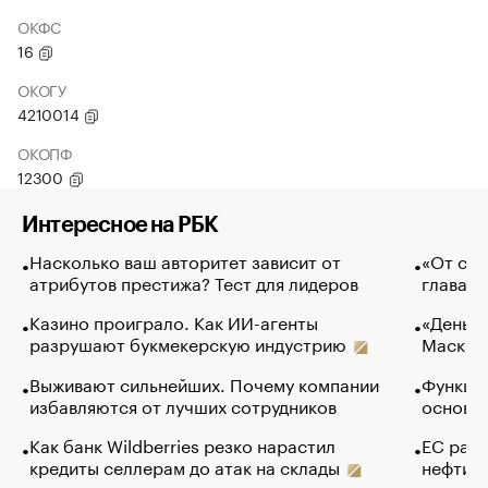
ОКФС
16
ОКОГУ
4210014
ОКОПФ
12300
Интересное на РБК
Насколько ваш авторитет зависит от
«От спо
атрибутов престижа? Тест для лидеров
глава к
Казино проиграло. Как ИИ-агенты
«Деньги
разрушают букмекерскую индустрию
Маск в 
Выживают сильнейших. Почему компании
Функции
избавляются от лучших сотрудников
основ э
Как банк Wildberries резко нарастил
ЕС раз
кредиты селлерам до атак на склады
нефти —