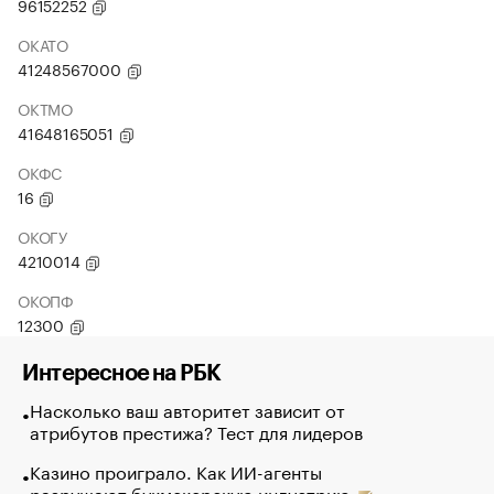
96152252
ОКАТО
41248567000
ОКТМО
41648165051
ОКФС
16
ОКОГУ
4210014
ОКОПФ
12300
Интересное на РБК
Насколько ваш авторитет зависит от
атрибутов престижа? Тест для лидеров
Казино проиграло. Как ИИ-агенты
разрушают букмекерскую индустрию