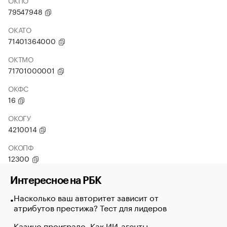
ОКПО
79547948
ОКАТО
71401364000
ОКТМО
71701000001
ОКФС
16
ОКОГУ
4210014
ОКОПФ
12300
Интересное на РБК
Насколько ваш авторитет зависит от
атрибутов престижа? Тест для лидеров
Казино проиграло. Как ИИ-агенты