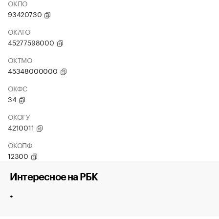
ОКПО
93420730
ОКАТО
45277598000
ОКТМО
45348000000
ОКФС
34
ОКОГУ
4210011
ОКОПФ
12300
Интересное на РБК