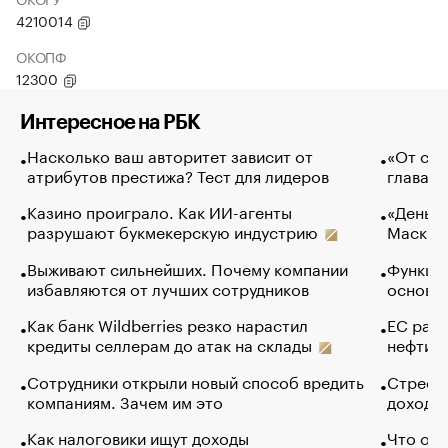
4210014
ОКОПФ
12300
Интересное на РБК
Насколько ваш авторитет зависит от
«От спо
атрибутов престижа? Тест для лидеров
глава к
Казино проиграло. Как ИИ-агенты
«Деньги
разрушают букмекерскую индустрию
Маск в 
Выживают сильнейших. Почему компании
Функции
избавляются от лучших сотрудников
основ э
Как банк Wildberries резко нарастил
ЕС раз
кредиты селлерам до атак на склады
нефти —
Сотрудники открыли новый способ вредить
Стресс 
компаниям. Зачем им это
доходов
Как налоговики ищут доходы
Что обв