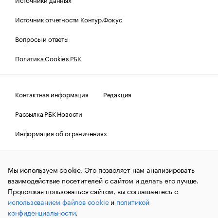
Источник отчетности Контур.Фокус
Вопросы и ответы
Политика Cookies РБК
Контактная информация
Редакция
Рассылка РБК Новости
Информация об ограничениях
Правовая информация
О соблюдении авторских прав
Мы используем cookie. Это позволяет нам анализировать
© АО «РОСБИЗНЕСКОНСАЛТИНГ»,
1995–2026.
Сообщения
и материалы информационного агентства «РБК»
взаимодействие посетителей с сайтом и делать его лучше.
(зарегистрировано Федеральной службой по надзору в сфере
Продолжая пользоваться сайтом, вы соглашаетесь с
связи, информационных технологий и массовых
использованием файлов cookie
и
политикой
коммуникаций (Роскомнадзор) 09.12.2015 за номером ИА
№ФС77-63848) сопровождаются пометкой «РБК». Отдельные
конфиденциальности
.
публикации могут содержать информацию,