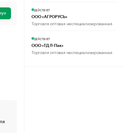
ДЕЙСТВУЕТ
туп
ООО «АГРОРУСЬ»
Торговля оптовая неспециализированная
ДЕЙСТВУЕТ
ООО «ТД Л-Пак»
Торговля оптовая неспециализированная
ля
«От спорта тело стареет иначе». Как живет глава ко
создавшей GTA