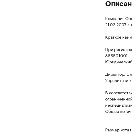
Описан
Компания Общ
21.02.2007 г.
Краткое наи
При регистра
366601001.
Юридический а
Директор: С
Учредители 
В соответств
ограниченной
неспециализи
Общее количе
Размер устав