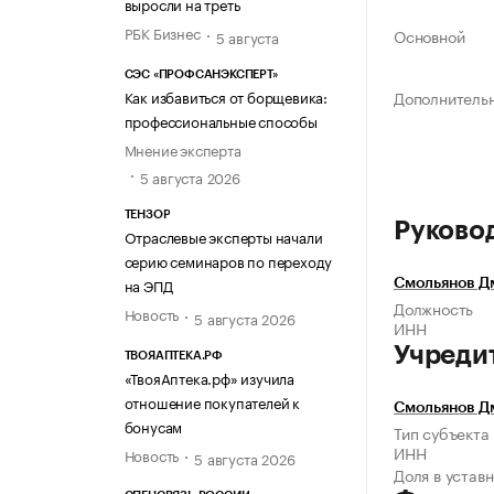
выросли на треть
РБК Бизнес
Основной
5 августа
СЭС «ПРОФСАНЭКСПЕРТ»
Как избавиться от борщевика:
Дополнитель
профессиональные способы
Мнение эксперта
5 августа 2026
ТЕНЗОР
Руково
Отраслевые эксперты начали
серию семинаров по переходу
на ЭПД
Смольянов Д
Должность
Новость
5 августа 2026
ИНН
Учреди
ТВОЯАПТЕКА.РФ
«ТвояАптека.рф» изучила
отношение покупателей к
Смольянов Д
бонусам
Тип субъекта
ИНН
Новость
5 августа 2026
Доля в устав