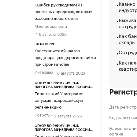
Казино
Ошибки руководителей в
индуст
проектных продажах, которые
особенно дорого стоят
Выжива
сотруд
Мнение эксперта
6 августа 2026
Как бан
склады
STENKIN.PRO
Как технический надзор
Сотрудн
предотвращает дорогие ошибки
Как нал
при строительстве
кварти
Интервью
6 августа 2026
ФГАОУ ВО РНИМУ ИМ. Н.И.
ПИРОГОВА МИНЗДРАВА РОССИИ
Регист
(ПИРОГОВСКИЙ УНИВЕРСИТЕТ)
Пироговский Университет
запускает всероссийскую
Дата регистр
онлайн-акцию
Новость
5 августа 2026
Код налогово
ФГАОУ ВО РНИМУ ИМ. Н.И.
Наименование
ПИРОГОВА МИНЗДРАВА РОССИИ
органа
(ПИРОГОВСКИЙ УНИВЕРСИТЕТ)
Пироговский Университет