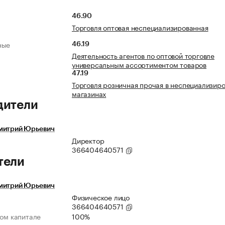
46.90
Торговля оптовая неспециализированная
ные
46.19
Деятельность агентов по оптовой торговле
универсальным ассортиментом товаров
47.19
Торговля розничная прочая в неспециализир
магазинах
дители
митрий Юрьевич
Директор
366404640571
тели
митрий Юрьевич
Физическое лицо
366404640571
ном капитале
100%