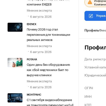
Информац
компании ЕМДЕВ
Компания
Мнение эксперта
6 августа 2026
Управ
EDENEX
Почему 2026 год стал
Профиль
Фин
переломным для токенизации
реальных активов
Мнение эксперта
Профи
6 августа 2026
Дата регистр
РОТАНА
Один день без оборудования:
Уставной кап
как сбой медтехники бьет по
Юридический
выручке клиники
Мнение эксперта
6 августа 2026
ОГРН
ИНН
МОНТРАНС
С 1 сентября видеонаблюдение
КПП
на транспорте переходит на Full