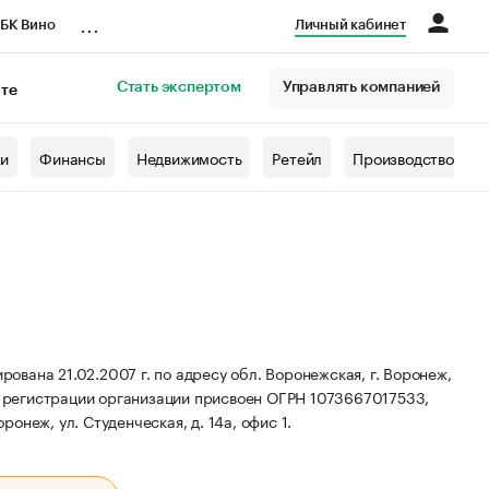
...
БК Вино
Личный кабинет
Стать экспертом
Управлять компанией
кте
азета
жи
Финансы
Недвижимость
Ретейл
Производство
вана 21.02.2007 г. по адресу обл. Воронежская, г. Воронеж,
 регистрации организации присвоен ОГРН 1073667017533,
онеж, ул. Студенческая, д. 14а, офис 1.