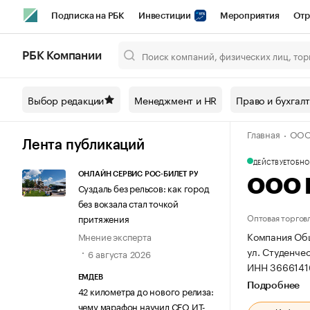
Подписка на РБК
Инвестиции
Мероприятия
Отр
Спорт
Школа управления РБК
РБК Образование
РБ
РБК Компании
Город
Стиль
Крипто
РБК Бизнес-среда
Дискусси
Выбор редакции
Менеджмент и HR
Право и бухгал
Спецпроекты СПб
Конференции СПб
Спецпроекты
Главная
ООО
Технологии и медиа
Финансы
Рынок наличной валют
Лента публикаций
ДЕЙСТВУЕТ
ОБНОВ
ОНЛАЙН СЕРВИС РОС-БИЛЕТ РУ
ООО 
Суздаль без рельсов: как город
без вокзала стал точкой
Оптовая торгов
притяжения
Компания Общ
Мнение эксперта
ул. Студенчес
6 августа 2026
ИНН 3666141
ЕМДЕВ
Подробнее
42 километра до нового релиза:
чему марафон научил СЕО ИТ-