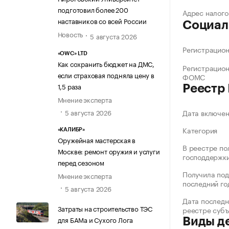
подготовил более 200
Адрес налого
наставников со всей России
Социал
Новость
5 августа 2026
Регистрацио
«OWC» LTD
Как сохранить бюджет на ДМС,
Регистрацио
если страховая подняла цену в
ФОМС
1,5 раза
Реестр
Мнение эксперта
5 августа 2026
Дата включе
Категория
«КАЛИБР»
Оружейная мастерская в
В реестре по
Москве: ремонт оружия и услуги
господдержк
перед сезоном
Получила под
Мнение эксперта
последний го
5 августа 2026
Дата последн
Затраты на строительство ТЭС
реестре суб
для БАМа и Сухого Лога
Виды д