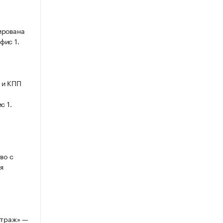
ирована
фис 1.
 и КПП
с 1.
во с
я
Страж» —