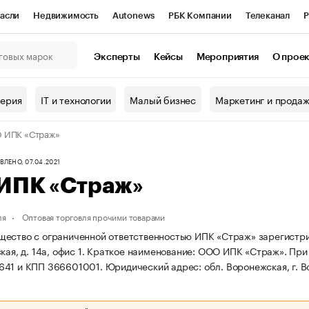
асли
Недвижимость
Autonews
РБК Компании
Телеканал
Р
К Курсы
РБК Life
Тренды
Визионеры
Национальные проекты
Эксперты
Кейсы
Мероприятия
О прое
онный клуб
Исследования
Кредитные рейтинги
Франшизы
Г
терия
IT и технологии
Малый бизнес
Маркетинг и прода
Проверка контрагентов
Политика
Экономика
Бизнес
 ИПК «Страж»
ы
ЛЕНО, 07.04.2021
ИПК «Страж»
ля
Оптовая торговля прочими товарами
ество с ограниченной ответственностью ИПК «Страж» зарегистриро
кая, д. 14а, офис 1.
Краткое наименование: ООО ИПК «Страж».
При
641 и КПП 366601001.
Юридический адрес: обл. Воронежская, г. Вор