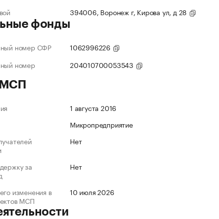
вой
394006, Воронеж г, Кирова ул, д 28
ьные фонды
нный номер СФР
1062996226
нный номер
204010700053543
 МСП
ния
1 августа 2016
Микропредприятие
лучателей
Нет
и
держку за
Нет
д
его изменения в
10 июля 2026
ъектов МСП
еятельности