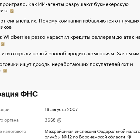
 проиграло. Как ИИ-агенты разрушают букмекерскую
рию
ют сильнейших. Почему компании избавляются от лучших
ников
к Wildberries резко нарастил кредиты селлерам до атак н
ики открыли новый способ вредить компаниям. Зачем им
оговики ищут доходы неработающих покупателей яхт и
р
рация ФНС
ации
16 августа 2007
го органа
3668
 налогового
Межрайонная инспекция Федеральной налог
службы № 12 по Воронежской области