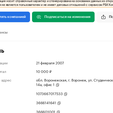
ия носит справочный характер и сгенерирована на основании данных из откр
 не является пользователем и не имеет деловых отношений с сервисом РБК Ко
Подписаться на изменения
П
лять компанией
ансы
ль
ации
21 февраля 2007
итал
10 000 ₽
 адрес
обл. Воронежская, г. Воронеж, ул. Студенческ
14а, офис 1
1073667017533
3666141641
366601001