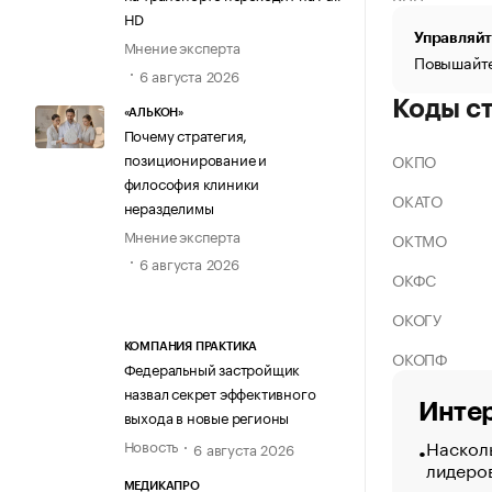
HD
Управляйт
Мнение эксперта
Повышайте
6 августа 2026
Коды с
«АЛЬКОН»
Почему стратегия,
позиционирование и
ОКПО
философия клиники
ОКАТО
неразделимы
Мнение эксперта
ОКТМО
6 августа 2026
ОКФС
ОКОГУ
КОМПАНИЯ ПРАКТИКА
ОКОПФ
Федеральный застройщик
назвал секрет эффективного
Интер
выхода в новые регионы
Насколь
Новость
6 августа 2026
лидеро
МЕДИКАПРО