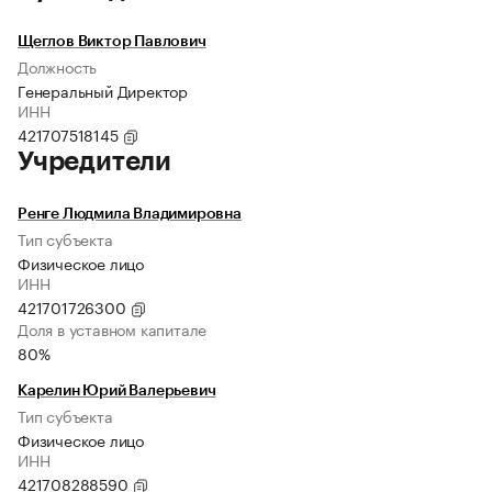
Щеглов Виктор Павлович
Должность
Генеральный Директор
ИНН
421707518145
Учредители
Ренге Людмила Владимировна
Тип субъекта
Физическое лицо
ИНН
421701726300
Доля в уставном капитале
80%
Карелин Юрий Валерьевич
Тип субъекта
Физическое лицо
ИНН
421708288590