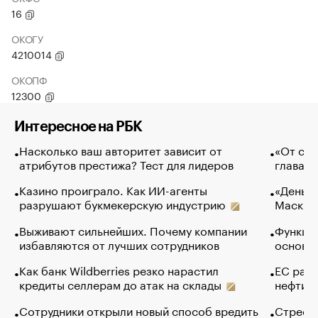
16
ОКОГУ
4210014
ОКОПФ
12300
Интересное на РБК
Насколько ваш авторитет зависит от
«От спо
атрибутов престижа? Тест для лидеров
глава к
Казино проиграло. Как ИИ-агенты
«Деньги
разрушают букмекерскую индустрию
Маск в 
Выживают сильнейших. Почему компании
Функции
избавляются от лучших сотрудников
основ э
Как банк Wildberries резко нарастил
ЕС раз
кредиты селлерам до атак на склады
нефти —
Сотрудники открыли новый способ вредить
Стресс 