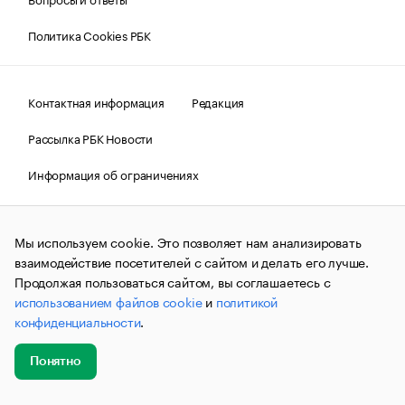
Политика Cookies РБК
Контактная информация
Редакция
Рассылка РБК Новости
Информация об ограничениях
Правовая информация
О соблюдении авторских прав
Мы используем cookie. Это позволяет нам анализировать
© АО «РОСБИЗНЕСКОНСАЛТИНГ»,
1995–2026.
Сообщения
и материалы информационного агентства «РБК»
взаимодействие посетителей с сайтом и делать его лучше.
(зарегистрировано Федеральной службой по надзору в сфере
Продолжая пользоваться сайтом, вы соглашаетесь с
связи, информационных технологий и массовых
использованием файлов cookie
и
политикой
коммуникаций (Роскомнадзор) 09.12.2015 за номером ИА
№ФС77-63848) сопровождаются пометкой «РБК». Отдельные
конфиденциальности
.
публикации могут содержать информацию,
не предназначенную для пользователей
до 18 лет.
companycardsfeedback@rbc.ru
Понятно
Добавить
Главное
Эксперты
Кейсы
Мероприятия
новость