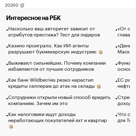
20200
Интересное на РБК
Насколько ваш авторитет зависит от
«От спо
атрибутов престижа? Тест для лидеров
глава к
Казино проиграло. Как ИИ-агенты
«Деньги
разрушают букмекерскую индустрию
Маск в 
Выживают сильнейших. Почему компании
Функции
избавляются от лучших сотрудников
основ э
Как банк Wildberries резко нарастил
ЕС раз
кредиты селлерам до атак на склады
нефти —
Сотрудники открыли новый способ вредить
Стресс 
компаниям. Зачем им это
доходов
Как налоговики ищут доходы
Что обв
неработающих покупателей яхт и квартир
для Tel