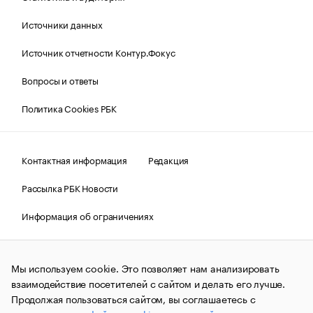
Источники данных
Источник отчетности Контур.Фокус
Вопросы и ответы
Политика Cookies РБК
Контактная информация
Редакция
Рассылка РБК Новости
Информация об ограничениях
Правовая информация
О соблюдении авторских прав
Мы используем cookie. Это позволяет нам анализировать
© АО «РОСБИЗНЕСКОНСАЛТИНГ»,
1995–2026.
Сообщения
и материалы информационного агентства «РБК»
взаимодействие посетителей с сайтом и делать его лучше.
(зарегистрировано Федеральной службой по надзору в сфере
Продолжая пользоваться сайтом, вы соглашаетесь с
связи, информационных технологий и массовых