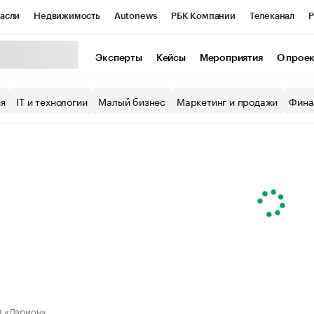
асли
Недвижимость
Autonews
РБК Компании
Телеканал
Р
К Курсы
РБК Life
Тренды
Визионеры
Национальные проекты
Эксперты
Кейсы
Мероприятия
О прое
уб
Исследования
Кредитные рейтинги
Франшизы
Газета
ия
IT и технологии
Малый бизнес
Маркетинг и продажи
Фина
Проверка контрагентов
Политика
Экономика
Бизнес
ы
 «Ларион»