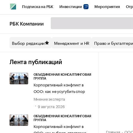
Подписка на РБК
Инвестиции
Мероприятия
Отр
Спорт
Школа управления РБК
РБК Образование
РБ
РБК Компании
Стиль
Крипто
РБК Бизнес-среда
Дискуссионный кл
Выбор редакции
Менеджмент и HR
Право и бухгалтер
Спецпроекты СПб
Конференции СПб
Спецпроекты
Технологии и медиа
Финансы
Рынок наличной валют
Лента публикаций
ОБЪЕДИНЕННАЯ КОНСАЛТИНГОВАЯ
ГРУППА
Корпоративный конфликт в
ООО: как не усугубить спор
Мнение эксперта
9 августа 2026
ОБЪЕДИНЕННАЯ КОНСАЛТИНГОВАЯ
ГРУППА
Корпоративный конфликт в
Главная
ООО
ООО: как выбрать стратегию