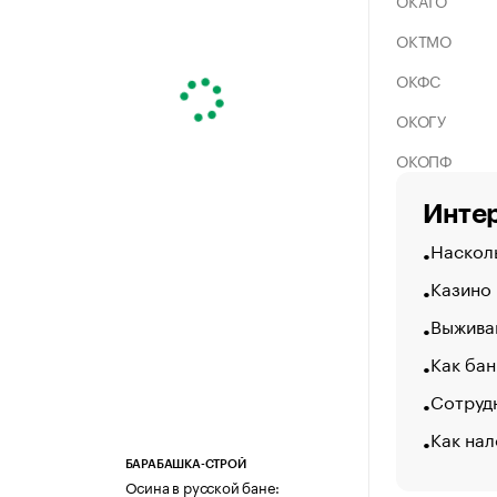
ОКАТО
ОКТМО
ОКФС
ОКОГУ
ОКОПФ
Интер
Насколь
Казино
Выжива
Как бан
Сотрудн
Как нал
БАРАБАШКА-СТРОЙ
Осина в русской бане: