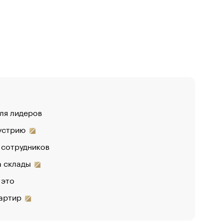
для лидеров
«От спор
дустрию
«Деньги 
 сотрудников
на склады
 это
вартир