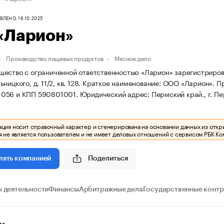
ЛЕНО, 16.10.2025
«Ларион»
Производство пищевых продуктов
Мясное дело
ество с ограниченной ответственностью «Ларион» зарегистрирована
ницкого, д. 11/2, кв. 128.
Краткое наименование: ООО «Ларион».
П
056 и КПП 590801001.
Юридический адрес: Пермский край., г. Перм
ия носит справочный характер и сгенерирована на основании данных из откр
 не является пользователем и не имеет деловых отношений с сервисом РБК Ко
Поделиться
лять компанией
 деятельности
Финансы
Арбитражные дела
Государственные конт