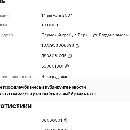
ль
ации
14 августа 2007
итал
10 000 ₽
 адрес
Пермский край., г. Пермь, ул. Богдана Хмельниц
1075903006893
5903081056
590801001
чная численность
4 сотрудника
е профилем бизнеса и публикуйте новости
 узнаваемость и развивайте личный бренд на РБК
татистики
98080091