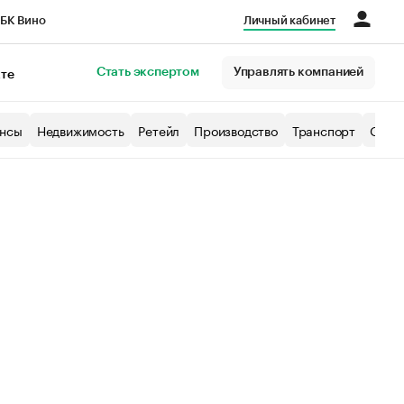
БК Вино
Личный кабинет
Город
Стать экспертом
Управлять компанией
кте
нсы
Недвижимость
Ретейл
Производство
Транспорт
Образ