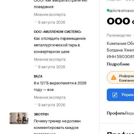
поведения
ДЕЙСТВУЕТ
ОБНОВ
Мнение эксперта
ООО 
9 августа 2026
ООО «МАЛЛЕНОМ СИСТЕМС»
Производство
Как отследить перемещение
Компания Общ
металлургической тары в
Богдана Хмель
конвертерном цехе
ИНН 5903081
Мнение эксперта
Подробнее
9 августа 2026
Информац
BAZA
Компания
8 и 12 ГБ видеопамяти в 2026
году — все
Управ
Мнение эксперта
9 августа 2026
Профиль
Виды
ЭВОТРЕН
Почему тренер не должен
комментировать каждое
повторение