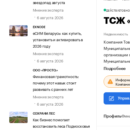
звездопад августа
Мнение эксперта
ДЕЙСТВУЕТ
ОБНОВ
6 августа 2026
ТСЖ 
EXNODE
еСИМ Беларусь: как купить,
Недвижимость
установить и активировать в
Компания Тов
2026 году
Муниципальный
Мнение эксперта
организации
Муниципальный
6 августа 2026
Подробнее
ООО «ПРОСТО.»
Финансовая грамотность:
Информац
почему этот навык стоит
Компания
развивать с ранних лет
Мнение эксперта
Управ
6 августа 2026
СОХРАНИ ЛЕС
Профиль
Фин
Как бизнес помогает
восстановить леса Подмосковья