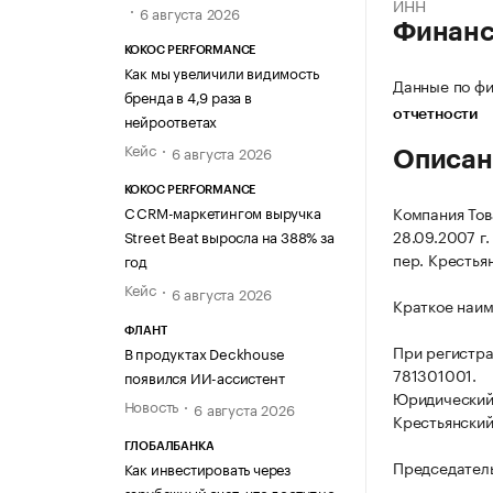
ИНН
6 августа 2026
Финан
KOKOC PERFORMANCE
Как мы увеличили видимость
Данные по фи
бренда в 4,9 раза в
отчетности
нейроответах
Кейс
6 августа 2026
Описан
KOKOC PERFORMANCE
С CRM-маркетингом выручка
Компания Тов
28.09.2007 г.
Street Beat выросла на 388% за
пер. Крестьянс
год
Кейс
6 августа 2026
Краткое наим
ФЛАНТ
При регистр
В продуктах Deckhouse
781301001.
появился ИИ-ассистент
Юридический 
Новость
6 августа 2026
Крестьянский, 
ГЛОБАЛБАНКА
Председатель
Как инвестировать через
зарубежный счет: что доступно