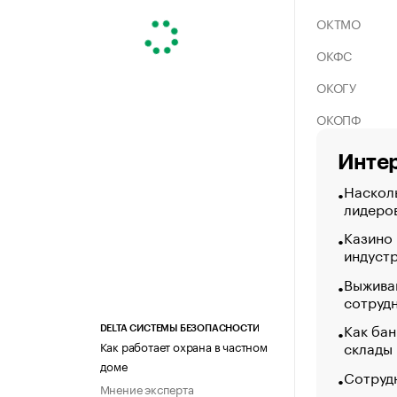
ОКТМО
ОКФС
ОКОГУ
ОКОПФ
Интер
Насколь
лидеро
Казино
индуст
Выжива
сотруд
Как бан
DELTA СИСТЕМЫ БЕЗОПАСНОСТИ
склады
Как работает охрана в частном
доме
Сотрудн
Мнение эксперта