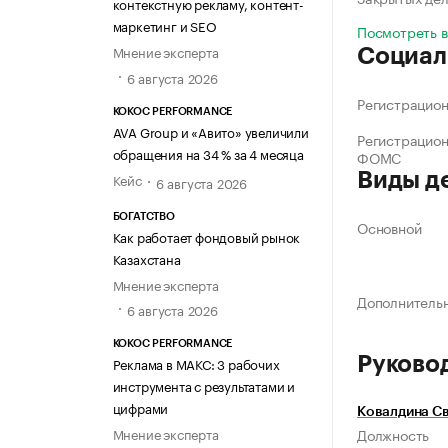
контекстную рекламу, контент-
маркетинг и SEO
Посмотреть 
Мнение эксперта
Социал
6 августа 2026
Регистрацио
KOKOC PERFORMANCE
AVA Group и «Авито» увеличили
Регистрацио
обращения на 34 % за 4 месяца
ФОМС
Виды д
Кейс
6 августа 2026
БОГАТСТВО
Основной
Как работает фондовый рынок
Казахстана
Мнение эксперта
Дополнитель
6 августа 2026
KOKOC PERFORMANCE
Руково
Реклама в МАКС: 3 рабочих
инструмента с результатами и
цифрами
Ковалдина Св
Должность
Мнение эксперта