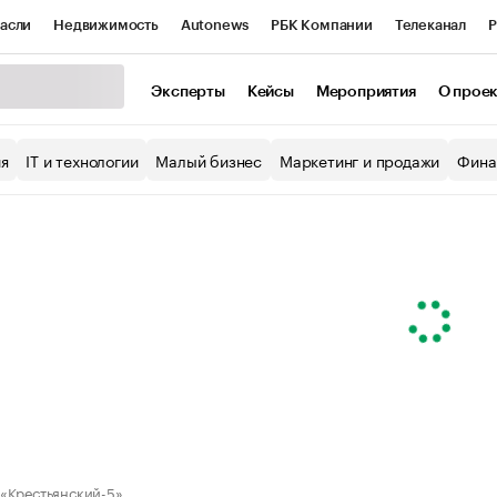
асли
Недвижимость
Autonews
РБК Компании
Телеканал
Р
К Курсы
РБК Life
Тренды
Визионеры
Национальные проекты
Эксперты
Кейсы
Мероприятия
О прое
уб
Исследования
Кредитные рейтинги
Франшизы
Газета
ия
IT и технологии
Малый бизнес
Маркетинг и продажи
Фина
Проверка контрагентов
Политика
Экономика
Бизнес
ы
«Крестьянский-5»