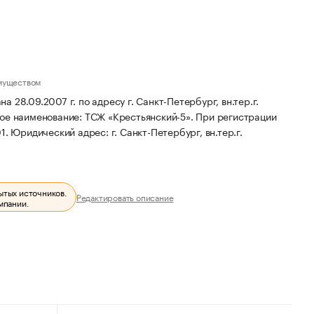
муществом
28.09.2007 г. по адресу г. Санкт-Петербург, вн.тер.г.
ое наименование: ТСЖ «Крестьянский-5».
При регистрации
01.
Юридический адрес: г. Санкт-Петербург, вн.тер.г.
ытых источников.
Редактировать описание
мпании.