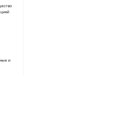
щество
ацией
ные и