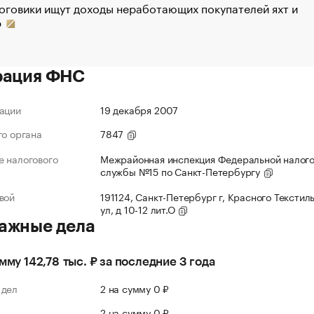
оговики ищут доходы неработающих покупателей яхт и
р
рация ФНС
ации
19 декабря 2007
го органа
7847
 налогового
Межрайонная инспекция Федеральной налог
службы №15 по Санкт-Петербургу
вой
191124, Санкт-Петербург г, Красного Текстил
ул, д 10-12 лит.О
ажные дела
умму 142,78 тыс. ₽ за последние 3 года
 дел
2 на сумму 0 ₽
л
2 на сумму 0 ₽