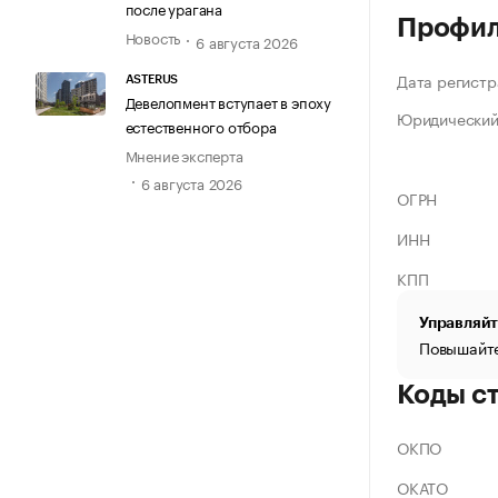
после урагана
Профи
Новость
6 августа 2026
Дата регистр
ASTERUS
Девелопмент вступает в эпоху
Юридический
естественного отбора
Мнение эксперта
6 августа 2026
ОГРН
ИНН
КПП
Управляйт
Повышайте
Коды с
ОКПО
ОКАТО