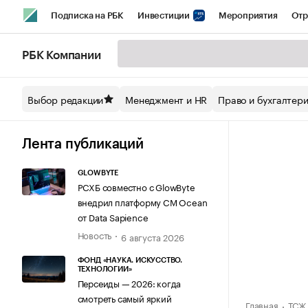
Подписка на РБК
Инвестиции
Мероприятия
Отр
Спорт
Школа управления РБК
РБК Образование
РБ
РБК Компании
Стиль
Крипто
РБК Бизнес-среда
Дискуссионный кл
Выбор редакции
Менеджмент и HR
Право и бухгалтер
Спецпроекты СПб
Конференции СПб
Спецпроекты
Технологии и медиа
Финансы
Рынок наличной валют
Лента публикаций
GLOWBYTE
РСХБ совместно с GlowByte
внедрил платформу CM Ocean
от Data Sapience
Новость
6 августа 2026
ФОНД «НАУКА. ИСКУССТВО.
ТЕХНОЛОГИИ»
Персеиды — 2026: когда
смотреть самый яркий
Главная
ТСЖ 