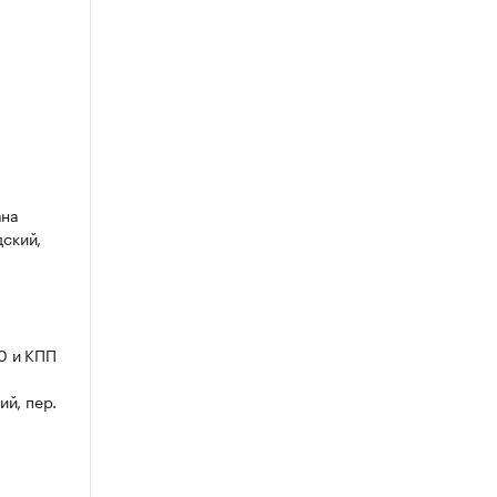
ана
дский,
0 и КПП
ий, пер.