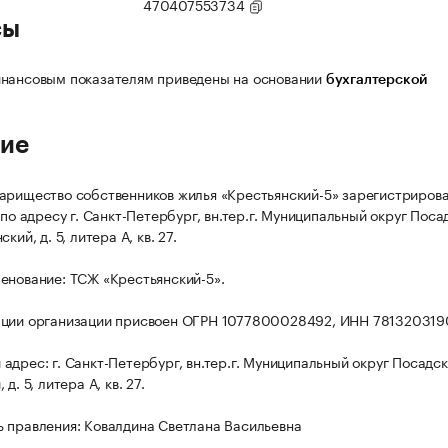
470407553734
сы
нансовым показателям приведены на основании
бухгалтерской
ие
арищество собственников жилья «Крестьянский-5» зарегистриров
 по адресу г. Санкт-Петербург, вн.тер.г. Муниципальный округ Поса
кий, д. 5, литера А, кв. 27.
енование: ТСЖ «Крестьянский-5».
ации организации присвоен ОГРН 1077800028492, ИНН 781320319
адрес: г. Санкт-Петербург, вн.тер.г. Муниципальный округ Посадск
д. 5, литера А, кв. 27.
 правления: Ковалдина Светлана Васильевна