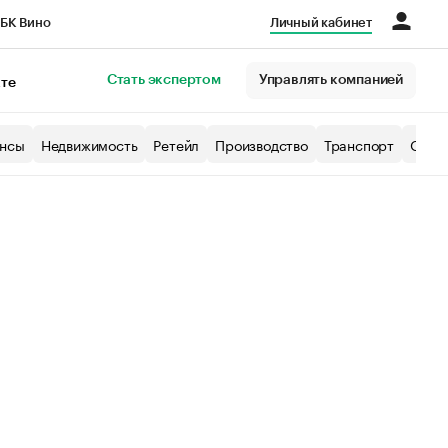
БК Вино
Личный кабинет
Город
Стать экспертом
Управлять компанией
кте
нсы
Недвижимость
Ретейл
Производство
Транспорт
Образ