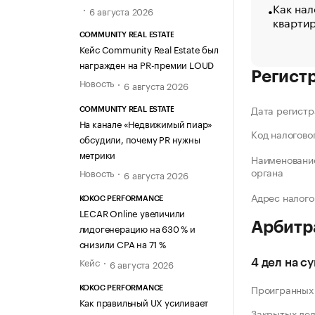
Как нал
6 августа 2026
кварти
COMMUNITY REAL ESTATE
Кейс Community Real Estate был
награжден на PR-премии LOUD
Регист
Новость
6 августа 2026
Дата регистр
COMMUNITY REAL ESTATE
На канале «Недвижимый пиар»
Код налогово
обсудили, почему PR нужны
метрики
Наименование
органа
Новость
6 августа 2026
Адрес налого
KOKOC PERFORMANCE
LECAR Online увеличили
Арбитр
лидогенерацию на 630 % и
снизили CPA на 71 %
Кейс
6 августа 2026
4 дел на с
Проигранных
KOKOC PERFORMANCE
Как правильный UX усиливает
Закрытых де