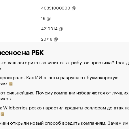
40391000000
16
4210014
20716
есное на РБК
ко ваш авторитет зависит от атрибутов престижа? Тест д
в
 проиграло. Как ИИ-агенты разрушают букмекерскую
рию
ют сильнейших. Почему компании избавляются от лучших
ников
к Wildberries резко нарастил кредиты селлерам до атак н
ики открыли новый способ вредить компаниям. Зачем им