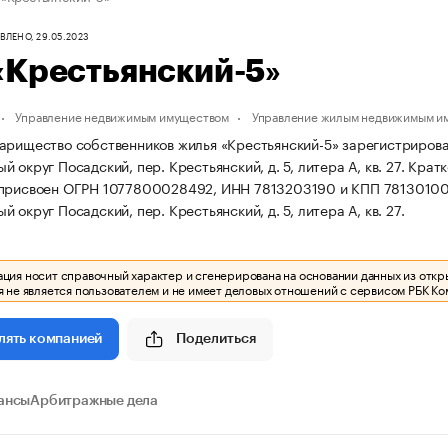
ЛЕНО, 29.05.2023
«Крестьянский-5»
Управление недвижимым имуществом
Управление жилым недвижимым и
арищество собственников жилья «Крестьянский-5» зарегистрирована 
 округ Посадский, пер. Крестьянский, д. 5, литера А, кв. 27.
Кратк
 присвоен ОГРН 1077800028492, ИНН 7813203190 и КПП 7813010
 округ Посадский, пер. Крестьянский, д. 5, литера А, кв. 27.
ия носит справочный характер и сгенерирована на основании данных из откр
 не является пользователем и не имеет деловых отношений с сервисом РБК Ко
Поделиться
лять компанией
ансы
Арбитражные дела