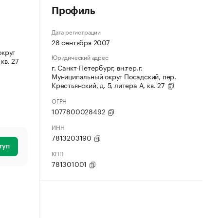
Профиль
Дата регистрации
28 сентября 2007
округ
Юридический адрес
кв. 27
г. Санкт-Петербург, вн.тер.г.
Муниципальный округ Посадский, пер.
Крестьянский, д. 5, литера А, кв. 27
ОГРН
1077800028492
ИНН
7813203190
туп
КПП
781301001