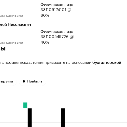
Физическое лицо
381109174101
ном капитале
60%
ргей Николаевич
Физическое лицо
381100549726
ном капитале
40%
сы
нансовым показателям приведены на основании
бухгалтерской
Выручка
Прибыль