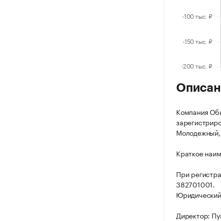
Описан
Компания Общ
зарегистриров
Молодежный, у
Краткое наим
При регистр
382701001.
Юридический а
Директор: Пу