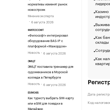
лидеро
нормативы изменят рынок
новостроек
Казино
индуст
Мнение эксперта
6 августа 2026
Выжива
сотруд
ФИЛОСОФТ
«Философт» интегрировал
Как бан
оборудование BAS-IP с
склады
платформой «Мажордом»
Сотрудн
Новость
6 августа 2026
Как нал
кварти
ЭМЦТ
ЭМЦТ поставила тренажер для
судомехаников в Морской
колледж в Петербурге
Регист
Новость
6 августа 2026
Дата регистр
ESIM365
Как туристу выбрать SIM-карту
Код налогово
или eSIM для поездки в
Малайзию