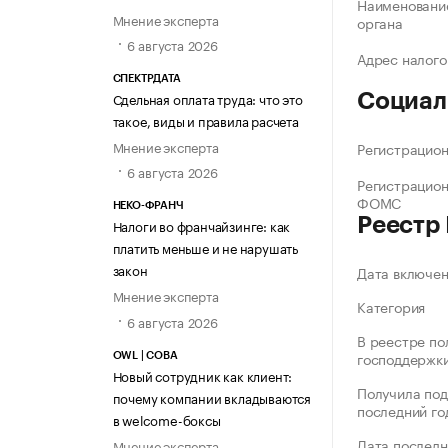
Наименование
Мнение эксперта
органа
6 августа 2026
Адрес налого
СПЕКТРДАТА
Сдельная оплата труда: что это
Социал
такое, виды и правила расчета
Мнение эксперта
Регистрацио
6 августа 2026
Регистрацио
ФОМС
НЕКО-ФРАНЧ
Реестр
Налоги во франчайзинге: как
платить меньше и не нарушать
закон
Дата включе
Мнение эксперта
Категория
6 августа 2026
В реестре по
господдержк
OWL | СОВА
Новый сотрудник как клиент:
Получила под
почему компании вкладываются
последний го
в welcome-боксы
Дата последн
Мнение эксперта