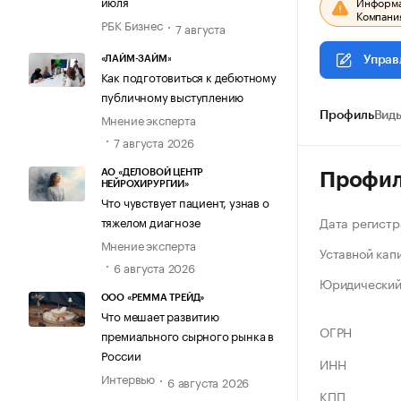
июля
Информац
Компания
РБК Бизнес
7 августа
«ЛАЙМ-ЗАЙМ»
Управ
Как подготовиться к дебютному
публичному выступлению
Профиль
Виды
Мнение эксперта
7 августа 2026
АО «ДЕЛОВОЙ ЦЕНТР
Профи
НЕЙРОХИРУРГИИ»
Что чувствует пациент, узнав о
Дата регистр
тяжелом диагнозе
Мнение эксперта
Уставной кап
6 августа 2026
Юридический
ООО «РЕММА ТРЕЙД»
Что мешает развитию
ОГРН
премиального сырного рынка в
России
ИНН
Интервью
6 августа 2026
КПП