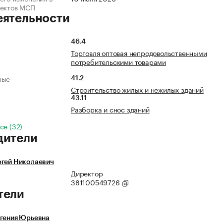
ъектов МСП
еятельности
46.4
Торговля оптовая непродовольственными
потребительскими товарами
ные
41.2
Строительство жилых и нежилых зданий
43.11
Разборка и снос зданий
се (32)
дители
ргей Николаевич
Директор
381100549726
тели
вгения Юрьевна