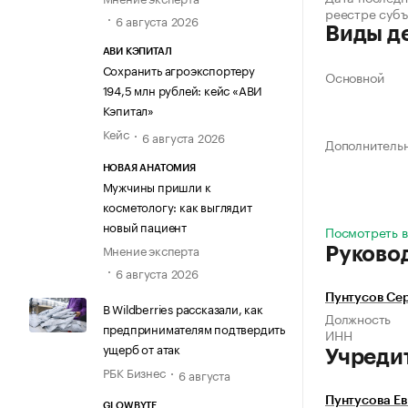
реестре суб
6 августа 2026
Виды д
АВИ КЭПИТАЛ
Сохранить агроэкспортеру
Основной
194,5 млн рублей: кейс «АВИ
Кэпитал»
Кейс
6 августа 2026
Дополнитель
НОВАЯ АНАТОМИЯ
Мужчины пришли к
косметологу: как выглядит
новый пациент
Посмотреть в
Мнение эксперта
Руково
6 августа 2026
Пунтусов Се
В Wildberries рассказали, как
Должность
предпринимателям подтвердить
ИНН
ущерб от атак
Учреди
РБК Бизнес
6 августа
Пунтусова Е
GLOWBYTE