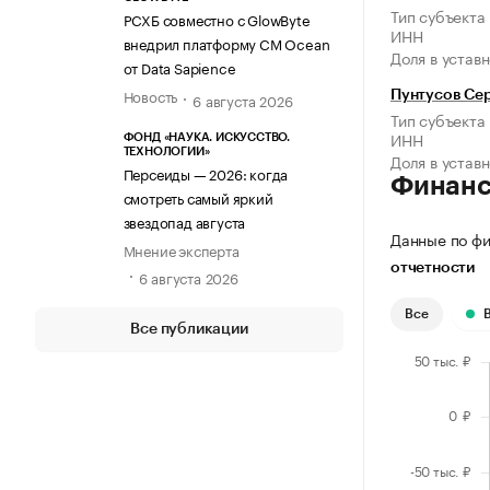
Тип субъекта
РСХБ совместно с GlowByte
ИНН
внедрил платформу CM Ocean
Доля в устав
от Data Sapience
Новость
Пунтусов Се
6 августа 2026
Тип субъекта
ИНН
ФОНД «НАУКА. ИСКУССТВО.
ТЕХНОЛОГИИ»
Доля в устав
Персеиды — 2026: когда
Финан
смотреть самый яркий
звездопад августа
Данные по фи
Мнение эксперта
отчетности
6 августа 2026
Все
Все публикации