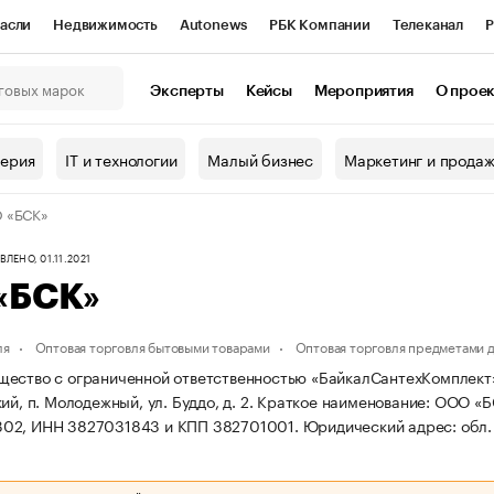
асли
Недвижимость
Autonews
РБК Компании
Телеканал
Р
К Курсы
РБК Life
Тренды
Визионеры
Национальные проекты
Эксперты
Кейсы
Мероприятия
О прое
онный клуб
Исследования
Кредитные рейтинги
Франшизы
Г
терия
IT и технологии
Малый бизнес
Маркетинг и прода
Проверка контрагентов
Политика
Экономика
Бизнес
 «БСК»
ы
ЛЕНО, 01.11.2021
«БСК»
ля
Оптовая торговля бытовыми товарами
Оптовая торговля предметами 
ество с ограниченной ответственностью «БайкалСантехКомплект» з
ий, п. Молодежный, ул. Буддо, д. 2.
Краткое наименование: ООО «Б
02, ИНН 3827031843 и КПП 382701001.
Юридический адрес: обл. И