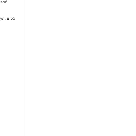
овой
ул, д 55