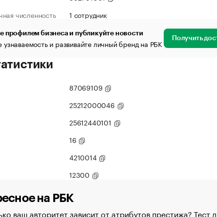
чная численность
1 сотрудник
е профилем бизнеса и публикуйте новости
Получить дос
 узнаваемость и развивайте личный бренд на РБК
татистики
87069109
25212000046
25612440101
16
4210014
12300
есное на РБК
ко ваш авторитет зависит от атрибутов престижа? Тест д