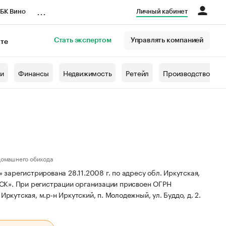
...
БК Вино
Личный кабинет
Стать экспертом
Управлять компанией
кте
азета
жи
Финансы
Недвижимость
Ретейл
Производство
домашнего обихода
арегистрирована 28.11.2008 г. по адресу обл. Иркутская,
СК».
При регистрации организации присвоен ОГРН
ркутская, м.р-н Иркутский, п. Молодежный, ул. Буддо, д. 2.