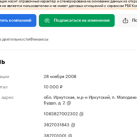
ия носит справочный характер и сгенерирована на основании данных из откр
 не является пользователем и не имеет деловых отношений с сервисом РБК Ко
Подписаться на изменения
П
лять компанией
 деятельности
Финансы
ль
ации
28 ноября 2008
итал
10 000 ₽
 адрес
обл. Иркутская, м.р-н Иркутский, п. Молодежн
Буддо, д. 2
1083827002302
3827031843
382701001