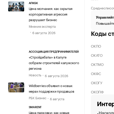
АПКБК
Среднесписо
Цена молчания: как скрытая
корпоративная агрессия
Управляйт
разрушает бизнес
Повышайте
Мнение эксперта
6 августа 2026
Коды с
ОКПО
АССОЦИАЦИЯ ПРЕДПРИНИМАТЕЛЕЙ
ОКАТО
«Стройдебаты» в Калуге
собрали строителей калужского
ОКТМО
региона
ОКФС
Новость
6 августа 2026
ОКОГУ
Wildberries объявил о новых
мерах поддержки продавцов
ОКОПФ
РБК Бизнес
6 августа
Интер
SMARENT
Насколь
Цена парковки: как новые