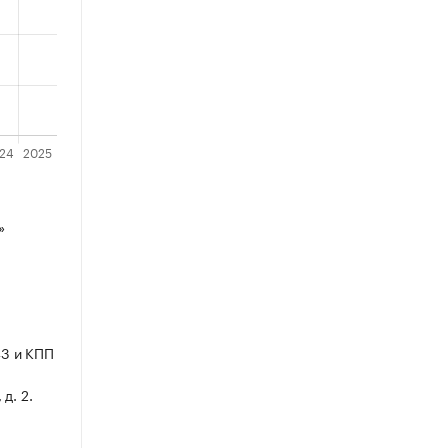
»
3 и КПП
д. 2.