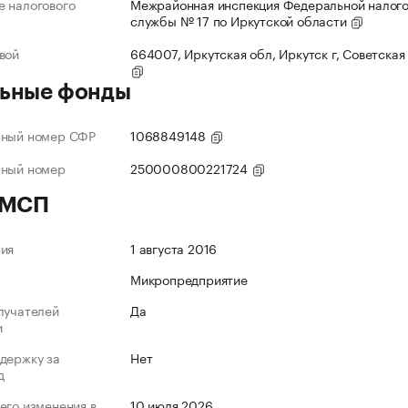
 налогового
Межрайонная инспекция Федеральной налог
службы № 17 по Иркутской области
вой
664007, Иркутская обл, Иркутск г, Советская 
ьные фонды
нный номер СФР
1068849148
нный номер
250000800221724
 МСП
ния
1 августа 2016
Микропредприятие
лучателей
Да
и
держку за
Нет
д
его изменения в
10 июля 2026