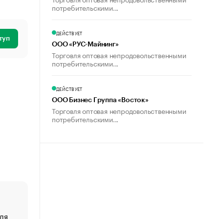
потребительскими...
ДЕЙСТВУЕТ
туп
ООО «РУС-Майнинг»
Торговля оптовая непродовольственными
потребительскими...
ДЕЙСТВУЕТ
ООО Бизнес Группа «Восток»
Торговля оптовая непродовольственными
потребительскими...
ля
«От спорта тело стареет иначе». Как живет глава ко