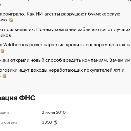
в
 проиграло. Как ИИ-агенты разрушают букмекерскую
рию
ют сильнейших. Почему компании избавляются от лучших
ников
к Wildberries резко нарастил кредиты селлерам до атак н
ики открыли новый способ вредить компаниям. Зачем им
оговики ищут доходы неработающих покупателей яхт и
р
рация ФНС
ации
2 июля 2010
го органа
3850