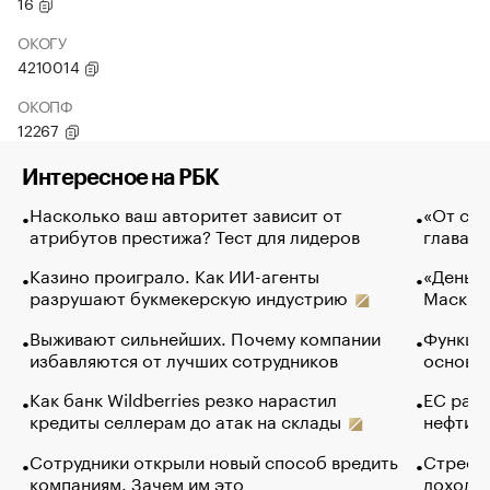
16
ОКОГУ
4210014
ОКОПФ
12267
Интересное на РБК
Насколько ваш авторитет зависит от
«От спо
атрибутов престижа? Тест для лидеров
глава к
Казино проиграло. Как ИИ-агенты
«Деньги
разрушают букмекерскую индустрию
Маск в 
Выживают сильнейших. Почему компании
Функции
избавляются от лучших сотрудников
основ э
Как банк Wildberries резко нарастил
ЕС раз
кредиты селлерам до атак на склады
нефти —
Сотрудники открыли новый способ вредить
Стресс 
компаниям. Зачем им это
доходов