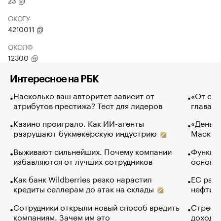
23
ОКОГУ
4210011
ОКОПФ
12300
Интересное на РБК
Насколько ваш авторитет зависит от
«От спо
атрибутов престижа? Тест для лидеров
глава к
Казино проиграло. Как ИИ-агенты
«Деньги
разрушают букмекерскую индустрию
Маск в 
Выживают сильнейших. Почему компании
Функции
избавляются от лучших сотрудников
основ э
Как банк Wildberries резко нарастил
ЕС раз
кредиты селлерам до атак на склады
нефти —
Сотрудники открыли новый способ вредить
Стресс 
компаниям. Зачем им это
доходов