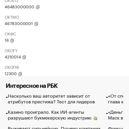
ОКАТО
46483000000
ОКТМО
46783000001
ОКФС
16
ОКОГУ
4210014
ОКОПФ
12300
Интересное на РБК
Насколько ваш авторитет зависит от
«От спор
атрибутов престижа? Тест для лидеров
глава ко
Казино проиграло. Как ИИ-агенты
«Деньги б
разрушают букмекерскую индустрию
Маск в и
Выживают сильнейших. Почему компании
Функции 