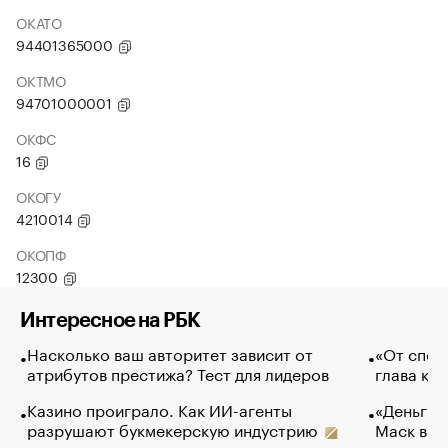
ОКАТО
94401365000
ОКТМО
94701000001
ОКФС
16
ОКОГУ
4210014
ОКОПФ
12300
Интересное на РБК
Насколько ваш авторитет зависит от
«От спор
атрибутов престижа? Тест для лидеров
глава ко
Казино проиграло. Как ИИ-агенты
«Деньги б
разрушают букмекерскую индустрию
Маск в и