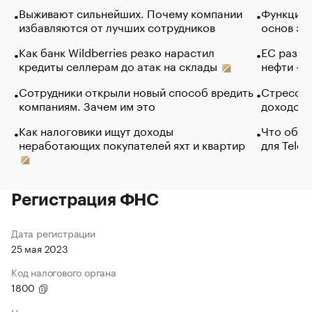
Выживают сильнейших. Почему компании
Функции 
избавляются от лучших сотрудников
основ эф
Как банк Wildberries резко нарастил
ЕС разре
кредиты селлерам до атак на склады
нефти — 
Сотрудники открыли новый способ вредить
Стресс о
компаниям. Зачем им это
доходов 
Как налоговики ищут доходы
Что обви
неработающих покупателей яхт и квартир
для Tele
Регистрация ФНС
Дата регистрации
25 мая 2023
Код налогового органа
1800