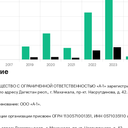
ие
ЩЕСТВО С ОГРАНИЧЕННОЙ ОТВЕТСТВЕННОСТЬЮ «А-1» зарегистр
 по адресу Дагестан респ., г. Махачкала, пр-кт. Насрутдинова, д. 42.
енование: ООО «А-1».
ции организации присвоен ОГРН 1130571001351, ИНН 0571035110 
дрес: Дагестан респ., г. Махачкала, пр-кт. Насрутдинова, д. 42.