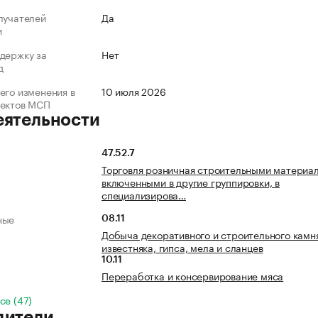
лучателей
Да
и
держку за
Нет
д
его изменения в
10 июля 2026
ъектов МСП
еятельности
47.52.7
Торговля розничная строительными материал
включенными в другие группировки, в
специализирова…
ные
08.11
Добыча декоративного и строительного камн
известняка, гипса, мела и сланцев
10.11
Переработка и консервирование мяса
се (47)
дители