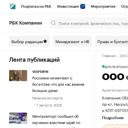
Подписка на РБК
Инвестиции
Мероприятия
Отр
Спорт
Школа управления РБК
РБК Образование
РБ
РБК Компании
Город
Стиль
Крипто
РБК Бизнес-среда
Дискусси
Выбор редакции
Менеджмент и HR
Право и бухгал
Спецпроекты СПб
Конференции СПб
Спецпроекты
Главная
ООО
Технологии и медиа
Финансы
Рынок наличной валют
Лента публикаций
ДЕЙСТВУЕТ
ОБНОВ
VESPERFIN
ООО «
Россияне не мечтают о
богатстве: что для нас важнее
Архитектура и 
больших денег
Компания ОБЩ
Мнение эксперта
пр-кт. Насрут
7 августа 2026
и КПП 05710
Минпромторг сообщил об
Подробнее
изучении властями идей по