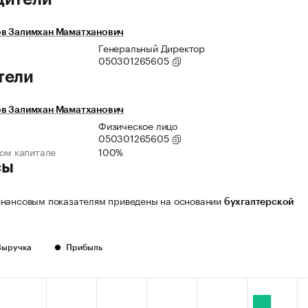
в Залимхан Маматханович
Генеральный Директор
050301265605
тели
в Залимхан Маматханович
Физическое лицо
050301265605
ном капитале
100%
сы
нансовым показателям приведены на основании
бухгалтерской
Выручка
Прибыль