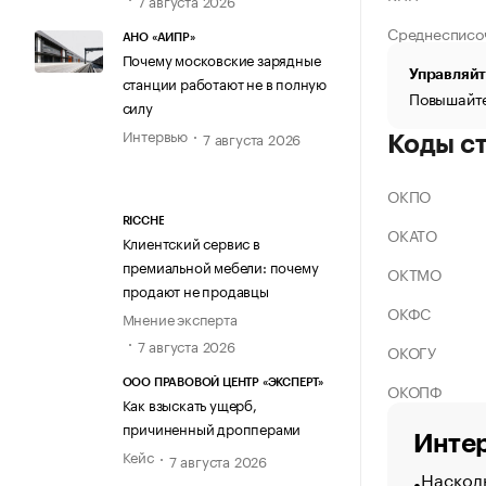
Среднесписо
АНО «АИПР»
Почему московские зарядные
Управляйт
станции работают не в полную
Повышайте
силу
Интервью
7 августа 2026
Коды с
ОКПО
RICCHE
ОКАТО
Клиентский сервис в
премиальной мебели: почему
ОКТМО
продают не продавцы
ОКФС
Мнение эксперта
7 августа 2026
ОКОГУ
ООО ПРАВОВОЙ ЦЕНТР «ЭКСПЕРТ»
ОКОПФ
Как взыскать ущерб,
причиненный дропперами
Интер
Кейс
7 августа 2026
Насколь