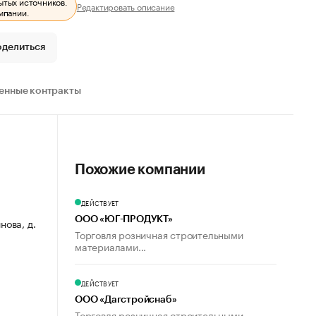
ытых источников.
Редактировать описание
мпании.
оделиться
енные контракты
Похожие компании
ДЕЙСТВУЕТ
ООО «ЮГ-ПРОДУКТ»
нова, д.
Торговля розничная строительными
материалами...
ДЕЙСТВУЕТ
ООО «Дагстройснаб»
Торговля розничная строительными