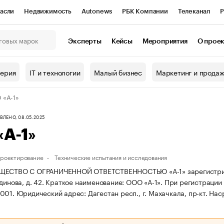
асли
Недвижимость
Autonews
РБК Компании
Телеканал
Р
К Курсы
РБК Life
Тренды
Визионеры
Национальные проекты
Эксперты
Кейсы
Мероприятия
О прое
онный клуб
Исследования
Кредитные рейтинги
Франшизы
Г
терия
IT и технологии
Малый бизнес
Маркетинг и прода
Проверка контрагентов
Политика
Экономика
Бизнес
 «А-1»
ы
ЛЕНО, 08.05.2025
А-1»
проектирование
Технические испытания и исследования
ЕСТВО С ОГРАНИЧЕННОЙ ОТВЕТСТВЕННОСТЬЮ «А-1» зарегистрирован
динова, д. 42.
Краткое наименование: ООО «А-1».
При регистрации
1001.
Юридический адрес: Дагестан респ., г. Махачкала, пр-кт. Наср