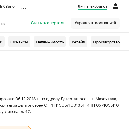
...
БК Вино
Личный кабинет
Стать экспертом
Управлять компанией
кте
азета
жи
Финансы
Недвижимость
Ретейл
Производство
а 06.12.2013 г. по адресу Дагестан респ., г. Махачкала,
 организации присвоен ОГРН 1130571001351, ИНН 0571035110
утдинова, д. 42.