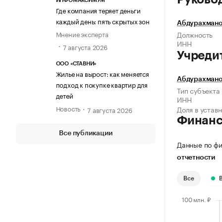
ИНФОМАКСИМУМ
Где компания теряет деньги
каждый день: пять скрытых зон
Абдурахмано
Мнение эксперта
Должность
ИНН
7 августа 2026
Учреди
ООО «СТАВНИ»
Жилье на вырост: как меняется
Абдурахмано
подход к покупке квартир для
Тип субъекта
детей
ИНН
Новость
Доля в устав
7 августа 2026
Финан
Все публикации
Данные по фи
отчетности
Все