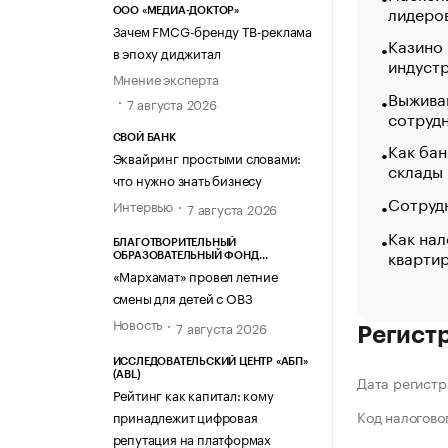
лидеро
ООО «МЕДИА-ДОКТОР»
Зачем FMCG-бренду ТВ-реклама
Казино
в эпоху диджитал
индуст
Мнение эксперта
Выжива
7 августа 2026
сотруд
СВОЙ БАНК
Как бан
Эквайринг простыми словами:
склады
что нужно знать бизнесу
Сотрудн
Интервью
7 августа 2026
Как нал
БЛАГОТВОРИТЕЛЬНЫЙ
кварти
ОБРАЗОВАТЕЛЬНЫЙ ФОНД
«МАРХАМАТ»
«Мархамат» провел летние
смены для детей с ОВЗ
Новость
7 августа 2026
Регист
ИССЛЕДОВАТЕЛЬСКИЙ ЦЕНТР «АБП»
(ABL)
Дата регистр
Рейтинг как капитал: кому
Код налогово
принадлежит цифровая
репутация на платформах