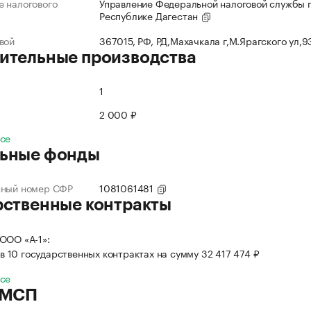
 налогового
Управление Федеральной налоговой службы 
Республике Дагестан
вой
367015, РФ, РД,Махачкала г,М.Ярагского ул,
ительные производства
1
2 000 ₽
все
ьные фонды
нный номер СФР
1081061481
рственные контракты
ООО «А-1»:
в 10 государственных контрактах на сумму 32 417 474 ₽
все
 МСП