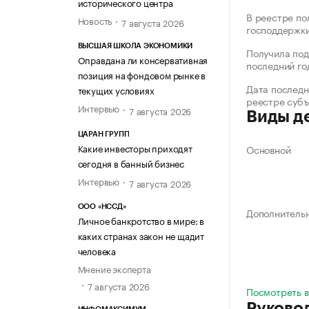
исторического центра
В реестре по
Новость
7 августа 2026
господдержк
ВЫСШАЯ ШКОЛА ЭКОНОМИКИ
Получила под
Оправдана ли консервативная
последний го
позиция на фондовом рынке в
Дата последн
текущих условиях
реестре суб
Интервью
7 августа 2026
Виды д
ЦАРАН ГРУПП
Какие инвесторы приходят
Основной
сегодня в банный бизнес
Интервью
7 августа 2026
ООО «НССД»
Дополнитель
Личное банкротство в мире: в
каких странах закон не щадит
человека
Мнение эксперта
7 августа 2026
Посмотреть в
Руково