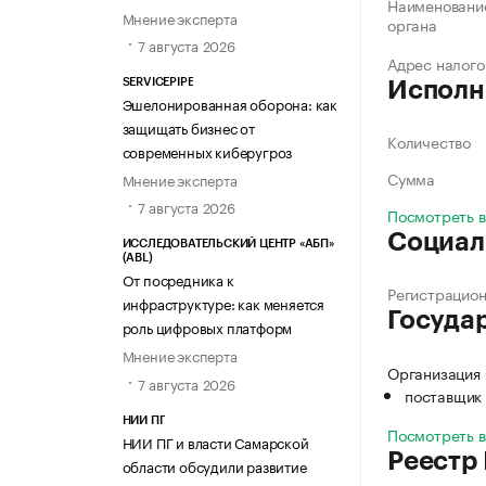
Наименование
Мнение эксперта
органа
7 августа 2026
Адрес налого
SERVICEPIPE
Исполн
Эшелонированная оборона: как
защищать бизнес от
Количество
современных киберугроз
Сумма
Мнение эксперта
7 августа 2026
Посмотреть 
Социал
ИССЛЕДОВАТЕЛЬСКИЙ ЦЕНТР «АБП»
(ABL)
От посредника к
Регистрацио
инфраструктуре: как меняется
Госуда
роль цифровых платформ
Мнение эксперта
Организация 
7 августа 2026
поставщик 
НИИ ПГ
Посмотреть 
НИИ ПГ и власти Самарской
Реестр
области обсудили развитие