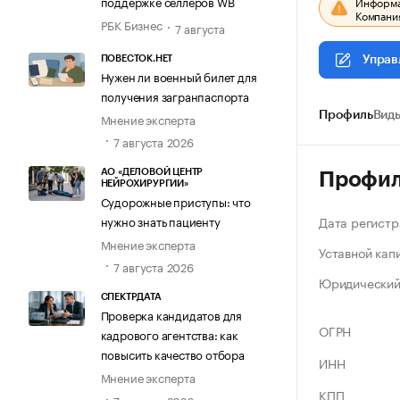
поддержке селлеров WB
Информац
Компания
РБК Бизнес
7 августа
ПОВЕСТОК.НЕТ
Управ
Нужен ли военный билет для
получения загранпаспорта
Профиль
Виды
Мнение эксперта
7 августа 2026
АО «ДЕЛОВОЙ ЦЕНТР
Профи
НЕЙРОХИРУРГИИ»
Судорожные приступы: что
Дата регистр
нужно знать пациенту
Мнение эксперта
Уставной кап
7 августа 2026
Юридический
СПЕКТРДАТА
Проверка кандидатов для
ОГРН
кадрового агентства: как
повысить качество отбора
ИНН
Мнение эксперта
КПП
7 августа 2026