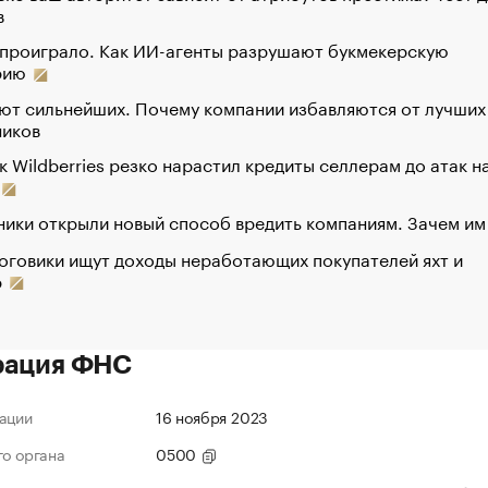
в
 проиграло. Как ИИ-агенты разрушают букмекерскую
рию
ют сильнейших. Почему компании избавляются от лучших
ников
к Wildberries резко нарастил кредиты селлерам до атак н
ики открыли новый способ вредить компаниям. Зачем им
оговики ищут доходы неработающих покупателей яхт и
р
рация ФНС
ации
16 ноября 2023
го органа
0500