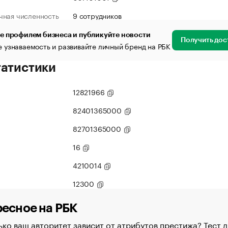
чная численность
9 сотрудников
е профилем бизнеса и публикуйте новости
Получить дос
 узнаваемость и развивайте личный бренд на РБК
татистики
12821966
82401365000
82701365000
16
4210014
12300
есное на РБК
ко ваш авторитет зависит от атрибутов престижа? Тест д