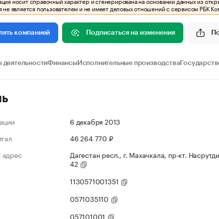
ия носит справочный характер и сгенерирована на основании данных из откр
 не является пользователем и не имеет деловых отношений с сервисом РБК Ко
Подписаться на изменения
П
лять компанией
 деятельности
Финансы
Исполнительные производства
Государств
ль
ации
6 декабря 2013
итал
46 264 770 ₽
 адрес
Дагестан респ., г. Махачкала, пр-кт. Насрутди
42
1130571001351
0571035110
057101001