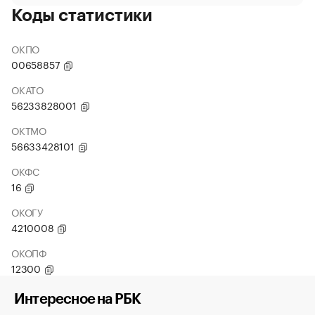
Коды статистики
ОКПО
00658857
ОКАТО
56233828001
ОКТМО
56633428101
ОКФС
16
ОКОГУ
4210008
ОКОПФ
12300
Интересное на РБК